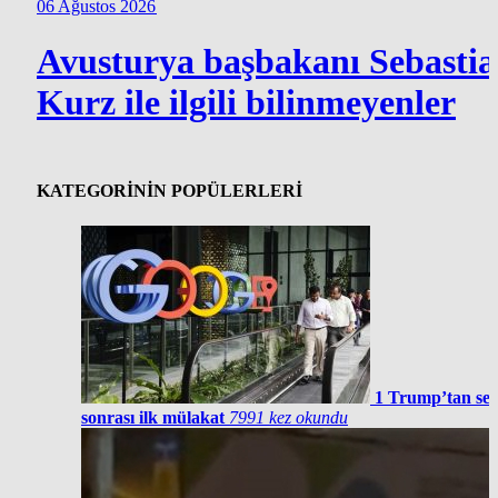
06 Ağustos 2026
Avusturya başbakanı Sebasti
Kurz ile ilgili bilinmeyenler
KATEGORİNİN POPÜLERLERİ
1
Trump’tan se
sonrası ilk mülakat
7991 kez okundu