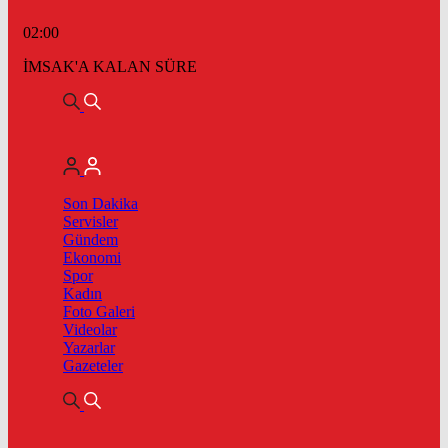
02:00
İMSAK'A KALAN SÜRE
Son Dakika
Servisler
Gündem
Ekonomi
Spor
Kadın
Foto Galeri
Videolar
Yazarlar
Gazeteler