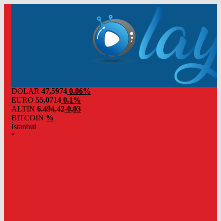
DOLAR
47,5974
0.06%
EURO
55,0714
0.1%
ALTIN
6.494,42
-0,03
BITCOIN
%
İstanbul
°