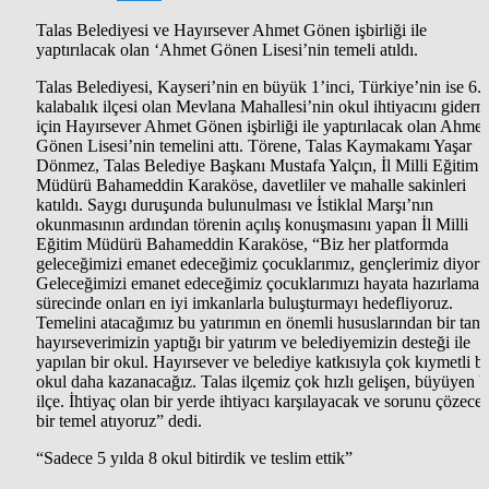
Talas Belediyesi ve Hayırsever Ahmet Gönen işbirliği ile
yaptırılacak olan ‘Ahmet Gönen Lisesi’nin temeli atıldı.
Talas Belediyesi, Kayseri’nin en büyük 1’inci, Türkiye’nin ise 6. 
kalabalık ilçesi olan Mevlana Mahallesi’nin okul ihtiyacını gider
için Hayırsever Ahmet Gönen işbirliği ile yaptırılacak olan Ahmet
Gönen Lisesi’nin temelini attı. Törene, Talas Kaymakamı Yaşar
Dönmez, Talas Belediye Başkanı Mustafa Yalçın, İl Milli Eğitim
Müdürü Bahameddin Karaköse, davetliler ve mahalle sakinleri
katıldı. Saygı duruşunda bulunulması ve İstiklal Marşı’nın
okunmasının ardından törenin açılış konuşmasını yapan İl Milli
Eğitim Müdürü Bahameddin Karaköse, “Biz her platformda
geleceğimizi emanet edeceğimiz çocuklarımız, gençlerimiz diyoru
Geleceğimizi emanet edeceğimiz çocuklarımızı hayata hazırlama
sürecinde onları en iyi imkanlarla buluşturmayı hedefliyoruz.
Temelini atacağımız bu yatırımın en önemli hususlarından bir tane
hayırseverimizin yaptığı bir yatırım ve belediyemizin desteği ile
yapılan bir okul. Hayırsever ve belediye katkısıyla çok kıymetli bi
okul daha kazanacağız. Talas ilçemiz çok hızlı gelişen, büyüyen b
ilçe. İhtiyaç olan bir yerde ihtiyacı karşılayacak ve sorunu çözece
bir temel atıyoruz” dedi.
“Sadece 5 yılda 8 okul bitirdik ve teslim ettik”