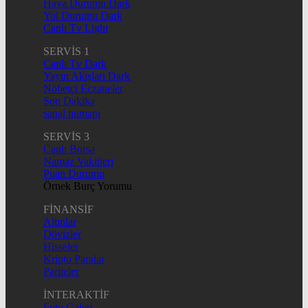
Hava Durumu Dark
Yol Durumu Dark
Canlı Tv Light
SERVİS 1
Canlı Tv Dark
Yayın Akışları Dark
Nöbetçi Eczaneler
Son Dakika
sanal numara
SERVİS 3
Canlı Borsa
Namaz Vakitleri
Puan Durumu
Örnek Burç Yorumu
FİNANSİF
Altınlar
Dövizler
Hisseler
Kripto Paralar
Pariteler
İNTERAKTİF
Foto Galeri