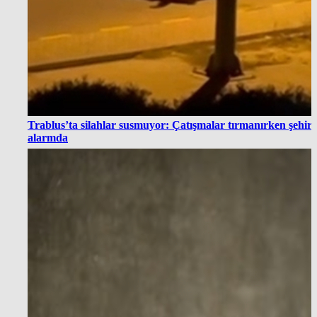
Trablus’ta silahlar susmuyor: Çatışmalar tırmanırken şehir
alarmda