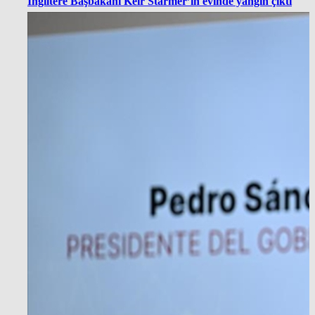
İngiltere Başbakanı Keir Starmer’in evinde yangın çıktı