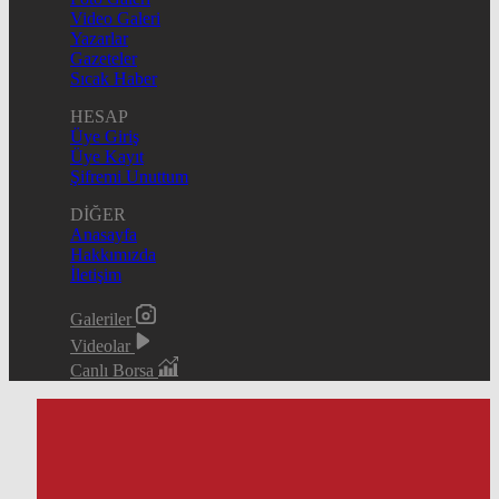
Video Galeri
Yazarlar
Gazeteler
Sıcak Haber
HESAP
Üye Giriş
Üye Kayıt
Şifremi Unuttum
DİĞER
Anasayfa
Hakkımızda
İletişim
Galeriler
Videolar
Canlı Borsa