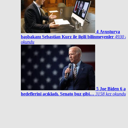
4
Avusturya
başbakanı Sebastian Kurz ile ilgili bilinmeyenler
4930 k
okundu
5
Joe Biden 6 ay
hedeflerini açıkladı. Senato buz gibi…
3158 kez okundu