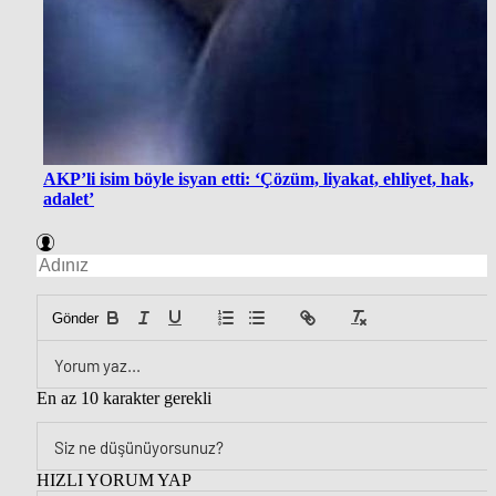
AKP’li isim böyle isyan etti: ‘Çözüm, liyakat, ehliyet, hak,
adalet’
Gönder
En az 10 karakter gerekli
HIZLI YORUM YAP