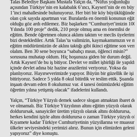
Talas Belediye Başkanı Mustafa Yalçın da, “Nüfus yoğunluğu
açısından Türkiye’nin en kalabalık 6’ıncı, Kayseri’nin de en büy
1’inci mahallesinde bulunuyoruz. Her biri bir köy büyüklüğünde
olan çok sayıda apartman var. Buralarda en önemli konunun eğit
olduğu göz ardı edilemez. Biz başlarken “Cumhuriyet’imizin 100.
Yılında 100 proje” dedik, 210 proje olmuş ama en önemlisi de
eğitim. Bende öğretmen olunca aklımı taktım ve meclis üyelerimi
bizi desteklediler. Artık Talas’ta valimizin, kaymakamımızın ve mil
eğitim müdürümüzün de aklını taktığı gibi ikinci eğitime son verm
olalım. Ben 30 sene boyunca “sabahçı mısın, öğlenci misin?”
sorusuna muhatap oldum. Hiç hoşunuza giden bir durum değil.
Artık Kayseri’de bu iş bitiyor. Devlet ve millet işbirliği ile yapıldı
içinde devlet adına biz hazine arazilerini veriyoruz. Yoksa da
planlıyoruz. Hayırseverimizde yapıyor. Büyün bir güzellik ile işi
bitiriyoruz. Sadece 5 yılda 8 okul bitirdik ve teslim ettik. Şuanda 
inşaatı devam eden 8 okulumuz var. 4 tanesi önümüzdeki eğitim
öğretim yılına yetişmiş olacak” ifadelerini kullandı.
Yalçın, “Türkiye Yüzyılı demek sadece slogan atmaktan ibaret değ
ve olmamalı. Biz Türkiye Yüzyılının altını eğitim yüzyılı olarak
doldurursak, sanayiciler üretim yüzyılı olarak altını doldurursa,
herkes kendini işiyle altını doldurursa o zaman Türkiye yüzyılı olu
Kıyamete kadar Türkiye Cumhuriyetinin yüzyıllarına ve muassır
ülkeler seviyesindeki yerimizi alırız. Bunun için elimizden geleni
yapıyoruz” diye konuştu.