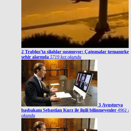
2
Trablus’ta silahlar susmuyor: Çatışmalar tırmanırke
şehir alarmda
5719 kez okundu
3
Avusturya
başbakanı Sebastian Kurz ile ilgili bilinmeyenler
4961 k
okundu