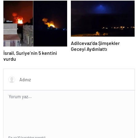
yapmayız
ilişkin değerlendirme
Adilcevaz’da Şimşekler
Geceyi Aydınlattı
İsrail, Suriye’nin 5 kentini
vurdu
En az 10 karakter gerekli