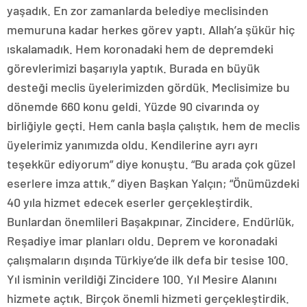
yaşadık. En zor zamanlarda belediye meclisinden
memuruna kadar herkes görev yaptı. Allah’a şükür hiç
ıskalamadık. Hem koronadaki hem de depremdeki
görevlerimizi başarıyla yaptık. Burada en büyük
desteği meclis üyelerimizden gördük. Meclisimize bu
dönemde 660 konu geldi. Yüzde 90 civarında oy
birliğiyle geçti. Hem canla başla çalıştık, hem de meclis
üyelerimiz yanımızda oldu. Kendilerine ayrı ayrı
teşekkür ediyorum” diye konuştu. “Bu arada çok güzel
eserlere imza attık.” diyen Başkan Yalçın; “Önümüzdeki
40 yıla hizmet edecek eserler gerçekleştirdik.
Bunlardan önemlileri Başakpınar, Zincidere, Endürlük,
Reşadiye imar planları oldu. Deprem ve koronadaki
çalışmaların dışında Türkiye’de ilk defa bir tesise 100.
Yıl isminin verildiği Zincidere 100. Yıl Mesire Alanını
hizmete açtık. Birçok önemli hizmeti gerçekleştirdik.