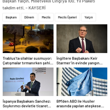
Başkan Yalçın, Milletvekili Cıngı’ya 100. Yıl Plaketi
takdim etti. – KAYSERİ
Başkanı
Dönem
Meclis
Meclis Üyeleri
Yalçın
Trablus’ta silahlar susmuyor:
İngiltere Başbakanı Keir
Çatışmalar tırmanırken şehir
Starmer’in evinde yangın
alarmda
çıktı
İspanya Başbakanı Sanchez:
BM’den ABD ile Husiler
Soykırımcı devletle ticaret
arasında yapılan ateşkese