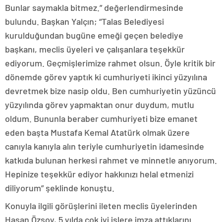
Bunlar saymakla bitmez.” değerlendirmesinde
bulundu. Başkan Yalçın; “Talas Belediyesi
kurulduğundan bugüne emeği geçen belediye
başkanı, meclis üyeleri ve çalışanlara teşekkür
ediyorum. Geçmişlerimize rahmet olsun. Öyle kritik bir
dönemde görev yaptık ki cumhuriyeti ikinci yüzyılına
devretmek bize nasip oldu. Ben cumhuriyetin yüzüncü
yüzyılında görev yapmaktan onur duydum, mutlu
oldum. Bununla beraber cumhuriyeti bize emanet
eden başta Mustafa Kemal Atatürk olmak üzere
canıyla kanıyla alın teriyle cumhuriyetin idamesinde
katkıda bulunan herkesi rahmet ve minnetle anıyorum.
Hepinize teşekkür ediyor hakkınızı helal etmenizi
diliyorum” şeklinde konuştu.
Konuyla ilgili görüşlerini ileten meclis üyelerinden
Hasan Özsoy, 5 yılda çok iyi işlere imza attıklarını