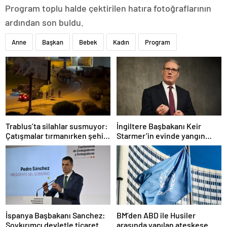
Program toplu halde çektirilen hatıra fotoğraflarının
ardından son buldu.
Anne
Başkan
Bebek
Kadın
Program
Trablus’ta silahlar susmuyor:
İngiltere Başbakanı Keir
Çatışmalar tırmanırken şehir
Starmer’in evinde yangın
alarmda
çıktı
İspanya Başbakanı Sanchez:
BM’den ABD ile Husiler
Soykırımcı devletle ticaret
arasında yapılan ateşkese