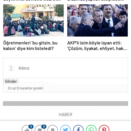
yapmayız
ilişkin değerlendirme
Öğretmenleri ‘bu gitsin, bu
AKP’li isim böyle isyan etti:
kalsın’ diye kim listeledi?
‘Çözüm, liyakat, ehliyet, hak,
adalet’
Gönder
En az 10 karakter gerekli
HABER
0
0