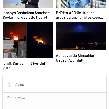
İspanya Başbakanı Sanchez:
BM’den ABD ile Husiler
Soykırımcı devletle ticaret
arasında yapılan ateşkese
yapmayız
ilişkin değerlendirme
Adilcevaz’da Şimşekler
Geceyi Aydınlattı
İsrail, Suriye’nin 5 kentini
vurdu