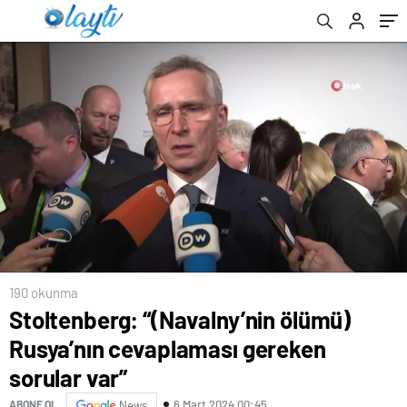
190 okunma
Stoltenberg: “(Navalny’nin ölümü)
Rusya’nın cevaplaması gereken
sorular var”
6 Mart 2024 00:45
ABONE OL
News