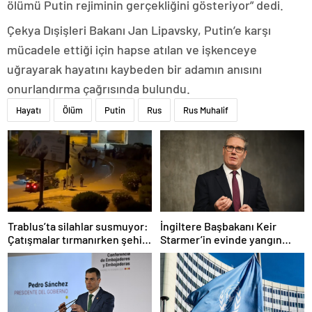
ölümü Putin rejiminin gerçekliğini gösteriyor” dedi.
Çekya Dışişleri Bakanı Jan Lipavsky, Putin’e karşı
mücadele ettiği için hapse atılan ve işkenceye
uğrayarak hayatını kaybeden bir adamın anısını
onurlandırma çağrısında bulundu.
Hayatı
Ölüm
Putin
Rus
Rus Muhalif
Trablus’ta silahlar susmuyor:
İngiltere Başbakanı Keir
Çatışmalar tırmanırken şehir
Starmer’in evinde yangın
alarmda
çıktı