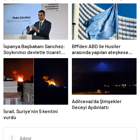
alarmda
çıktı
İspanya Başbakanı Sanchez:
BM’den ABD ile Husiler
Soykırımcı devletle ticaret
arasında yapılan ateşkese
yapmayız
ilişkin değerlendirme
Adilcevaz’da Şimşekler
Geceyi Aydınlattı
İsrail, Suriye’nin 5 kentini
vurdu