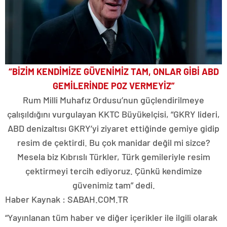
“BİZİM KENDİMİZE GÜVENİMİZ TAM, ONLAR GİBİ ABD
GEMİLERİNDE POZ VERMEYİZ”
Rum Milli Muhafız Ordusu’nun güçlendirilmeye
çalışıldığını vurgulayan KKTC Büyükelçisi, “GKRY lideri,
ABD denizaltısı GKRY’yi ziyaret ettiğinde gemiye gidip
resim de çektirdi. Bu çok manidar değil mi sizce?
Mesela biz Kıbrıslı Türkler, Türk gemileriyle resim
çektirmeyi tercih ediyoruz. Çünkü kendimize
güvenimiz tam” dedi.
Haber Kaynak : SABAH.COM.TR
“Yayınlanan tüm haber ve diğer içerikler ile ilgili olarak