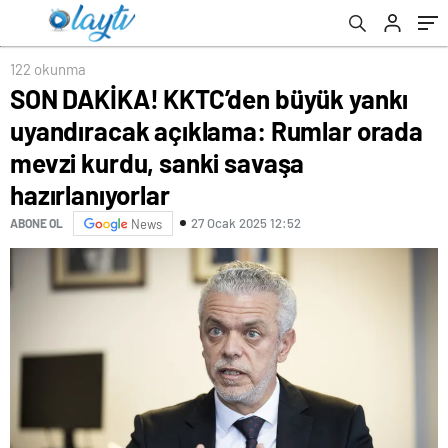
kurdu, sanki savaşa hazırlanıyorlar
122 okunma
SON DAKİKA! KKTC’den büyük yankı
uyandıracak açıklama: Rumlar orada
mevzi kurdu, sanki savaşa
hazırlanıyorlar
27 Ocak 2025 12:52
ABONE OL
News