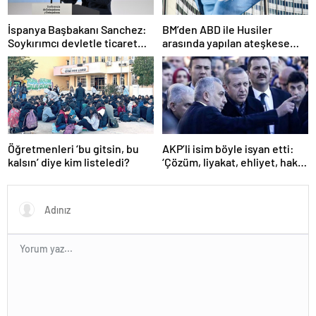
İspanya Başbakanı Sanchez:
BM’den ABD ile Husiler
Soykırımcı devletle ticaret
arasında yapılan ateşkese
yapmayız
ilişkin değerlendirme
Öğretmenleri ‘bu gitsin, bu
AKP’li isim böyle isyan etti:
kalsın’ diye kim listeledi?
‘Çözüm, liyakat, ehliyet, hak,
adalet’