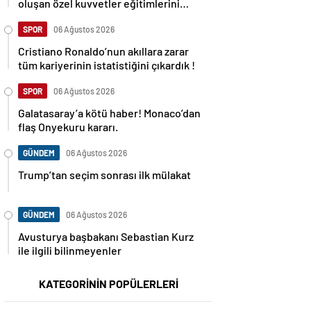
oluşan özel kuvvetler eğitimlerini
başlattı.
SPOR
06 Ağustos 2026
Cristiano Ronaldo’nun akıllara zarar
tüm kariyerinin istatistiğini çıkardık !
SPOR
06 Ağustos 2026
Galatasaray’a kötü haber! Monaco’dan
flaş Onyekuru kararı.
GÜNDEM
06 Ağustos 2026
Trump’tan seçim sonrası ilk mülakat
GÜNDEM
06 Ağustos 2026
Avusturya başbakanı Sebastian Kurz
ile ilgili bilinmeyenler
KATEGORİNİN POPÜLERLERİ