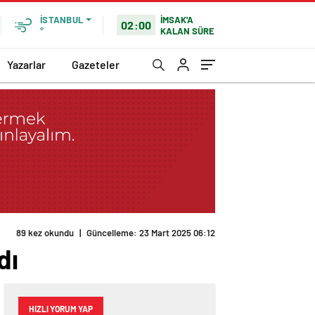
İMSAK'A
İSTANBUL
02:00
KALAN SÜRE
°
Yazarlar
Gazeteler
89 kez okundu
|
Güncelleme: 23 Mart 2025 06:12
dı
HIZLI YORUM YAP