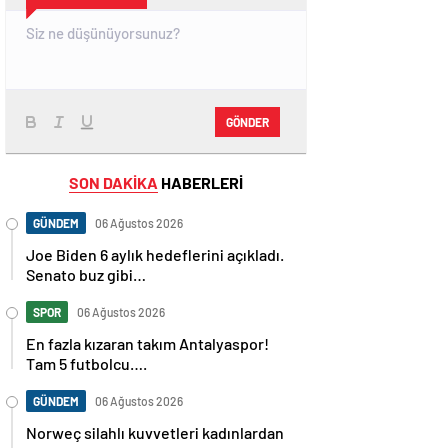
GÖNDER
SON DAKİKA
HABERLERİ
GÜNDEM
06 Ağustos 2026
Joe Biden 6 aylık hedeflerini açıkladı.
Senato buz gibi…
SPOR
06 Ağustos 2026
En fazla kızaran takım Antalyaspor!
Tam 5 futbolcu….
GÜNDEM
06 Ağustos 2026
Norweç silahlı kuvvetleri kadınlardan