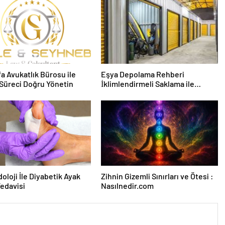
fa Avukatlık Bürosu ile
Eşya Depolama Rehberi
Süreci Doğru Yönetin
İklimlendirmeli Saklama ile
Güvenli Kullanım
oloji İle Diyabetik Ayak
Zihnin Gizemli Sınırları ve Ötesi :
Tedavisi
Nasılnedir.com