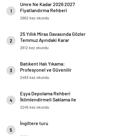
Umre Ne Kadar 2026 2027
Fiyatlandırma Rehberi
1
2962 kez okundu
25 Yıllık Miras Davasında Gözler
Temmuz Ayındaki Karar
2
Duruşmasına Çevrildi
2612 kez okundu
Batıkent Halı Yıkama:
Profesyonel ve Güvenilir
3
Hizmetler
2493 kez okundu
Eşya Depolama Rehberi
İklimlendirmeli Saklama ile
4
Güvenli Kullanım
2245 kez okundu
İngiltere turu
5