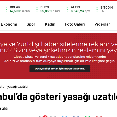
DOLAR
EURO
ALTIN
BITCOIN
47,5990
55,0561
6.545,23
%
0.06%
0.07%
0,76
Ekonomi
Spor
Kadın
Foto Galeri
Videolar
teri yasağı uzatıldı
ul’da gösteri yasağı uzatıl