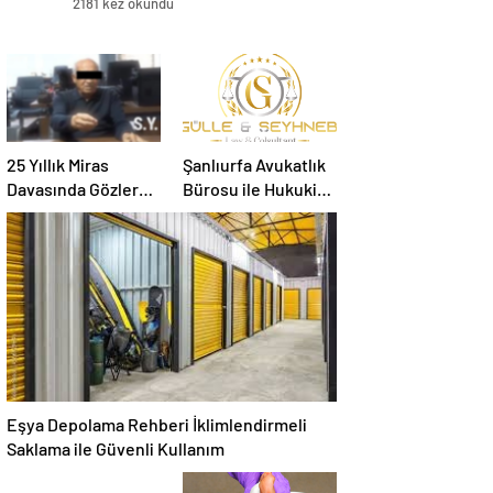
2181 kez okundu
25 Yıllık Miras
Şanlıurfa Avukatlık
Davasında Gözler
Bürosu ile Hukuki
Temmuz Ayındaki
Süreci Doğru
Karar Duruşmasına
Yönetin
Çevrildi
Eşya Depolama Rehberi İklimlendirmeli
Saklama ile Güvenli Kullanım