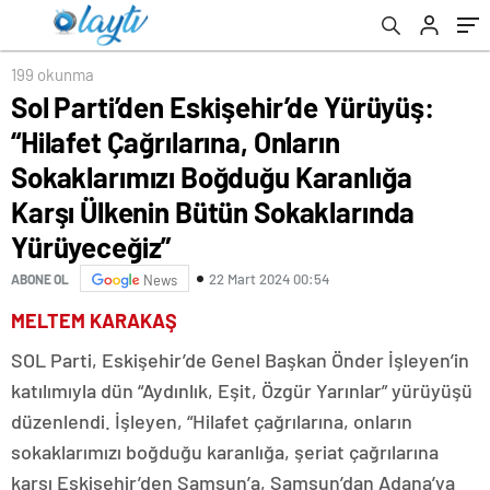
Karanlığa Karşı Ülkenin Bütün Sokaklarında
Yürüyeceğiz”
199 okunma
Sol Parti’den Eskişehir’de Yürüyüş:
“Hilafet Çağrılarına, Onların
Sokaklarımızı Boğduğu Karanlığa
Karşı Ülkenin Bütün Sokaklarında
Yürüyeceğiz”
22 Mart 2024 00:54
ABONE OL
News
MELTEM KARAKAŞ
SOL Parti, Eskişehir’de Genel Başkan Önder İşleyen’in
katılımıyla dün “Aydınlık, Eşit, Özgür Yarınlar” yürüyüşü
düzenlendi. İşleyen, “Hilafet çağrılarına, onların
sokaklarımızı boğduğu karanlığa, şeriat çağrılarına
karşı Eskişehir’den Samsun’a, Samsun’dan Adana’ya