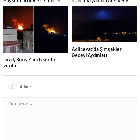
Soykırımcı devletle ticaret
arasında yapılan ateşkese
yapmayız
ilişkin değerlendirme
Adilcevaz’da Şimşekler
Geceyi Aydınlattı
İsrail, Suriye’nin 5 kentini
vurdu