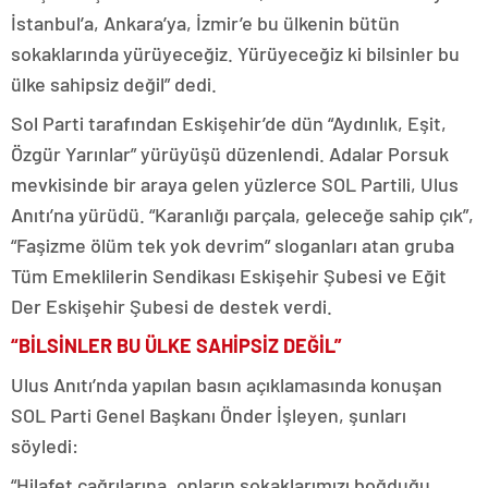
İstanbul’a, Ankara’ya, İzmir’e bu ülkenin bütün
sokaklarında yürüyeceğiz. Yürüyeceğiz ki bilsinler bu
ülke sahipsiz değil” dedi.
Sol Parti tarafından Eskişehir’de dün “Aydınlık, Eşit,
Özgür Yarınlar” yürüyüşü düzenlendi. Adalar Porsuk
mevkisinde bir araya gelen yüzlerce SOL Partili, Ulus
Anıtı’na yürüdü. “Karanlığı parçala, geleceğe sahip çık”,
“Faşizme ölüm tek yok devrim” sloganları atan gruba
Tüm Emeklilerin Sendikası Eskişehir Şubesi ve Eğit
Der Eskişehir Şubesi de destek verdi.
“BİLSİNLER BU ÜLKE SAHİPSİZ DEĞİL”
Ulus Anıtı’nda yapılan basın açıklamasında konuşan
SOL Parti Genel Başkanı Önder İşleyen, şunları
söyledi:
“Hilafet çağrılarına, onların sokaklarımızı boğduğu