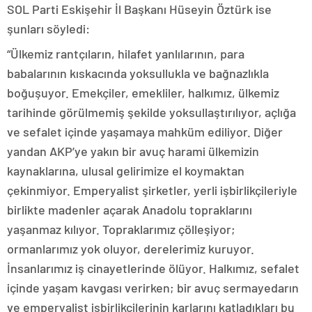
SOL Parti Eskişehir İl Başkanı Hüseyin Öztürk ise
şunları söyledi:
“Ülkemiz rantçıların, hilafet yanlılarının, para
babalarının kıskacında yoksullukla ve bağnazlıkla
boğuşuyor. Emekçiler, emekliler, halkımız, ülkemiz
tarihinde görülmemiş şekilde yoksullaştırılıyor, açlığa
ve sefalet içinde yaşamaya mahküm ediliyor. Diğer
yandan AKP’ye yakın bir avuç harami ülkemizin
kaynaklarına, ulusal gelirimize el koymaktan
çekinmiyor. Emperyalist şirketler, yerli işbirlikçileriyle
birlikte madenler açarak Anadolu topraklarını
yaşanmaz kılıyor. Topraklarımız çölleşiyor;
ormanlarımız yok oluyor, derelerimiz kuruyor.
İnsanlarımız iş cinayetlerinde ölüyor. Halkımız, sefalet
içinde yaşam kavgası verirken; bir avuç sermayedarın
ve emperyalist işbirlikçilerinin karlarını katladıkları bu