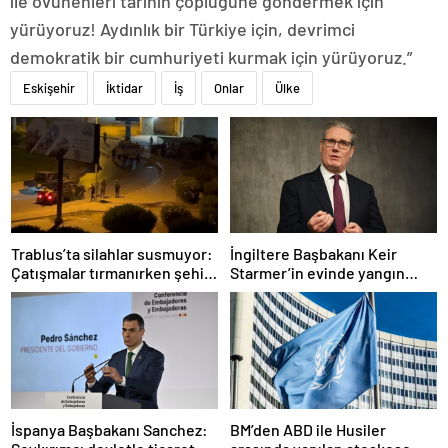
ile övünenleri tarihin çöplüğüne göndermek için
yürüyoruz! Aydınlık bir Türkiye için, devrimci
demokratik bir cumhuriyeti kurmak için yürüyoruz.”
Eskişehir
İktidar
İş
Onlar
Ülke
Trablus’ta silahlar susmuyor:
İngiltere Başbakanı Keir
Çatışmalar tırmanırken şehir
Starmer’in evinde yangın
alarmda
çıktı
İspanya Başbakanı Sanchez:
BM’den ABD ile Husiler