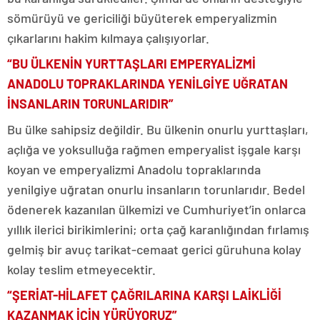
sömürüyü ve gericiliği büyüterek emperyalizmin
çıkarlarını hakim kılmaya çalışıyorlar.
“BU ÜLKENİN YURTTAŞLARI EMPERYALİZMİ
ANADOLU TOPRAKLARINDA YENİLGİYE UĞRATAN
İNSANLARIN TORUNLARIDIR”
Bu ülke sahipsiz değildir. Bu ülkenin onurlu yurttaşları,
açlığa ve yoksulluğa rağmen emperyalist işgale karşı
koyan ve emperyalizmi Anadolu topraklarında
yenilgiye uğratan onurlu insanların torunlarıdır. Bedel
ödenerek kazanılan ülkemizi ve Cumhuriyet’in onlarca
yıllık ilerici birikimlerini; orta çağ karanlığından fırlamış
gelmiş bir avuç tarikat-cemaat gerici güruhuna kolay
kolay teslim etmeyecektir.
“ŞERİAT-HİLAFET ÇAĞRILARINA KARŞI LAİKLİĞİ
KAZANMAK İÇİN YÜRÜYORUZ”