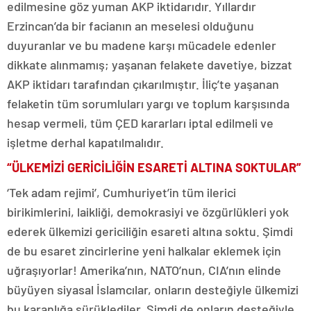
edilmesine göz yuman AKP iktidarıdır. Yıllardır
Erzincan’da bir facianın an meselesi olduğunu
duyuranlar ve bu madene karşı mücadele edenler
dikkate alınmamış; yaşanan felakete davetiye, bizzat
AKP iktidarı tarafından çıkarılmıştır. İliç’te yaşanan
felaketin tüm sorumluları yargı ve toplum karşısında
hesap vermeli, tüm ÇED kararları iptal edilmeli ve
işletme derhal kapatılmalıdır.
“ÜLKEMİZİ GERİCİLİĞİN ESARETİ ALTINA SOKTULAR”
‘Tek adam rejimi’, Cumhuriyet’in tüm ilerici
birikimlerini, laikliği, demokrasiyi ve özgürlükleri yok
ederek ülkemizi gericiliğin esareti altına soktu. Şimdi
de bu esaret zincirlerine yeni halkalar eklemek için
uğraşıyorlar! Amerika’nın, NATO’nun, CIA’nın elinde
büyüyen siyasal İslamcılar, onların desteğiyle ülkemizi
bu karanlığa sürüklediler. Şimdi de onların desteğiyle