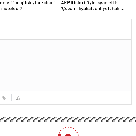
nleri ‘bu gitsin, bu kalsın’
AKP’li isim böyle isyan etti:
m listeledi?
‘Çözüm, liyakat, ehliyet, hak,
adalet’
lıkla İlgili Yasa Teklifinin Geri Çekilmesini İstiyor