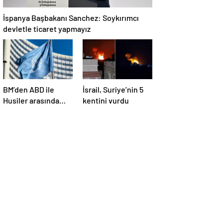
İspanya Başbakanı Sanchez: Soykırımcı
devletle ticaret yapmayız
BM’den ABD ile
İsrail, Suriye’nin 5
Husiler arasında
kentini vurdu
yapılan ateşkese
ilişkin
değerlendirme