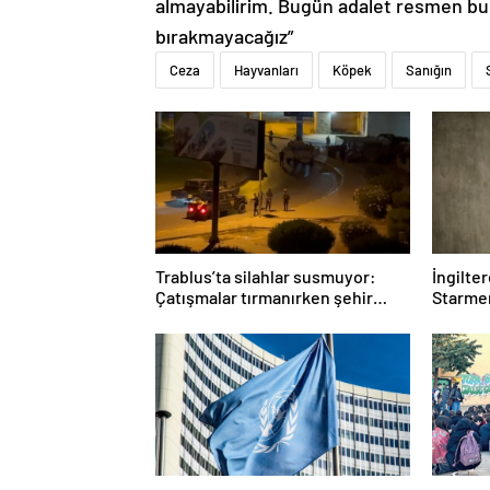
almayabilirim. Bugün adalet resmen bu
bırakmayacağız”
Ceza
Hayvanları
Köpek
Sanığın
Trablus’ta silahlar susmuyor:
İngilte
Çatışmalar tırmanırken şehir
Starmer
alarmda