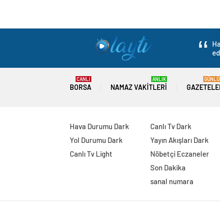
SES Düzce, Sağlıkla
0
BEĞENDİM
ABONE OL
TUNCAY TÜRKGÜLÜ
Sağlık ve Sosyal Hizmet Emekçileri Se
Hastanesi önünde açıklama yaparak Mecli
geri çekilmesini talep etti. SES Düzce Te
değişiklik yapılması ile ilgili 5 Şubat 20
görüşmeye başlanmıştır. Meclis’e sunul
meslek örgütleri görüşlerini ifade etmi
TBMM komisyonundan yasa olduğu gibi ge
görüşmelerine başlanmıştır. Yasa teklif
sağlık meslek örgütlerinin görüşleri de