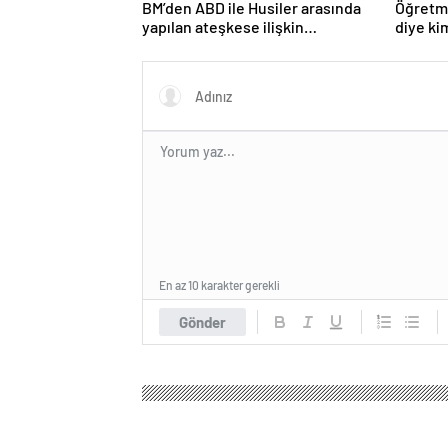
BM’den ABD ile Husiler arasında
Öğretme
yapılan ateşkese ilişkin
diye ki
değerlendirme
En az 10 karakter gerekli
Gönder
Olay Tv Haber
Gündem
3.Sayfa
SES Düzce, Sağ