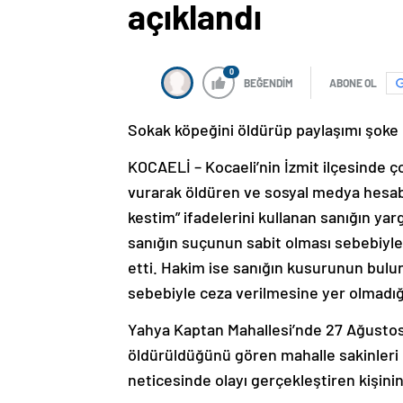
açıklandı
0
BEĞENDİM
ABONE OL
Sokak köpeğini öldürüp paylaşımı şoke e
KOCAELİ – Kocaeli’nin İzmit ilçesinde ç
vurarak öldüren ve sosyal medya hesabı
kestim” ifadelerini kullanan sanığın yar
sanığın suçunun sabit olması sebebiyle 
etti. Hakim ise sanığın kusurunun bulu
sebebiyle ceza verilmesine yer olmadığ
Yahya Kaptan Mahallesi’nde 27 Ağustos
öldürüldüğünü gören mahalle sakinleri 
neticesinde olayı gerçekleştiren kişini