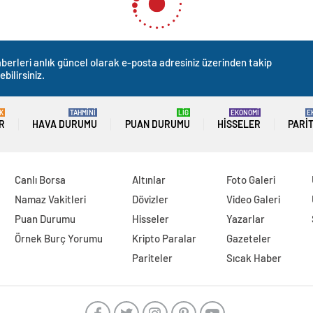
 İlgili Yasa Teklifinin Geri Ç
0
News
ndikası (SES) Düzce örgütü bugün Düzce Devlet
s’te görüşülmekte olan sağlıkla ilgili yasa teklifinin
msilcisi Cemal Yılmaz, “Sağlıkla ilgili bazı kanunlarda
24 tarihli kanun teklifi geçtiğimiz hafta Meclis’te
an Sağlık, Aile Komisyonu’nda TTB, SES ve diğer sağlık
şlerdir ancak öneri ve eleştirilerimiz dikkate alınmadan
çirilmiş ve TBMM Genel Kurulu’na hızlıca getirilerek
inin görüşmelerinin durdurulmasını, geri çekilerek
 alınarak yeniden düzenlenmesini bekliyoruz.” dedi.