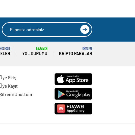
ekilmesini İstiyor
HIZLI YORUM YAP
GÖNDER
SON DAKİKA
HABERLERİ
GÜNDEM
07 Ağustos 2026
Joe Biden 6 aylık hedeflerini açıkladı.
Senato buz gibi…
SPOR
07 Ağustos 2026
En fazla kızaran takım Antalyaspor!