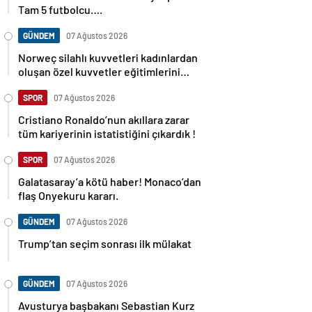
Tam 5 futbolcu….
GÜNDEM
07 Ağustos 2026
Norweç silahlı kuvvetleri kadınlardan
oluşan özel kuvvetler eğitimlerini
başlattı.
SPOR
07 Ağustos 2026
Cristiano Ronaldo’nun akıllara zarar
tüm kariyerinin istatistiğini çıkardık !
SPOR
07 Ağustos 2026
Galatasaray’a kötü haber! Monaco’dan
flaş Onyekuru kararı.
GÜNDEM
07 Ağustos 2026
Trump’tan seçim sonrası ilk mülakat
GÜNDEM
07 Ağustos 2026
Avusturya başbakanı Sebastian Kurz