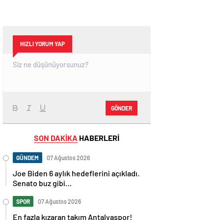
HIZLI YORUM YAP
GÖNDER
SON DAKİKA
HABERLERİ
GÜNDEM
07 Ağustos 2026
Joe Biden 6 aylık hedeflerini açıkladı.
Senato buz gibi…
SPOR
07 Ağustos 2026
En fazla kızaran takım Antalyaspor!