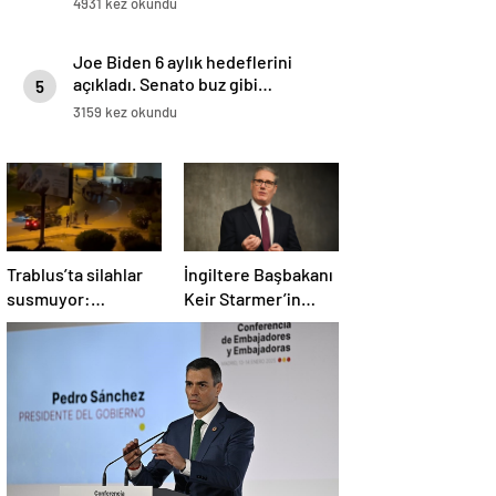
4931 kez okundu
Joe Biden 6 aylık hedeflerini
açıkladı. Senato buz gibi…
5
3159 kez okundu
Trablus’ta silahlar
İngiltere Başbakanı
susmuyor:
Keir Starmer’in
Çatışmalar
evinde yangın çıktı
tırmanırken şehir
alarmda