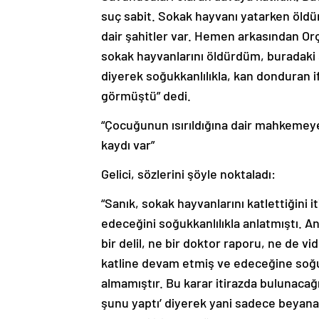
suç sabit. Sokak hayvanı yatarken öld
dair şahitler var. Hemen arkasından Or
sokak hayvanlarını öldürdüm, buradaki 
diyerek soğukkanlılıkla, kan donduran i
görmüştü” dedi.
“Çocuğunun ısırıldığına dair mahkemeye 
kaydı var”
Gelici, sözlerini şöyle noktaladı:
“Sanık, sokak hayvanlarını katlettiğin
edeceğini soğukkanlılıkla anlatmıştı. 
bir delil, ne bir doktor raporu, ne de v
katline devam etmiş ve edeceğine soğuk
almamıştır. Bu karar itirazda bulunacağ
şunu yaptı’ diyerek yani sadece beyana