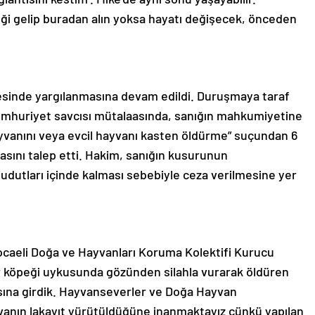
i gelip buradan alın yoksa hayatı değişecek, önceden
esinde yargılanmasına devam edildi. Duruşmaya taraf
Cumhuriyet savcısı mütalaasında, sanığın mahkumiyetine
 hayvanını veya evcil hayvanı kasten öldürme” suçundan 6
masını talep etti. Hakim, sanığın kusurunun
udutları içinde kalması sebebiyle ceza verilmesine yer
caeli Doğa ve Hayvanları Koruma Kolektifi Kurucu
ir köpeği uykusunda gözünden silahla vurarak öldüren
sına girdik. Hayvanseverler ve Doğa Hayvan
avanın lakayıt yürütüldüğüne inanmaktayız çünkü yapılan