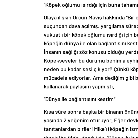
“Köpek oğlumu ısırdığı için buna tah
Olaya ilişkin Orçun Maviş hakkında “Bir
suçundan dava açılmış, yargılama süre
vukuatlı bir köpek oğlumu ısırdığı iç
köpeğin dünya ile olan bağlantısını kes
İnsanın sağlığı söz konusu olduğu yer
Köpekseveler bu durumu benim aleyhim
neden bu kadar sesi çıkıyor? Çünkü kö
mücadele ediyorlar. Ama dediğim gibi 
kullanarak paylaşım yapmıştı.
“Dünya ile bağlantısını kestim”
Kısa süre sonra başka bir binanın önünd
yaşında 2 yeğenim oturuyor. Eğer devlet
tanıtanlardan birileri Mike’ı (köpeğin is
demiştim öbür köpek için, ‘Dünya ile bağ