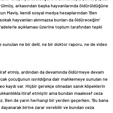
ürülmüş, arkasından başka hayvanlarında öldürüldüğüne
çun Maviş, kendi sosyal medya hesaplarından ‘Ben
sokak hayvanları alınmazsa bunları da öldüreceğim’
fadelerle açıklaması üzerine toplum tarafından tepki
sunulan ne bir delil, ne bir doktor raporu, ne de video
i itiraf etmiş, ardından da devamında öldürmeye devam
Ancak çocuğunun ısırıldığına dair mahkemeye sunulan ne
ideo kaydı var. Hiçbir gerekçe olmadan sanık köpeklerin
kanlılıkla itiraf etmiştir ama bundan maalesef ceza
ız. Ben de yarın herhangi bir yerden geçerken, ‘Bu bana
 dayanarak birine zarar verebilir ve bundan ceza