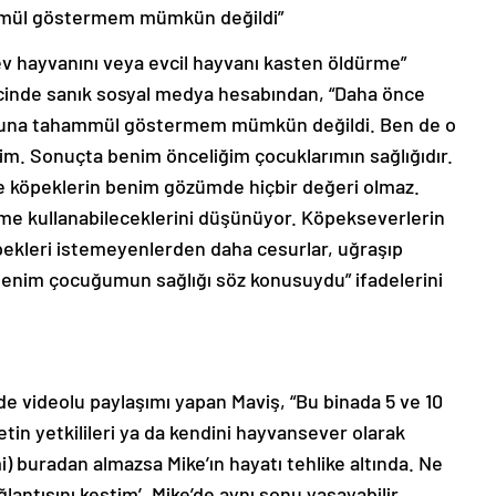
ammül göstermem mümkün değildi”
 ev hayvanını veya evcil hayvanı kasten öldürme”
cinde sanık sosyal medya hesabından, “Daha önce
in buna tahammül göstermem mümkün değildi. Ben de o
tim. Sonuçta benim önceliğim çocuklarımın sağlığıdır.
de köpeklerin benim gözümde hiçbir değeri olmaz.
e kullanabileceklerini düşünüyor. Köpekseverlerin
pekleri istemeyenlerden daha cesurlar, uğraşıp
benim çocuğumun sağlığı söz konusuydu” ifadelerini
e videolu paylaşımı yapan Maviş, “Bu binada 5 ve 10
in yetkilileri ya da kendini hayvansever olarak
mi) buradan almazsa Mike’ın hayatı tehlike altında. Ne
lantısını kestim’. Mike’de aynı sonu yaşayabilir.