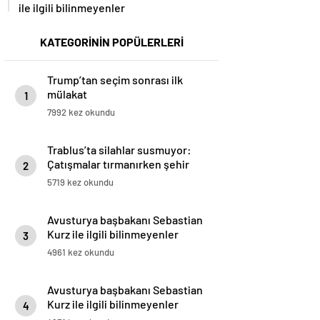
ile ilgili bilinmeyenler
KATEGORİNİN POPÜLERLERİ
Trump’tan seçim sonrası ilk
mülakat
1
7992 kez okundu
Trablus’ta silahlar susmuyor:
Çatışmalar tırmanırken şehir
2
alarmda
5719 kez okundu
Avusturya başbakanı Sebastian
Kurz ile ilgili bilinmeyenler
3
4961 kez okundu
Avusturya başbakanı Sebastian
Kurz ile ilgili bilinmeyenler
4