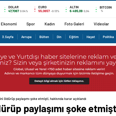
DOLAR
EURO
ALTIN
BITCOIN
47,7067
55,0657
6.495,09
%
0.04%
-0.13%
0,04
Ekonomi
Spor
Kadın
Foto Galeri
Videolar
3.Sayfa
Avrupa
Bülten
Din
Eğitim
Hayat
Politika
i öldürüp paylaşımı şoke etmişti, hakkında karar açıklandı
ürüp paylaşımı şoke etmişt