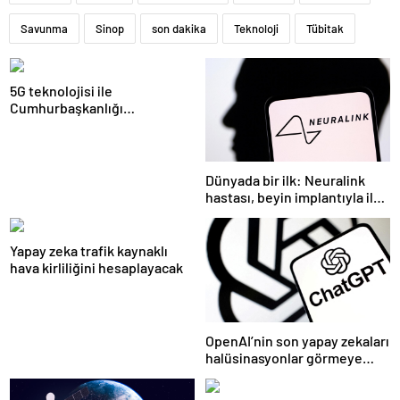
Savunma
Sinop
son dakika
Teknoloji
Tübitak
5G teknolojisi ile
Cumhurbaşkanlığı
Külliyesi’ndeki konser
AKM’ye taşındı
Dünyada bir ilk: Neuralink
hastası, beyin implantıyla ilk
kez YouTube videosu
hazırladı
Yapay zeka trafik kaynaklı
hava kirliliğini hesaplayacak
OpenAI’nin son yapay zekaları
halüsinasyonlar görmeye
başladı