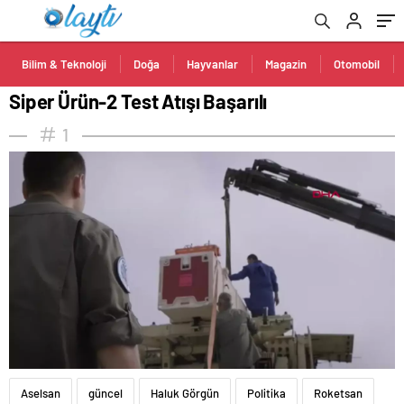
Bilim & Teknoloji
Doğa
Hayvanlar
Magazin
Otomobil
Siper Ürün-2 Test Atışı Başarılı
1
Aselsan
güncel
Haluk Görgün
Politika
Roketsan