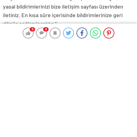
yasal bildirimlerinizi bize iletişim sayfası üzerinden
iletiniz. En kısa süre içerisinde bildirimlerinize geri
dönüş sağlanılacaktır.”
0
0
0
0
Ahmet Sonuç
jahrein
25 Yıllık Miras Davasında
Şanlıurfa Avukatlık Bürosu ile
Gözler Temmuz Ayındaki
Hukuki Süreci Doğru Yönetin
Karar Duruşmasına Çevrildi
Prostat Tedavisi Ankara