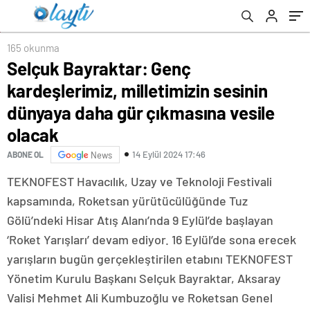
çıkmasına vesile olacak
Müstehcenlik suçundan gözaltına alınmıştı
165 okunma
Selçuk Bayraktar: Genç
kardeşlerimiz, milletimizin sesinin
dünyaya daha gür çıkmasına vesile
olacak
14 Eylül 2024 17:46
ABONE OL
News
TEKNOFEST Havacılık, Uzay ve Teknoloji Festivali
kapsamında, Roketsan yürütücülüğünde Tuz
Gölü’ndeki Hisar Atış Alanı’nda 9 Eylül’de başlayan
‘Roket Yarışları’ devam ediyor. 16 Eylül’de sona erecek
yarışların bugün gerçekleştirilen etabını TEKNOFEST
Yönetim Kurulu Başkanı Selçuk Bayraktar, Aksaray
Valisi Mehmet Ali Kumbuzoğlu ve Roketsan Genel