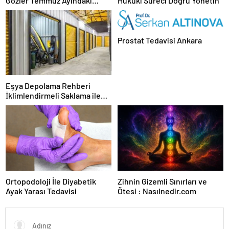
Gözler Temmuz Ayındaki
Hukuki Süreci Doğru Yönetin
Karar Duruşmasına Çevrildi
Prostat Tedavisi Ankara
Eşya Depolama Rehberi
İklimlendirmeli Saklama ile
Güvenli Kullanım
Ortopodoloji İle Diyabetik
Zihnin Gizemli Sınırları ve
Ayak Yarası Tedavisi
Ötesi : Nasılnedir.com