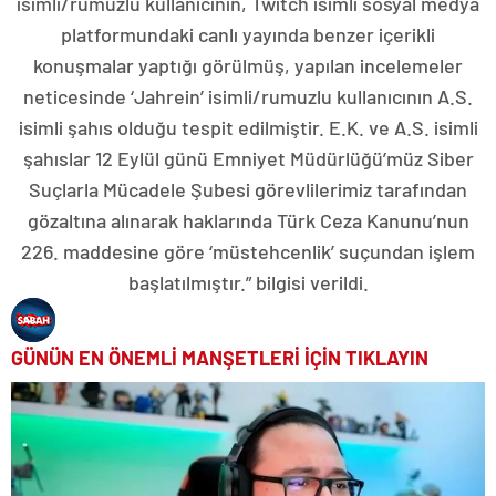
isimli/rumuzlu kullanıcının, Twitch isimli sosyal medya
platformundaki canlı yayında benzer içerikli
konuşmalar yaptığı görülmüş, yapılan incelemeler
neticesinde ‘Jahrein’ isimli/rumuzlu kullanıcının A.S.
isimli şahıs olduğu tespit edilmiştir. E.K. ve A.S. isimli
şahıslar 12 Eylül günü Emniyet Müdürlüğü’müz Siber
Suçlarla Mücadele Şubesi görevlilerimiz tarafından
gözaltına alınarak haklarında Türk Ceza Kanunu’nun
226. maddesine göre ‘müstehcenlik’ suçundan işlem
başlatılmıştır.” bilgisi verildi.
GÜNÜN EN ÖNEMLİ MANŞETLERİ İÇİN TIKLAYIN