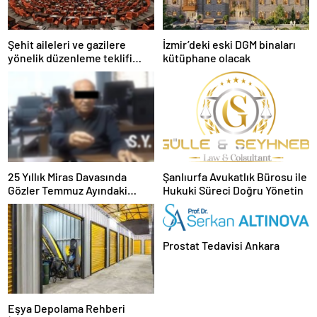
Şehit aileleri ve gazilere
İzmir’deki eski DGM binaları
yönelik düzenleme teklifi
kütüphane olacak
Meclis’te kabul edildi
25 Yıllık Miras Davasında
Şanlıurfa Avukatlık Bürosu ile
Gözler Temmuz Ayındaki
Hukuki Süreci Doğru Yönetin
Karar Duruşmasına Çevrildi
Prostat Tedavisi Ankara
Eşya Depolama Rehberi