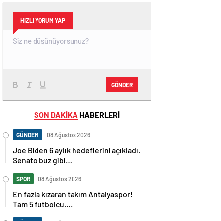
HIZLI YORUM YAP
GÖNDER
SON DAKİKA
HABERLERİ
GÜNDEM
08 Ağustos 2026
Joe Biden 6 aylık hedeflerini açıkladı.
Senato buz gibi…
SPOR
08 Ağustos 2026
En fazla kızaran takım Antalyaspor!
Tam 5 futbolcu….