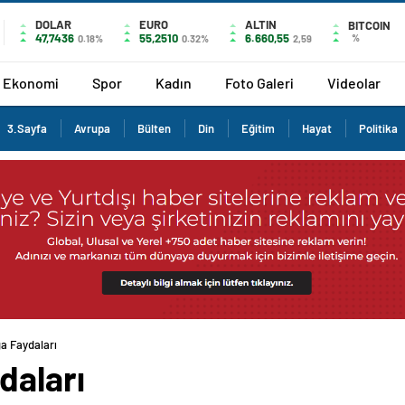
DOLAR
EURO
ALTIN
BITCOIN
47,7436
55,2510
6.660,55
%
0.18%
0.32%
2,59
Ekonomi
Spor
Kadın
Foto Galeri
Videolar
3.Sayfa
Avrupa
Bülten
Din
Eğitim
Hayat
Politika
a Faydaları
daları