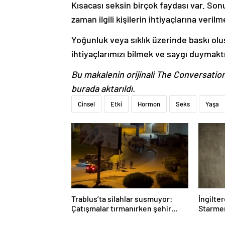
Kısacası seksin birçok faydası var. Son
zaman ilgili kişilerin ihtiyaçlarına verilme
Yoğunluk veya sıklık üzerinde baskı oluş
ihtiyaçlarımızı bilmek ve saygı duymaktı
Bu makalenin orijinali The Conversatio
burada aktarıldı.
Cinsel
Etki
Hormon
Seks
Yaşa
Trablus’ta silahlar susmuyor:
İngilte
Çatışmalar tırmanırken şehir
Starmer
alarmda