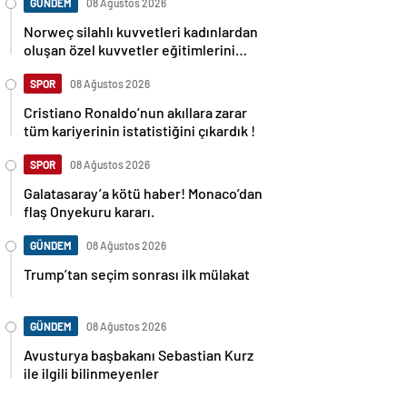
GÜNDEM
08 Ağustos 2026
Norweç silahlı kuvvetleri kadınlardan
oluşan özel kuvvetler eğitimlerini
başlattı.
SPOR
08 Ağustos 2026
Cristiano Ronaldo’nun akıllara zarar
tüm kariyerinin istatistiğini çıkardık !
SPOR
08 Ağustos 2026
Galatasaray’a kötü haber! Monaco’dan
flaş Onyekuru kararı.
GÜNDEM
08 Ağustos 2026
Trump’tan seçim sonrası ilk mülakat
GÜNDEM
08 Ağustos 2026
Avusturya başbakanı Sebastian Kurz
ile ilgili bilinmeyenler