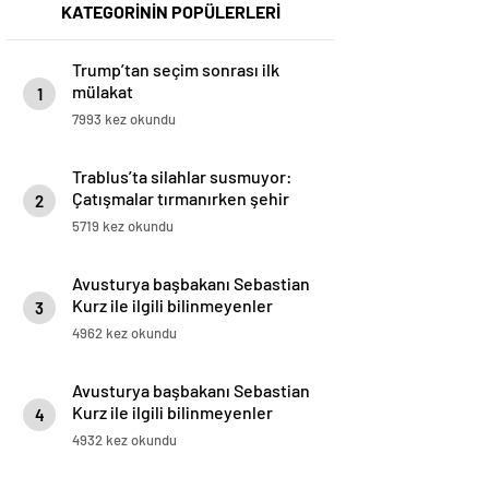
KATEGORİNİN POPÜLERLERİ
Trump’tan seçim sonrası ilk
mülakat
1
7993 kez okundu
Trablus’ta silahlar susmuyor:
Çatışmalar tırmanırken şehir
2
alarmda
5719 kez okundu
Avusturya başbakanı Sebastian
Kurz ile ilgili bilinmeyenler
3
4962 kez okundu
Avusturya başbakanı Sebastian
Kurz ile ilgili bilinmeyenler
4
4932 kez okundu