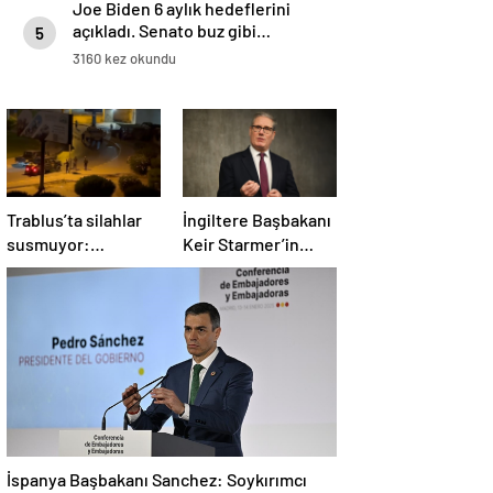
Joe Biden 6 aylık hedeflerini
açıkladı. Senato buz gibi…
5
3160 kez okundu
Trablus’ta silahlar
İngiltere Başbakanı
susmuyor:
Keir Starmer’in
Çatışmalar
evinde yangın çıktı
tırmanırken şehir
alarmda
İspanya Başbakanı Sanchez: Soykırımcı