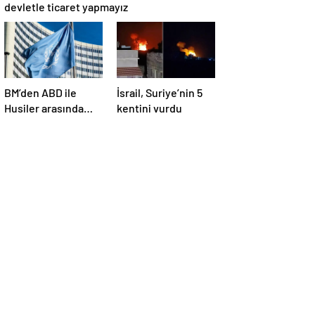
devletle ticaret yapmayız
BM’den ABD ile
İsrail, Suriye’nin 5
Husiler arasında
kentini vurdu
yapılan ateşkese
ilişkin
değerlendirme