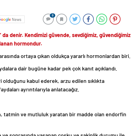
0
News
” da denir. Kendimizi güvende, sevdiğimiz, güvendiğimiz
gılanan hormondur.
arasında ortaya çıkan oldukça yararlı hormonlardan biri.
faydalara dair bugüne kadar pek çok kanıt açıklandı.
eri olduğunu kabul ederek, arzu edilen sıklıkta
ydaları ayrıntılarıyla anlatacağız.
an, tatmin ve mutluluk yaratan bir madde olan endorfin
ve sonrasında yaşanan coşku ve sakinlik durumu ile