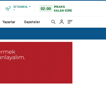
İMSAK'A
İSTANBUL
02:00
KALAN SÜRE
°
Yazarlar
Gazeteler