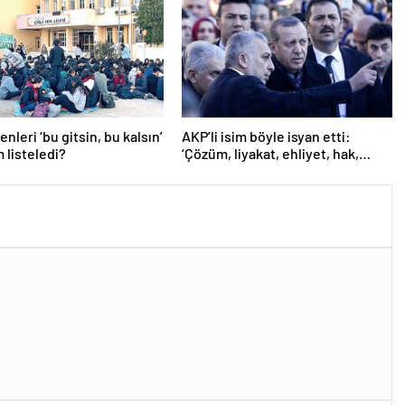
nleri ‘bu gitsin, bu kalsın’
AKP’li isim böyle isyan etti:
m listeledi?
‘Çözüm, liyakat, ehliyet, hak,
adalet’