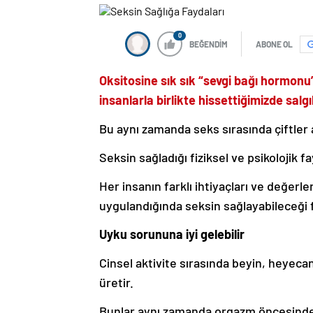
0
BEĞENDİM
ABONE OL
Oksitosine sık sık “sevgi bağı hormonu
insanlarla birlikte hissettiğimizde sal
Bu aynı zamanda seks sırasında çiftler 
Seksin sağladığı fiziksel ve psikolojik 
Her insanın farklı ihtiyaçları ve değerl
uygulandığında seksin sağlayabileceği fa
Uyku sorununa iyi gelebilir
Cinsel aktivite sırasında beyin, heyec
üretir.
Bunlar aynı zamanda orgazm öncesinde 