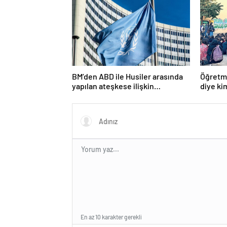
BM’den ABD ile Husiler arasında
Öğretme
yapılan ateşkese ilişkin
diye ki
değerlendirme
En az 10 karakter gerekli