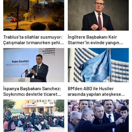
Trablus’ta silahlar susmuyor:
İngiltere Başbakanı Keir
Çatışmalar tırmanırken şehir
Starmer’in evinde yangın
alarmda
çıktı
İspanya Başbakanı Sanchez:
BM’den ABD ile Husiler
Soykırımcı devletle ticaret
arasında yapılan ateşkese
yapmayız
ilişkin değerlendirme