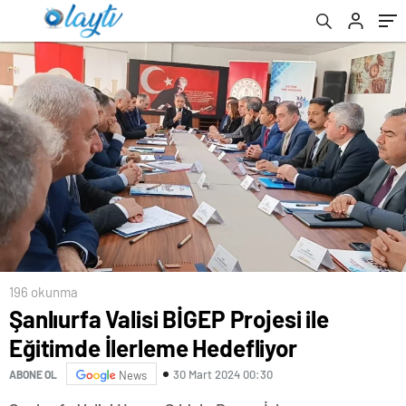
196 okunma
Şanlıurfa Valisi BİGEP Projesi ile
Eğitimde İlerleme Hedefliyor
30 Mart 2024 00:30
ABONE OL
News