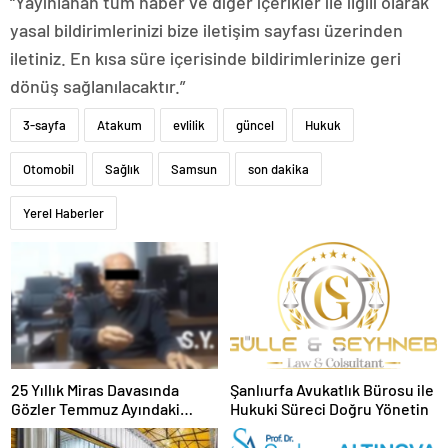
“Yayınlanan tüm haber ve diğer içerikler ile ilgili olarak
yasal bildirimlerinizi bize iletişim sayfası üzerinden
iletiniz. En kısa süre içerisinde bildirimlerinize geri
dönüş sağlanılacaktır.”
3-sayfa
Atakum
evlilik
güncel
Hukuk
Otomobil
Sağlık
Samsun
son dakika
Yerel Haberler
25 Yıllık Miras Davasında
Şanlıurfa Avukatlık Bürosu ile
Gözler Temmuz Ayındaki
Hukuki Süreci Doğru Yönetin
Karar Duruşmasına Çevrildi