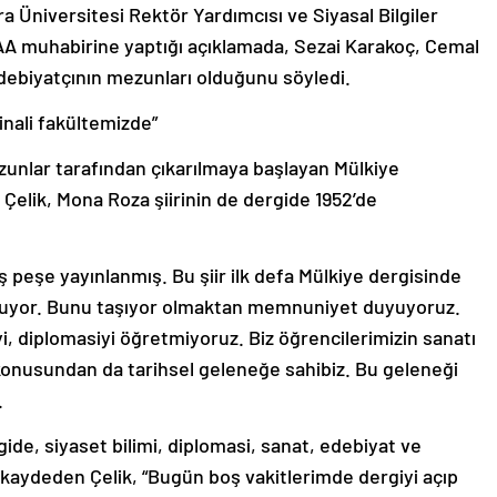
Üniversitesi Rektör Yardımcısı ve Siyasal Bilgiler
, AA muhabirine yaptığı açıklamada, Sezai Karakoç, Cemal
edebiyatçının mezunları olduğunu söyledi.
jinali fakültemizde”
zunlar tarafından çıkarılmaya başlayan Mülkiye
elik, Mona Roza şiirinin de dergide 1952’de
 peş peşe yayınlanmış. Bu şiir ilk defa Mülkiye dergisinde
duruyor. Bunu taşıyor olmaktan memnuniyet duyuyoruz.
 diplomasiyi öğretmiyoruz. Biz öğrencilerimizin sanatı
 konusundan da tarihsel geleneğe sahibiz. Bu geleneği
.
ide, siyaset bilimi, diplomasi, sanat, edebiyat ve
 kaydeden Çelik, “Bugün boş vakitlerimde dergiyi açıp