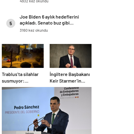
4932 kez okundu
Joe Biden 6 aylık hedeflerini
açıkladı. Senato buz gibi…
5
3160 kez okundu
Trablus’ta silahlar
İngiltere Başbakanı
susmuyor:
Keir Starmer’in
Çatışmalar
evinde yangın çıktı
tırmanırken şehir
alarmda