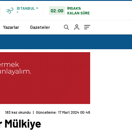
İMSAK'A
İSTANBUL
02:00
KALAN SÜRE
°
Yazarlar
Gazeteler
r Mülkiye