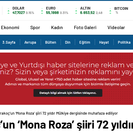
DOLAR
EURO
ALTIN
BITCOIN
47,7027
55,1998
6.653,52
%
0.15%
0.31%
2,48
Ekonomi
Spor
Kadın
Foto Galeri
Videolar
3.Sayfa
Avrupa
Bülten
Din
Eğitim
Hayat
Politika
rakoç’un ‘Mona Roza’ şiiri 72 yıldır Mülkiye dergisinde muhafaza ediliyor
un ‘Mona Roza’ şiiri 72 yıldı