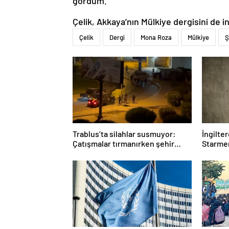
gördüm.”
Çelik, Akkaya’nın Mülkiye dergisini de i
Çelik
Dergi
Mona Roza
Mülkiye
Ş
Trablus’ta silahlar susmuyor:
İngilte
Çatışmalar tırmanırken şehir
Starmer
alarmda