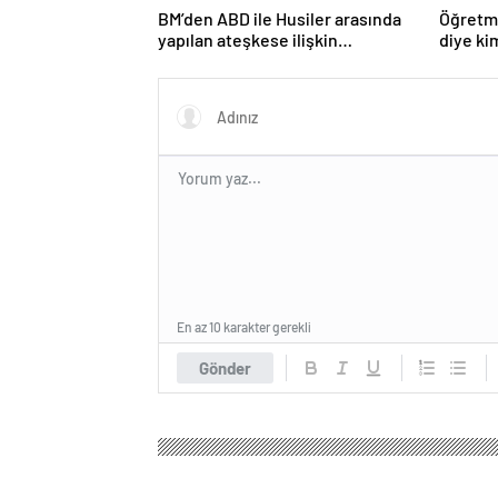
BM’den ABD ile Husiler arasında
Öğretme
yapılan ateşkese ilişkin
diye ki
değerlendirme
En az 10 karakter gerekli
Gönder
Olay Tv Haber
Gündem
3.Sayfa
Havaların so