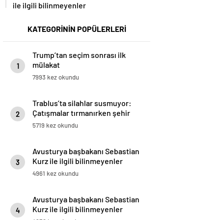
ile ilgili bilinmeyenler
KATEGORİNİN POPÜLERLERİ
Trump’tan seçim sonrası ilk
mülakat
1
7993 kez okundu
Trablus’ta silahlar susmuyor:
Çatışmalar tırmanırken şehir
2
alarmda
5719 kez okundu
Avusturya başbakanı Sebastian
Kurz ile ilgili bilinmeyenler
3
4961 kez okundu
Avusturya başbakanı Sebastian
Kurz ile ilgili bilinmeyenler
4