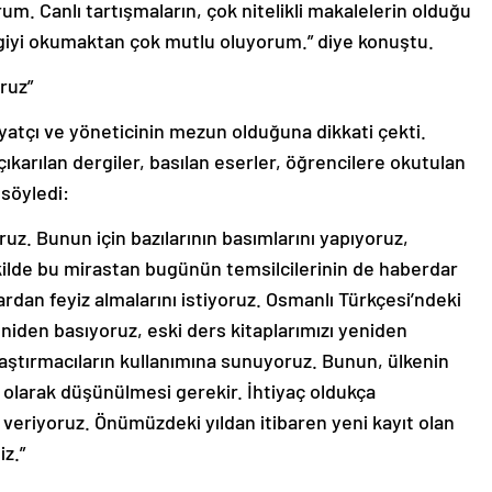
. Canlı tartışmaların, çok nitelikli makalelerin olduğu
giyi okumaktan çok mutlu oluyorum.” diye konuştu.
ruz”
iyatçı ve yöneticinin mezun olduğuna dikkati çekti.
ıkarılan dergiler, basılan eserler, öğrencilere okutulan
 söyledi:
uz. Bunun için bazılarının basımlarını yapıyoruz,
ekilde bu mirastan bugünün temsilcilerinin de haberdar
rdan feyiz almalarını istiyoruz. Osmanlı Türkçesi’ndeki
eniden basıyoruz, eski ders kitaplarımızı yeniden
raştırmacıların kullanımına sunuyoruz. Bunun, ülkenin
e olarak düşünülmesi gerekir. İhtiyaç oldukça
veriyoruz. Önümüzdeki yıldan itibaren yeni kayıt olan
iz.”