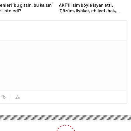
nleri ‘bu gitsin, bu kalsın’
AKP’li isim böyle isyan etti:
m listeledi?
‘Çözüm, liyakat, ehliyet, hak,
adalet’
ğumasıyla karbonmonoksit zehirlenmeleri artıyor