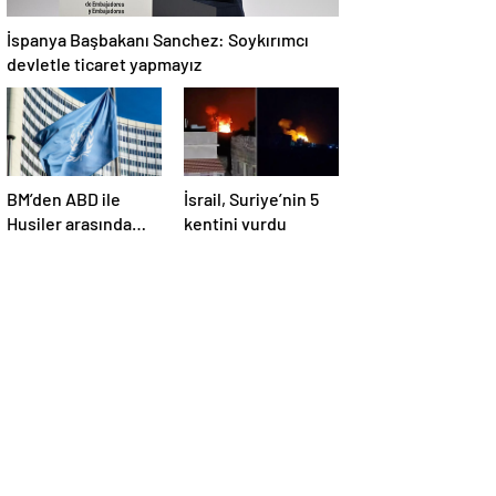
İspanya Başbakanı Sanchez: Soykırımcı
devletle ticaret yapmayız
BM’den ABD ile
İsrail, Suriye’nin 5
Husiler arasında
kentini vurdu
yapılan ateşkese
ilişkin
değerlendirme