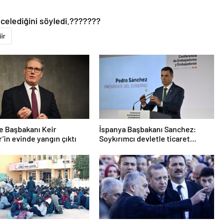
ncelediğini söyledi.???????
iir
re Başbakanı Keir
İspanya Başbakanı Sanchez:
’in evinde yangın çıktı
Soykırımcı devletle ticaret
yapmayız