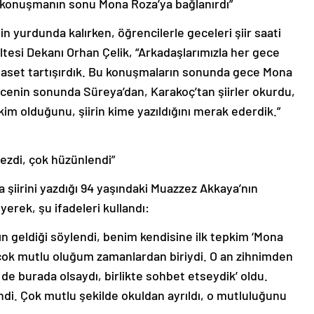
e konuşmanın sonu Mona Roza’ya bağlanırdı”
 yurdunda kalırken, öğrencilerle geceleri şiir saati
kültesi Dekanı Orhan Çelik, “Arkadaşlarımızla her gece
yaset tartışırdık. Bu konuşmaların sonunda gece Mona
ecenin sonunda Süreya’dan, Karakoç’tan şiirler okurdu,
 kim olduğunu, şiirin kime yazıldığını merak ederdik.”
ezdi, çok hüzünlendi”
 şiirini yazdığı 94 yaşındaki Muazzez Akkaya’nın
eyerek, şu ifadeleri kullandı:
n geldiği söylendi, benim kendisine ilk tepkim ‘Mona
çok mutlu oluğum zamanlardan biriydi. O an zihnimden
e burada olsaydı, birlikte sohbet etseydik’ oldu.
ndi. Çok mutlu şekilde okuldan ayrıldı, o mutluluğunu