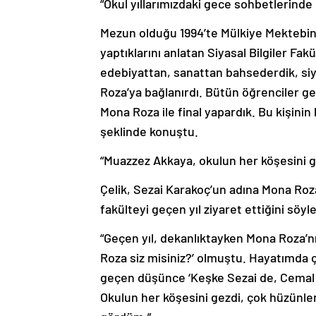
“Okul yıllarımızdaki gece sohbetlerind
Mezun olduğu 1994’te Mülkiye Mektebinin
yaptıklarını anlatan Siyasal Bilgiler Fa
edebiyattan, sanattan bahsederdik, si
Roza’ya bağlanırdı. Bütün öğrenciler g
Mona Roza ile final yapardık. Bu kişinin
şeklinde konuştu.
“Muazzez Akkaya, okulun her köşesini g
Çelik, Sezai Karakoç’un adına Mona Roza
fakülteyi geçen yıl ziyaret ettiğini söyl
“Geçen yıl, dekanlıktayken Mona Roza’nı
Roza siz misiniz?’ olmuştu. Hayatımda 
geçen düşünce ‘Keşke Sezai de, Cemal d
Okulun her köşesini gezdi, çok hüzünle