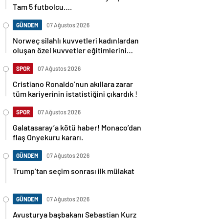
Tam 5 futbolcu….
GÜNDEM
07 Ağustos 2026
Norweç silahlı kuvvetleri kadınlardan
oluşan özel kuvvetler eğitimlerini
başlattı.
SPOR
07 Ağustos 2026
Cristiano Ronaldo’nun akıllara zarar
tüm kariyerinin istatistiğini çıkardık !
SPOR
07 Ağustos 2026
Galatasaray’a kötü haber! Monaco’dan
flaş Onyekuru kararı.
GÜNDEM
07 Ağustos 2026
Trump’tan seçim sonrası ilk mülakat
GÜNDEM
07 Ağustos 2026
Avusturya başbakanı Sebastian Kurz