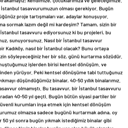
bırakamayız; kendimize, çocuklarımıza ve geleceğimize.
ir İstanbul tasavvurumuzun olması gerekiyor. Bugün
üğünüz proje tartışmaları var, adaylar konuşuyor.
ma sormak lazım değil mi kardeşim? Tamam, sizin bir
 İstanbul tasavvuru ediyorsunuz ki bu projeleri, bu
nuz, sunuyorsunuz. Nasıl bir İstanbul tasavvur
ir Kadıköy, nasıl bir İstanbul olacak? Bunu ortaya
zin söyleyeceğiniz her bir söz, günü kurtarma sözüdür.
onuştuğumuz işlerden birisi kentsel dönüşüm. ve
erinden yürüyor. Peki kentsel dönüşüme tabi tuttuğunuz
ıkmayı düşündüğümüz binalar, 40-50 yıllık binalarımız.
tasavvur olmamıştı. Bu tasavvur, bir İstanbul tasavvuru
Aradan 40-50 yıl geçti. Bugün bütün siyasi partiler bir
güvenli kurumları inşa etmek için kentsel dönüşüm
avvurumuz olmazsa sadece bugünü kurtarmak adına, oy
 50 yıl sonra bugün yıkmak istediğimiz binalar gibi