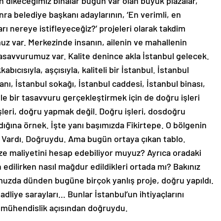
n dikeceğimiz binalar bugün var olan büyük plazalar,
onra belediye başkanı adaylarının, ‘En verimli, en
arı nereye istifleyeceğiz?’ projeleri olarak takdim
uz var. Merkezinde insanın, ailenin ve mahallenin
 tasavvurumuz var. Kalite denince akla İstanbul gelecek.
abıcısıyla, aşçısıyla, kaliteli bir İstanbul. İstanbul
anı, İstanbul sokağı, İstanbul caddesi, İstanbul binası,
le bir tasavvuru gerçekleştirmek için de doğru işleri
leri, doğru yapmak değil. Doğru işleri, dosdoğru
dığına örnek. İşte yanı başımızda Fikirtepe. O bölgenin
? Vardı. Doğruydu. Ama bugün ortaya çıkan tablo.
ize maliyetini hesap edebiliyor muyuz? Ayrıca oradaki
 edilirken nasıl mağdur edildikleri ortada mı? Bakınız
’umuzda dünden bugüne birçok yanlış proje, doğru yapıldı.
dliye sarayları… Bunlar İstanbul’un ihtiyaçlarını
ma mühendislik açısından doğruydu.