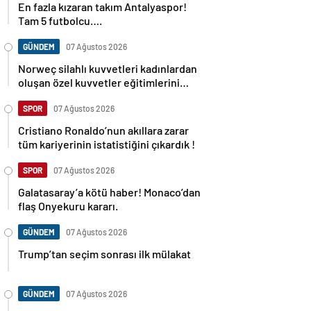
En fazla kızaran takım Antalyaspor!
Tam 5 futbolcu….
GÜNDEM
07 Ağustos 2026
Norweç silahlı kuvvetleri kadınlardan
oluşan özel kuvvetler eğitimlerini
başlattı.
SPOR
07 Ağustos 2026
Cristiano Ronaldo’nun akıllara zarar
tüm kariyerinin istatistiğini çıkardık !
SPOR
07 Ağustos 2026
Galatasaray’a kötü haber! Monaco’dan
flaş Onyekuru kararı.
GÜNDEM
07 Ağustos 2026
Trump’tan seçim sonrası ilk mülakat
GÜNDEM
07 Ağustos 2026