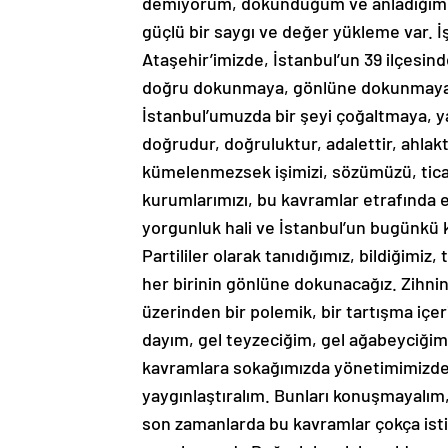
demiyorum, dokunduğum ve anladığım t
güçlü bir saygı ve değer yükleme var. 
Ataşehir’imizde, İstanbul’un 39 ilçesi
doğru dokunmaya, gönlüne dokunmaya h
İstanbul’umuzda bir şeyi çoğaltmaya, y
doğrudur, doğruluktur, adalettir, ahlak
kümelenmezsek işimizi, sözümüzü, ticar
kurumlarımızı, bu kavramlar etrafında 
yorgunluk hali ve İstanbul’un bugünkü
Partililer olarak tanıdığımız, bildiğimiz
her birinin gönlüne dokunacağız. Zihni
üzerinden bir polemik, bir tartışma içer
dayım, gel teyzeciğim, gel ağabeyciğim 
kavramlara sokağımızda yönetimimizde
yaygınlaştıralım. Bunları konuşmayalım,
son zamanlarda bu kavramlar çokça isti