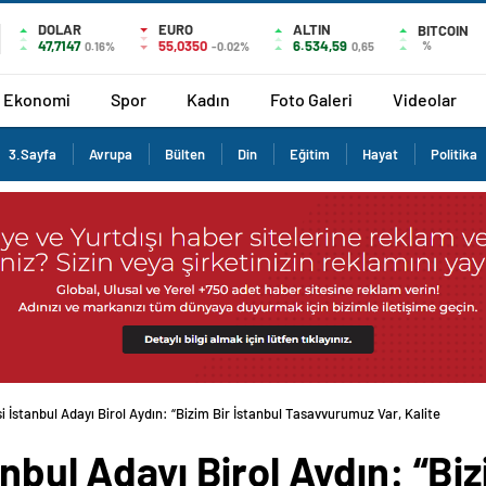
DOLAR
EURO
ALTIN
BITCOIN
47,7147
55,0350
6.534,59
%
0.16%
-0.02%
0,65
Ekonomi
Spor
Kadın
Foto Galeri
Videolar
3.Sayfa
Avrupa
Bülten
Din
Eğitim
Hayat
Politika
i İstanbul Adayı Birol Aydın: “Bizim Bir İstanbul Tasavvurumuz Var, Kalite
nbul Adayı Birol Aydın: “Biz