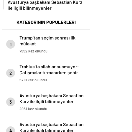
Avusturya başbakanı Sebastian Kurz
ile ilgili bilinmeyenler
KATEGORİNİN POPÜLERLERİ
Trump’tan seçim sonrası ilk
mülakat
1
7992 kez okundu
Trablus’ta silahlar susmuyor:
Çatışmalar tırmanırken şehir
2
alarmda
5719 kez okundu
Avusturya başbakanı Sebastian
Kurz ile ilgili bilinmeyenler
3
4961 kez okundu
Avusturya başbakanı Sebastian
Kurz ile ilgili bilinmeyenler
4