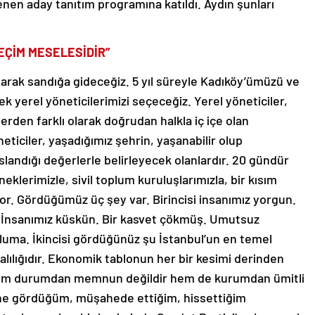
nen aday tanıtım programına katıldı. Aydın şunları
EÇİM MESELESİDİR”
 olarak sandığa gideceğiz. 5 yıl süreyle Kadıköy’ümüzü ve
k yerel yöneticilerimizi seçeceğiz. Yerel yöneticiler,
erden farklı olarak doğrudan halkla iç içe olan
neticiler, yaşadığımız şehrin, yaşanabilir olup
slandığı değerlerle belirleyecek olanlardır. 20 gündür
eklerimizle, sivil toplum kuruluşlarımızla, bir kısım
or. Gördüğümüz üç şey var. Birincisi insanımız yorgun.
. İnsanımız küskün. Bir kasvet çökmüş. Umutsuz
uma. İkincisi gördüğünüz şu İstanbul’un en temel
lılığıdır. Ekonomik tablonun her bir kesimi derinden
hem durumdan memnun değildir hem de kurumdan ümitli
yine gördüğüm, müşahede ettiğim, hissettiğim