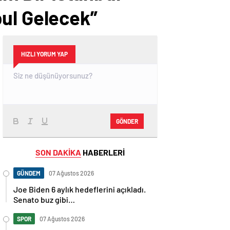
bul Gelecek”
HIZLI YORUM YAP
GÖNDER
SON DAKİKA
HABERLERİ
GÜNDEM
07 Ağustos 2026
Joe Biden 6 aylık hedeflerini açıkladı.
Senato buz gibi…
SPOR
07 Ağustos 2026