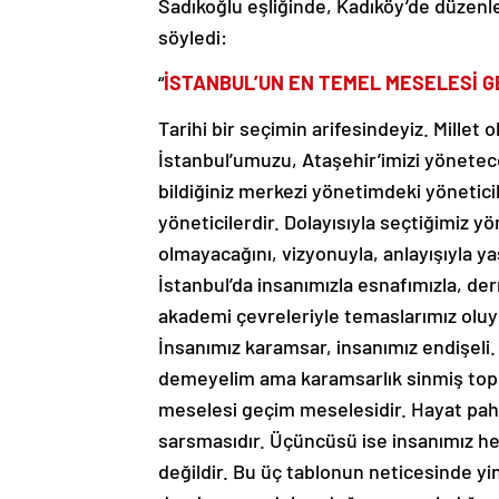
Sadıkoğlu eşliğinde, Kadıköy’de düzenle
söyledi:
“
İSTANBUL’UN EN TEMEL MESELESİ G
Tarihi bir seçimin arifesindeyiz. Millet
İstanbul’umuzu, Ataşehir’imizi yönetece
bildiğiniz merkezi yönetimdeki yöneticil
yöneticilerdir. Dolayısıyla seçtiğimiz yö
olmayacağını, vizyonuyla, anlayışıyla ya
İstanbul’da insanımızla esnafımızla, dern
akademi çevreleriyle temaslarımız oluy
İnsanımız karamsar, insanımız endişeli
demeyelim ama karamsarlık sinmiş topl
meselesi geçim meselesidir. Hayat paha
sarsmasıdır. Üçüncüsü ise insanımız 
değildir. Bu üç tablonun neticesinde 