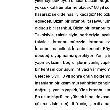
yıkılmayı bekleyen binalar olacak. Bugü
yüksek katlı binalar ne olacak? 50 yıl s
hasarsız şekilde nasıl yıkacağız? Molozl
edilecek. Bizim bir İstanbul tasavvurum
olduğu bir İstanbul. Bizim bir İstanbul
Taksisiyle, taksicisiyle, berberiyle, ayakk
taksicisi, İstanbul müezzini, İstanbul ez
İstanbul mahallesi, İstanbul esnafı. Böy
dosdoğru yapmamız gerekiyor. Yanlış iş
yapmak lazım. Doğru işlerin yanlış yapıl
bir kentsel dönüşüm ihtiyacı var mıydı
Gelecek 5 yıl, 10 yıl sonra onun bölgem
insanların bir kısım müteahhitler zengin
doğru iş, yanlış yapıldı. Yine İstanbul
En uzun köprü, en yüksek bina, devasa a
çözecek işler değildi. Yanlış işlerdi a