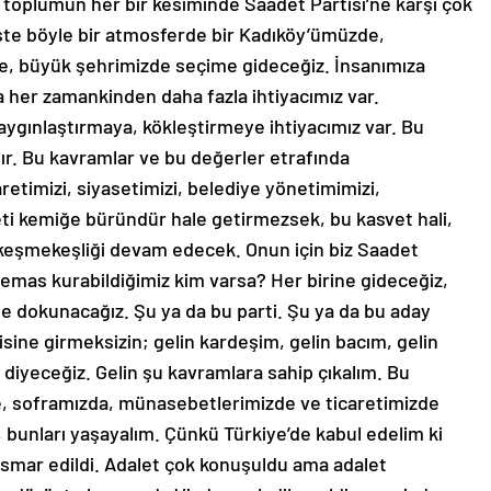
oplumun her bir kesiminde Saadet Partisi’ne karşı çok
İşte böyle bir atmosferde bir Kadıköy’ümüzde,
nde, büyük şehrimizde seçime gideceğiz. İnsanımıza
er zamankinden daha fazla ihtiyacımız var.
aygınlaştırmaya, kökleştirmeye ihtiyacımız var. Bu
tır. Bu kavramlar ve bu değerler etrafında
etimizi, siyasetimizi, belediye yönetimimizi,
eti kemiğe büründür hale getirmezsek, bu kasvet hali,
 keşmekeşliği devam edecek. Onun için biz Saadet
, temas kurabildiğimiz kim varsa? Her birine gideceğiz,
ne dokunacağız. Şu ya da bu parti. Şu ya da bu aday
isine girmeksizin; gelin kardeşim, gelin bacım, gelin
diyeceğiz. Gelin şu kavramlara sahip çıkalım. Bu
, soframızda, münasebetlerimizde ve ticaretimizde
 bunları yaşayalım. Çünkü Türkiye’de kabul edelim ki
smar edildi. Adalet çok konuşuldu ama adalet