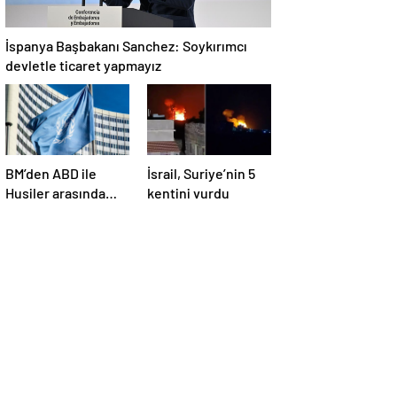
İspanya Başbakanı Sanchez: Soykırımcı
devletle ticaret yapmayız
BM’den ABD ile
İsrail, Suriye’nin 5
Husiler arasında
kentini vurdu
yapılan ateşkese
ilişkin
değerlendirme