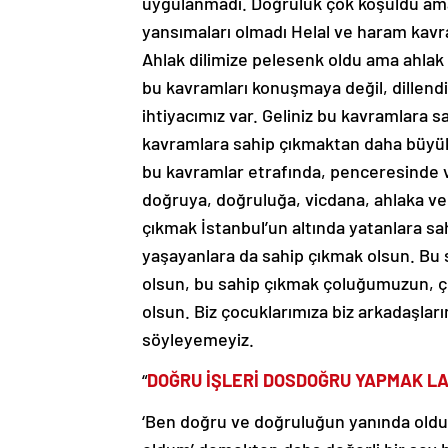
uygulanmadı. Doğruluk çok koşuldu ama
yansımaları olmadı Helal ve haram kavra
Ahlak dilimize pelesenk oldu ama ahla
bu kavramları konuşmaya değil, dillen
ihtiyacımız var. Geliniz bu kavramlara s
kavramlara sahip çıkmaktan daha büyük,
bu kavramlar etrafında, penceresinde v
doğruya, doğruluğa, vicdana, ahlaka ve 
çıkmak İstanbul’un altında yatanlara s
yaşayanlara da sahip çıkmak olsun. Bu 
olsun, bu sahip çıkmak çoluğumuzun, 
olsun. Biz çocuklarımıza biz arkadaşlar
söyleyemeyiz.
“
DOĞRU İŞLERİ DOSDOĞRU YAPMAK LA
‘Ben doğru ve doğruluğun yanında oldu