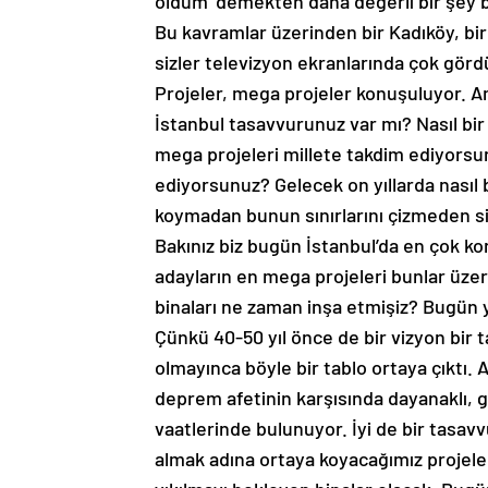
oldum’ demekten daha değerli bir şey 
Bu kavramlar üzerinden bir Kadıköy, b
sizler televizyon ekranlarında çok görd
Projeler, mega projeler konuşuluyor. A
İstanbul tasavvurunuz var mı? Nasıl bir
mega projeleri millete takdim ediyorsu
ediyorsunuz? Gelecek on yıllarda nasıl b
koymadan bunun sınırlarını çizmeden si
Bakınız biz bugün İstanbul’da en çok k
adayların en mega projeleri bunlar üz
binaları ne zaman inşa etmişiz? Bugün y
Çünkü 40-50 yıl önce de bir vizyon bir 
olmayınca böyle bir tablo ortaya çıktı. 
deprem afetinin karşısında dayanaklı, 
vaatlerinde bulunuyor. İyi de bir tas
almak adına ortaya koyacağımız projeler