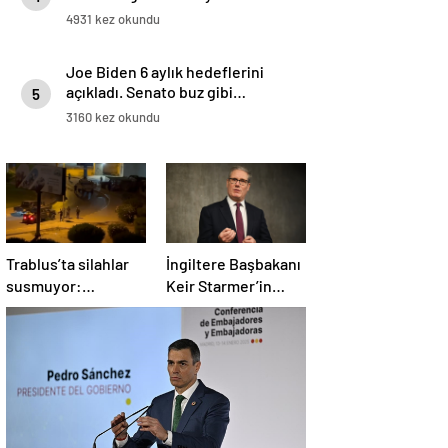
4931 kez okundu
Joe Biden 6 aylık hedeflerini
açıkladı. Senato buz gibi…
5
3160 kez okundu
Trablus’ta silahlar
İngiltere Başbakanı
susmuyor:
Keir Starmer’in
Çatışmalar
evinde yangın çıktı
tırmanırken şehir
alarmda