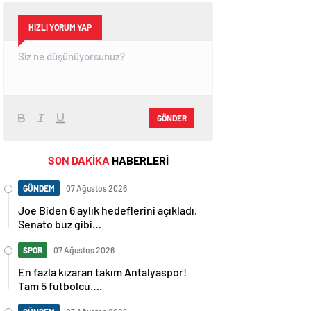
HIZLI YORUM YAP
GÖNDER
SON DAKİKA
HABERLERİ
GÜNDEM
07 Ağustos 2026
Joe Biden 6 aylık hedeflerini açıkladı.
Senato buz gibi…
SPOR
07 Ağustos 2026
En fazla kızaran takım Antalyaspor!
Tam 5 futbolcu….