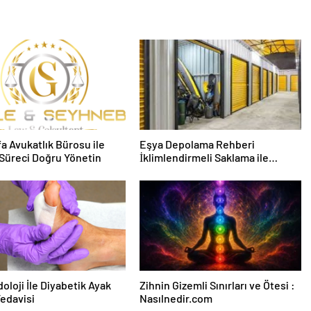
fa Avukatlık Bürosu ile
Eşya Depolama Rehberi
Süreci Doğru Yönetin
İklimlendirmeli Saklama ile
Güvenli Kullanım
oloji İle Diyabetik Ayak
Zihnin Gizemli Sınırları ve Ötesi :
Tedavisi
Nasılnedir.com