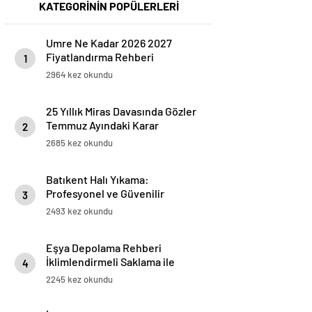
KATEGORİNİN POPÜLERLERİ
Umre Ne Kadar 2026 2027
Fiyatlandırma Rehberi
1
2964 kez okundu
25 Yıllık Miras Davasında Gözler
Temmuz Ayındaki Karar
2
Duruşmasına Çevrildi
2685 kez okundu
Batıkent Halı Yıkama:
Profesyonel ve Güvenilir
3
Hizmetler
2493 kez okundu
Eşya Depolama Rehberi
İklimlendirmeli Saklama ile
4
Güvenli Kullanım
2245 kez okundu