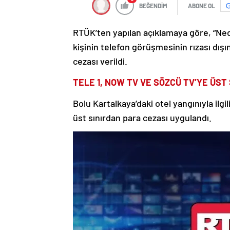
BEĞENDİM
ABONE OL
RTÜK’ten yapılan açıklamaya göre, “Ned
kişinin telefon görüşmesinin rızası dış
cezası verildi.
TELE 1, NOW TV VE SÖZCÜ TV’YE ÜST
Bolu Kartalkaya’daki otel yangınıyla ilg
üst sınırdan para cezası uygulandı.