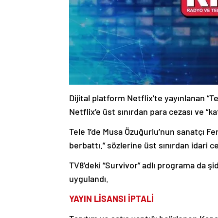
Dijital platform Netflix’te yayınlanan 
Netflix’e üst sınırdan para cezası ve “
Tele 1’de Musa Özuğurlu’nun sanatçı Fer
berbattı.” sözlerine üst sınırdan idari ce
TV8’deki “Survivor” adlı programa da şid
uygulandı.
YAYIN LİSANSI İPTALİ