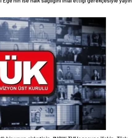
 Ege’nin ise halk sağlığını ihlal ettiği gerekçesiyle yayın