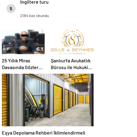
İngiltere turu
5
2184 kez okundu
25 Yıllık Miras
Şanlıurfa Avukatlık
Davasında Gözler
Bürosu ile Hukuki
Temmuz Ayındaki
Süreci Doğru
Karar Duruşmasına
Yönetin
Çevrildi
Eşya Depolama Rehberi İklimlendirmeli