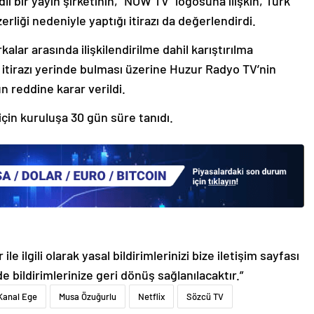
ı bir yayın şirketinin, “NOW TV” logosuna ilişkin, Türk
iği nedeniyle yaptığı itirazı da değerlendirdi.
ar arasında ilişkilendirilme dahil karıştırılma
 itirazı yerinde bulması üzerine Huzur Radyo TV’nin
 reddine karar verildi.
çin kuruluşa 30 gün süre tanıdı.
le ilgili olarak yasal bildirimlerinizi bize iletişim sayfası
de bildirimlerinize geri dönüş sağlanılacaktır.”
Kanal Ege
Musa Özuğurlu
Netflix
Sözcü TV