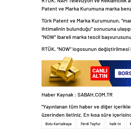
RTÜK, NAM Televizyon ve Reklamcılık adl
Patent ve Marka Kurumuna marka benzerl
Türk Patent ve Marka Kurumunun, “markal
ihtimalinin bulunduğu” sonucuna ulaşıp
“NOW” ibareli marka tescil başvurusunun
RTÜK, “NOW” logosunun değiştirilmesi i
Haber Kaynak : SABAH.COM.TR
“Yayınlanan tüm haber ve diğer içerikler i
üzerinden iletiniz. En kısa süre içerisin
Bolu Kartalkaya
Ferdi Tayfur
halk tv