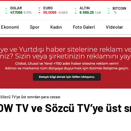
DOLAR
EURO
ALTIN
BITCOIN
47,7096
55,0099
6.589,25
%
0.17%
-0.02%
1,49
Ekonomi
Spor
Kadın
Foto Galeri
Videolar
Sözcü TV’ye üst sınırdan para cezası
OW TV ve Sözcü TV’ye üst s