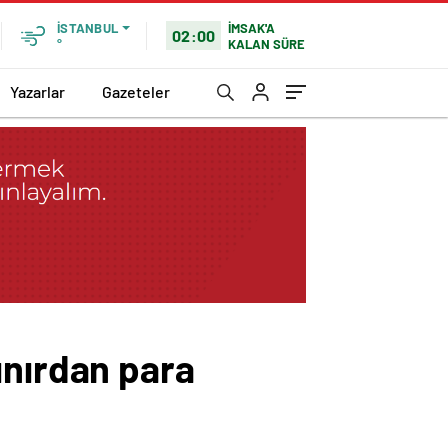
İMSAK'A
İSTANBUL
02:00
KALAN SÜRE
°
Yazarlar
Gazeteler
ınırdan para