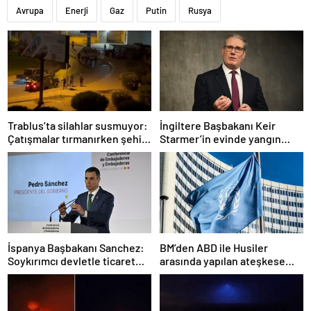
Avrupa
Enerji
Gaz
Putin
Rusya
Trablus’ta silahlar susmuyor:
İngiltere Başbakanı Keir
Çatışmalar tırmanırken şehir
Starmer’in evinde yangın
alarmda
çıktı
İspanya Başbakanı Sanchez:
BM’den ABD ile Husiler
Soykırımcı devletle ticaret
arasında yapılan ateşkese
yapmayız
ilişkin değerlendirme