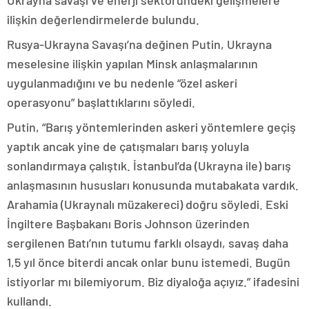
Ukrayna savaşı ve enerji sektöründeki gelişmelere
ilişkin değerlendirmelerde bulundu.
Rusya-Ukrayna Savaşı’na değinen Putin, Ukrayna
meselesine ilişkin yapılan Minsk anlaşmalarının
uygulanmadığını ve bu nedenle “özel askeri
operasyonu” başlattıklarını söyledi.
Putin, “Barış yöntemlerinden askeri yöntemlere geçiş
yaptık ancak yine de çatışmaları barış yoluyla
sonlandırmaya çalıştık. İstanbul’da (Ukrayna ile) barış
anlaşmasının hususları konusunda mutabakata vardık.
Arahamia (Ukraynalı müzakereci) doğru söyledi. Eski
İngiltere Başbakanı Boris Johnson üzerinden
sergilenen Batı’nın tutumu farklı olsaydı, savaş daha
1,5 yıl önce biterdi ancak onlar bunu istemedi. Bugün
istiyorlar mı bilemiyorum. Biz diyaloğa açıyız.” ifadesini
kullandı.