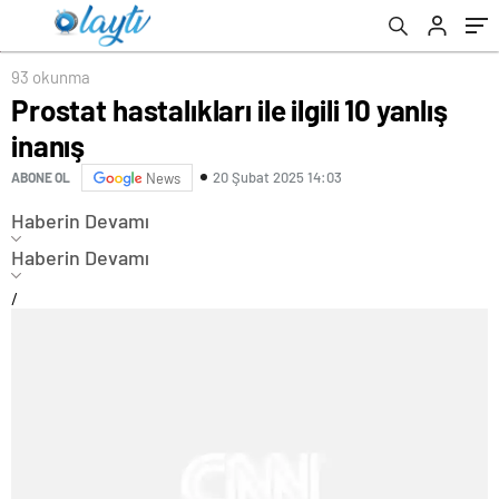
93 okunma
Prostat hastalıkları ile ilgili 10 yanlış
inanış
20 Şubat 2025 14:03
ABONE OL
News
Haberin Devamı
Haberin Devamı
/