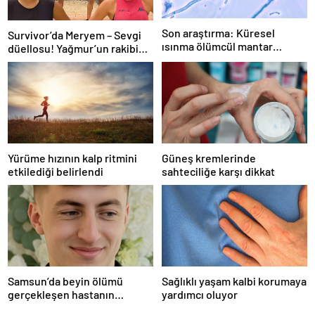
Son araştırma: Küresel
Survivor’da Meryem – Sevgi
ısınma ölümcül mantar
düellosu! Yağmur’un rakibi
hastalığını yayabilir
belli oldu
Yürüme hızının kalp ritmini
Güneş kremlerinde
etkilediği belirlendi
sahteciliğe karşı dikkat
Samsun’da beyin ölümü
Sağlıklı yaşam kalbi korumaya
gerçekleşen hastanın
yardımcı oluyor
organları bağışlandı