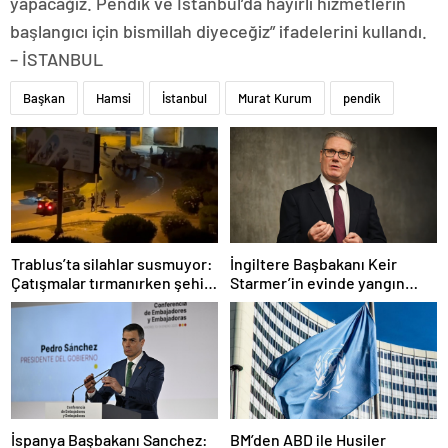
yapacağız. Pendik ve İstanbul’da hayırlı hizmetlerin
başlangıcı için bismillah diyeceğiz” ifadelerini kullandı.
– İSTANBUL
Başkan
Hamsi
İstanbul
Murat Kurum
pendik
Trablus’ta silahlar susmuyor:
İngiltere Başbakanı Keir
Çatışmalar tırmanırken şehir
Starmer’in evinde yangın
alarmda
çıktı
İspanya Başbakanı Sanchez:
BM’den ABD ile Husiler