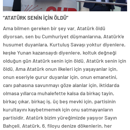
“ATATÜRK SENİN İÇİN ÖLDÜ”
Ama bilmen gereken bir şey var. Atatürk öldü
diyorsan, sen bu Cumhuriyet düşmanlarına, Atatürk’e
husumet duyanlara, Kurtuluş Savaşı yoktur diyenlere,
keşke Yunan kazansaydı diyenlere, koltuk değneği
olduğun gün Atatürk senin için öldü. Atatürk senin için
öldü. Ama Atatürk onun ilkeleri için yaşayanlar için,
onun eseriyle gurur duyanlar için, onun emanetini,
canı pahasına savunmayı göze alanlar için, iktidarda
olmasa yıllarca muhalefette kalsa da birkaç tayin,
birkaç çıkar, birkaç iş, üç beş mevki için, partisinin
kurultayını kaybetmemek için onu satmayanların
partisidir. Atatürk bizim yüreğimizde yaşıyor Sayın
Bahçeli. Atatürk, 6. filoyu denize dökenlerin, her