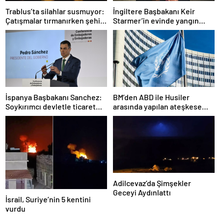
Trablus’ta silahlar susmuyor:
İngiltere Başbakanı Keir
Çatışmalar tırmanırken şehir
Starmer’in evinde yangın
alarmda
çıktı
İspanya Başbakanı Sanchez:
BM’den ABD ile Husiler
Soykırımcı devletle ticaret
arasında yapılan ateşkese
yapmayız
ilişkin değerlendirme
Adilcevaz’da Şimşekler
Geceyi Aydınlattı
İsrail, Suriye’nin 5 kentini
vurdu