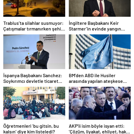
Trablus’ta silahlar susmuyor:
İngiltere Başbakanı Keir
Çatışmalar tırmanırken şehir
Starmer’in evinde yangın
alarmda
çıktı
İspanya Başbakanı Sanchez:
BM’den ABD ile Husiler
Soykırımcı devletle ticaret
arasında yapılan ateşkese
yapmayız
ilişkin değerlendirme
Öğretmenleri ‘bu gitsin, bu
AKP’li isim böyle isyan etti:
kalsın’ diye kim listeledi?
‘Çözüm, liyakat, ehliyet, hak,