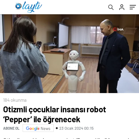
184 okunma
Otizmli çocuklar insansı robot
‘Pepper’ ile öğrenecek
23 Ocak 2024 00:15
ABONE OL
News