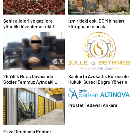
Şehit aileleri ve gazilere
İzmir’deki eski DGM binaları
yönelik düzenleme teklifi
kütüphane olacak
Meclis’te kabul edildi
25 Yıllık Miras Davasında
Şanlıurfa Avukatlık Bürosu ile
Gözler Temmuz Ayındaki
Hukuki Süreci Doğru Yönetin
Karar Duruşmasına Çevrildi
Prostat Tedavisi Ankara
Eşya Depolama Rehberi