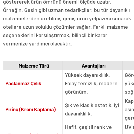
göstererek ürün ömrünü önemli ölçüde uzatır.
Örneğin, Gesin gibi uzman tedarikçiler, bu tür dayanıklı
malzemelerden üretilmiş geniş ürün yelpazesi sunarak
otellere uzun soluklu çözümler sağlar. Farklı malzeme
seçeneklerini karşılaştırmak, bilinçli bir karar
vermenize yardımcı olacaktır.
Malzeme Türü
Avantajları
Yüksek dayanıklılık,
Gör
kolay temizlik, modern
yüks
Paslanmaz Çelik
görünüm.
soğ
Kap
Şık ve klasik estetik, iyi
aşın
Pirinç (Krom Kaplama)
dayanıklılık.
gere
Hafif, çeşitli renk ve
UV 