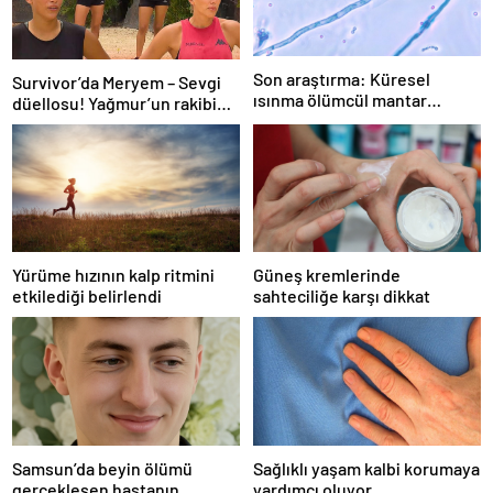
Son araştırma: Küresel
Survivor’da Meryem – Sevgi
ısınma ölümcül mantar
düellosu! Yağmur’un rakibi
hastalığını yayabilir
belli oldu
Yürüme hızının kalp ritmini
Güneş kremlerinde
etkilediği belirlendi
sahteciliğe karşı dikkat
Samsun’da beyin ölümü
Sağlıklı yaşam kalbi korumaya
gerçekleşen hastanın
yardımcı oluyor