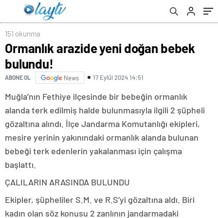
151 okunma
Ormanlık arazide yeni doğan bebek
bulundu!
17 Eylül 2024 14:51
ABONE OL
News
Muğla’nın Fethiye ilçesinde bir bebeğin ormanlık
alanda terk edilmiş halde bulunmasıyla ilgili 2 şüpheli
gözaltına alındı. İlçe Jandarma Komutanlığı ekipleri,
mesire yerinin yakınındaki ormanlık alanda bulunan
bebeği terk edenlerin yakalanması için çalışma
başlattı.
ÇALILARIN ARASINDA BULUNDU
Ekipler, şüpheliler S.M. ve R.S’yi gözaltına aldı. Biri
kadın olan söz konusu 2 zanlının jandarmadaki