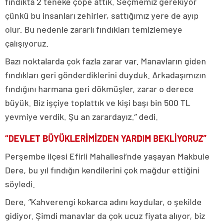
fındıkta 2 teneke çöpe attık. Seçmemiz gerekiyor
çünkü bu insanları zehirler, sattığımız yere de ayıp
olur. Bu nedenle zararlı fındıkları temizlemeye
çalışıyoruz.
Bazı noktalarda çok fazla zarar var. Manavların giden
fındıkları geri gönderdiklerini duyduk. Arkadaşımızın
fındığını harmana geri dökmüşler, zarar o derece
büyük. Biz işçiye toplattık ve kişi başı bin 500 TL
yevmiye verdik. Şu an zarardayız.” dedi.
“DEVLET BÜYÜKLERİMİZDEN YARDIM BEKLİYORUZ”
Perşembe ilçesi Efirli Mahallesi’nde yaşayan Makbule
Dere, bu yıl fındığın kendilerini çok mağdur ettiğini
söyledi.
Dere, “Kahverengi kokarca adını koydular, o şekilde
gidiyor. Şimdi manavlar da çok ucuz fiyata alıyor, biz