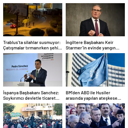
Trablus’ta silahlar susmuyor:
İngiltere Başbakanı Keir
Çatışmalar tırmanırken şehir
Starmer’in evinde yangın
alarmda
çıktı
İspanya Başbakanı Sanchez:
BM’den ABD ile Husiler
Soykırımcı devletle ticaret
arasında yapılan ateşkese
yapmayız
ilişkin değerlendirme