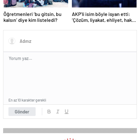
Öğretmenleri ‘bu gitsin, bu
AKP’li isim böyle isyan etti:
kalsın’ diye kim listeledi?
‘Çözüm, liyakat, ehliyet, hak,
adalet’
En az 10 karakter gerekli
Gönder