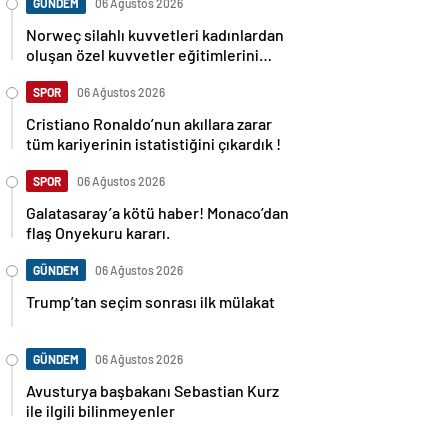
GÜNDEM
06 Ağustos 2026
Norweç silahlı kuvvetleri kadınlardan
oluşan özel kuvvetler eğitimlerini
başlattı.
SPOR
06 Ağustos 2026
Cristiano Ronaldo’nun akıllara zarar
tüm kariyerinin istatistiğini çıkardık !
SPOR
06 Ağustos 2026
Galatasaray’a kötü haber! Monaco’dan
flaş Onyekuru kararı.
GÜNDEM
06 Ağustos 2026
Trump’tan seçim sonrası ilk mülakat
GÜNDEM
06 Ağustos 2026
Avusturya başbakanı Sebastian Kurz
ile ilgili bilinmeyenler