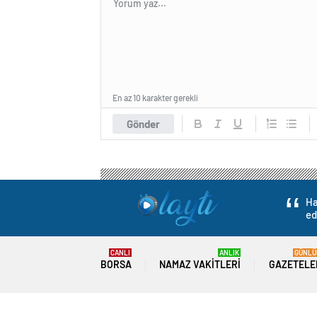
En az 10 karakter gerekli
Gönder
Ha
ed
CANLI
ANLIK
GÜNLÜ
BORSA
NAMAZ VAKITLERI
GAZETELE