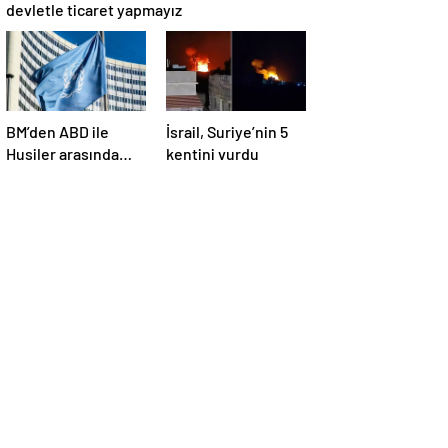
devletle ticaret yapmayız
BM’den ABD ile
İsrail, Suriye’nin 5
Husiler arasında
kentini vurdu
yapılan ateşkese
ilişkin
değerlendirme