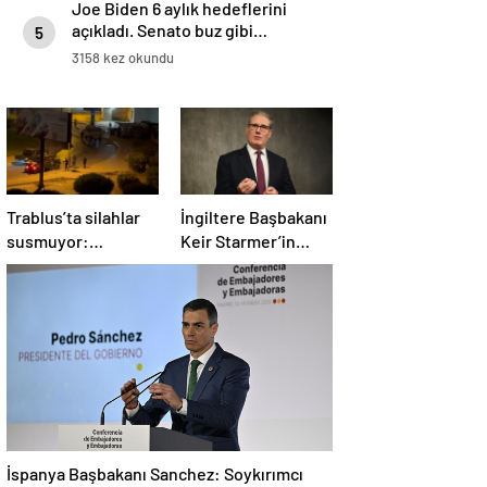
Joe Biden 6 aylık hedeflerini
açıkladı. Senato buz gibi…
5
3158 kez okundu
Trablus’ta silahlar
İngiltere Başbakanı
susmuyor:
Keir Starmer’in
Çatışmalar
evinde yangın çıktı
tırmanırken şehir
alarmda
İspanya Başbakanı Sanchez: Soykırımcı