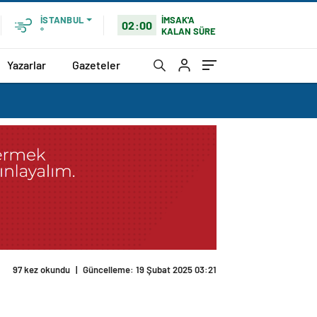
İMSAK'A
İSTANBUL
02:00
KALAN SÜRE
°
Yazarlar
Gazeteler
97 kez okundu
|
Güncelleme: 19 Şubat 2025 03:21