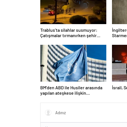
Trablus’ta silahlar susmuyor:
İngilte
Çatışmalar tırmanırken şehir
Starmer
alarmda
BM’den ABD ile Husiler arasında
İsrail, 
yapılan ateşkese ilişkin
değerlendirme