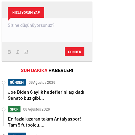
HIZLI YORUM YAP
GÖNDER
SON DAKİKA
HABERLERİ
GÜNDEM
06 Ağustos 2026
Joe Biden 6 aylık hedeflerini açıkladı.
Senato buz gibi…
SPOR
06 Ağustos 2026
En fazla kızaran takım Antalyaspor!
Tam 5 futbolcu….