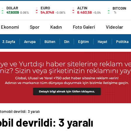
DOLAR
EURO
ALTIN
BITCOIN
47,6009
54,9748
6.493,58
%
0.06%
-0.08%
-0,04
Ekonomi
Spor
Kadın
Foto Galeri
Videolar
3.Sayfa
Avrupa
Bülten
Din
Eğitim
Hayat
Politika
tomobil devrildi: 3 yaralı
l devrildi: 3 yaralı