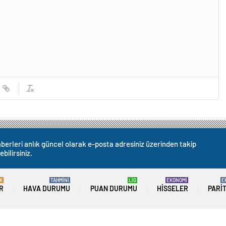
berleri anlık güncel olarak e-posta adresiniz üzerinden takip
ebilirsiniz.
K
TAHMİNİ
LİG
EKONOMİ
E
R
HAVA DURUMU
PUAN DURUMU
HISSELER
PARI