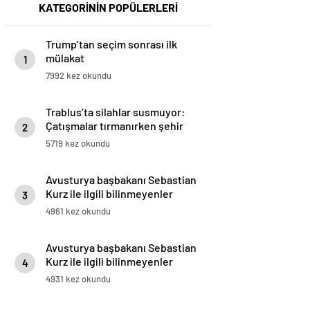
KATEGORİNİN POPÜLERLERİ
Trump’tan seçim sonrası ilk
mülakat
1
7992 kez okundu
Trablus’ta silahlar susmuyor:
Çatışmalar tırmanırken şehir
2
alarmda
5719 kez okundu
Avusturya başbakanı Sebastian
Kurz ile ilgili bilinmeyenler
3
4961 kez okundu
Avusturya başbakanı Sebastian
Kurz ile ilgili bilinmeyenler
4
4931 kez okundu