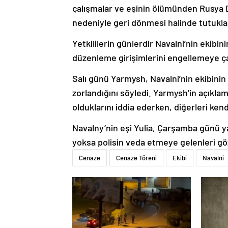
çalışmalar ve eşinin ölümünden Rusya D
nedeniyle geri dönmesi halinde tutuklan
Yetkililerin günlerdir Navalni’nin ekibini
düzenleme girişimlerini engellemeye çalış
Salı günü Yarmysh, Navalni’nin ekibini
zorlandığını söyledi. Yarmysh’in açıkla
olduklarını iddia ederken, diğerleri ken
Navalny’nin eşi Yulia, Çarşamba günü y
yoksa polisin veda etmeye gelenleri göz
Cenaze
Cenaze Töreni
Ekibi
Navalni