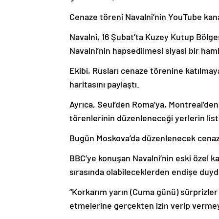
Cenaze töreni Navalni’nin YouTube kana
Navalni, 16 Şubat’ta Kuzey Kutup Bölges
Navalni’nin hapsedilmesi siyasi bir ham
Ekibi, Rusları cenaze törenine katılma
haritasını paylaştı.
Ayrıca, Seul’den Roma’ya, Montreal’den
törenlerinin düzenleneceği yerlerin liste
Bugün Moskova’da düzenlenecek cenaze t
BBC’ye konuşan Navalni’nin eski özel k
sırasında olabileceklerden endişe duy
“Korkarım yarın (Cuma günü) sürprizler 
etmelerine gerçekten izin verip vermey