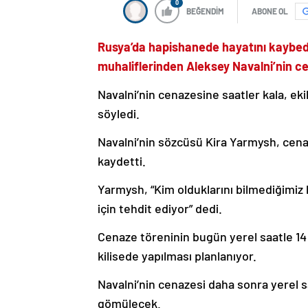
0
BEĞENDİM
ABONE OL
Rusya’da hapishanede hayatını kaybede
muhaliflerinden Aleksey Navalni’nin 
Navalni’nin cenazesine saatler kala, eki
söyledi.
Navalni’nin sözcüsü Kira Yarmysh, cena
kaydetti.
Yarmysh, “Kim olduklarını bilmediğimiz 
için tehdit ediyor” dedi.
Cenaze töreninin bugün yerel saatle 14
kilisede yapılması planlanıyor.
Navalni’nin cenazesi daha sonra yerel s
gömülecek.