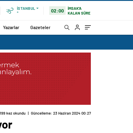
İMSAK'A
İSTANBUL
02:00
KALAN SÜRE
°
Yazarlar
Gazeteler
199 kez okundu
|
Güncelleme: 23 Haziran 2024 00:27
yor