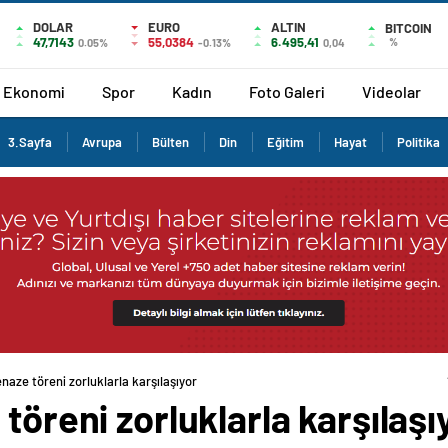
DOLAR
EURO
ALTIN
BITCOIN
47,7143
55,0384
6.495,41
%
0.05%
-0.13%
0,04
Ekonomi
Spor
Kadın
Foto Galeri
Videolar
3.Sayfa
Avrupa
Bülten
Din
Eğitim
Hayat
Politika
enaze töreni zorluklarla karşılaşıyor
töreni zorluklarla karşılaşı