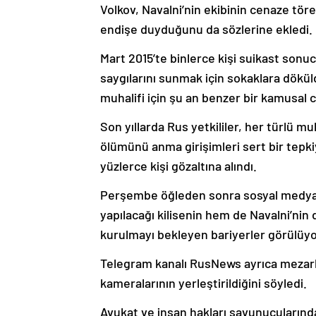
Volkov, Navalni’nin ekibinin cenaze tör
endişe duyduğunu da sözlerine ekledi.
Mart 2015’te binlerce kişi suikast sonu
saygılarını sunmak için sokaklara dökül
muhalifi için şu an benzer bir kamusal c
Son yıllarda Rus yetkililer, her türlü mu
ölümünü anma girişimleri sert bir tepkiyle
yüzlerce kişi gözaltına alındı.
Perşembe öğleden sonra sosyal medyad
yapılacağı kilisenin hem de Navalni’nin
kurulmayı bekleyen bariyerler görülüy
Telegram kanalı RusNews ayrıca mezarl
kameralarının yerleştirildiğini söyledi.
Avukat ve insan hakları savunucularınd