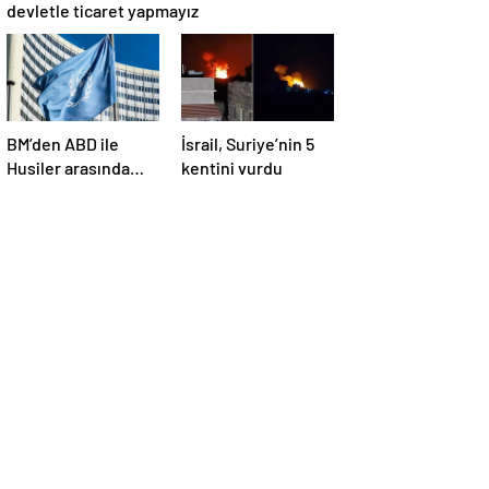
devletle ticaret yapmayız
BM’den ABD ile
İsrail, Suriye’nin 5
Husiler arasında
kentini vurdu
yapılan ateşkese
ilişkin
değerlendirme