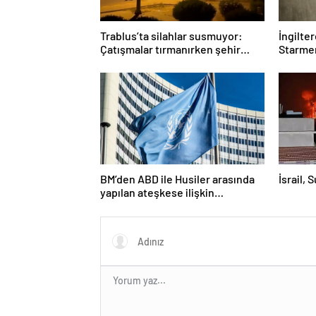
Trablus’ta silahlar susmuyor:
İngilte
Çatışmalar tırmanırken şehir
Starmer
alarmda
BM’den ABD ile Husiler arasında
İsrail, 
yapılan ateşkese ilişkin
değerlendirme