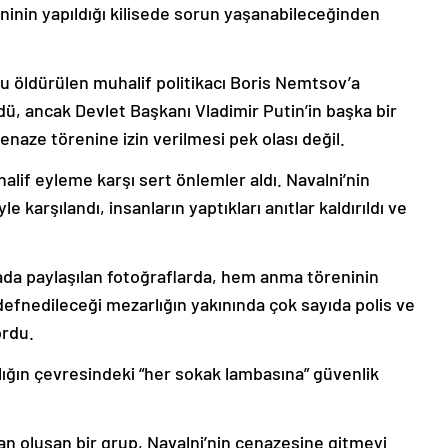
eninin yapıldığı kilisede sorun yaşanabileceğinden
cu öldürülen muhalif politikacı Boris Nemtsov’a
dü, ancak Devlet Başkanı Vladimir Putin’in başka bir
enaze törenine izin verilmesi pek olası değil.
halif eyleme karşı sert önlemler aldı. Navalni’nin
 karşılandı, insanların yaptıkları anıtlar kaldırıldı ve
a paylaşılan fotoğraflarda, hem anma töreninin
 defnedileceği mezarlığın yakınında çok sayıda polis ve
ordu.
ığın çevresindeki “her sokak lambasına” güvenlik
an oluşan bir grup, Navalni’nin cenazesine gitmeyi