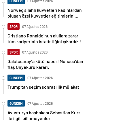
GÜNDEM
07 Ağustos 2026
Norweç silahlı kuvvetleri kadınlardan
oluşan özel kuvvetler eğitimlerini
başlattı.
SPOR
07 Ağustos 2026
Cristiano Ronaldo’nun akıllara zarar
tüm kariyerinin istatistiğini çıkardık !
SPOR
07 Ağustos 2026
Galatasaray’a kötü haber! Monaco’dan
flaş Onyekuru kararı.
GÜNDEM
07 Ağustos 2026
Trump’tan seçim sonrası ilk mülakat
GÜNDEM
07 Ağustos 2026
Avusturya başbakanı Sebastian Kurz
ile ilgili bilinmeyenler