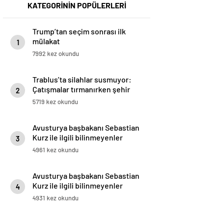
KATEGORİNİN POPÜLERLERİ
Trump’tan seçim sonrası ilk
mülakat
1
7992 kez okundu
Trablus’ta silahlar susmuyor:
Çatışmalar tırmanırken şehir
2
alarmda
5719 kez okundu
Avusturya başbakanı Sebastian
Kurz ile ilgili bilinmeyenler
3
4961 kez okundu
Avusturya başbakanı Sebastian
Kurz ile ilgili bilinmeyenler
4
4931 kez okundu