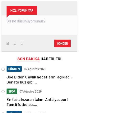
HIZLI YORUM YAP
GÖNDER
SON DAKİKA
HABERLERİ
GÜNDEM
07 Ağustos 2026
Joe Biden 6 aylık hedeflerini açıkladı.
Senato buz gibi…
SPOR
07 Ağustos 2026
En fazla kızaran takım Antalyaspor!
Tam 5 futbolcu….