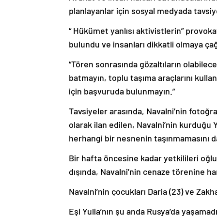
planlayanlar için sosyal medyada tavsi
“ Hükümet yanlısı aktivistlerin” provok
bulundu ve insanları dikkatli olmaya çağ
“Tören sonrasında gözaltıların olabilec
batmayın, toplu taşıma araçlarını kulla
için başvuruda bulunmayın.”
Tavsiyeler arasında, Navalni’nin fotoğraf
olarak ilan edilen, Navalni’nin kurduğu
herhangi bir nesnenin taşınmamasını da
Bir hafta öncesine kadar yetkilileri oğ
dışında, Navalni’nin cenaze törenine hang
Navalni’nin çocukları Daria (23) ve Zakha
Eşi Yulia’nın şu anda Rusya’da yaşamadığ