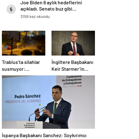
Joe Biden 6 aylık hedeflerini
açıkladı. Senato buz gibi…
5
3159 kez okundu
Trablus’ta silahlar
İngiltere Başbakanı
susmuyor:
Keir Starmer’in
Çatışmalar
evinde yangın çıktı
tırmanırken şehir
alarmda
İspanya Başbakanı Sanchez: Soykırımcı