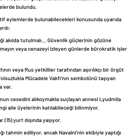
yelerde bulundu.
atif eylemlerde bulunabilecekleri konusunda uyarıda
ırdı:
eği akılda tutulmalı… Güvenlik güçlerinin gözüne
nmayın veya cenazeyi izleyen günlerde bürokratik işler
ının veya Rus yetkililer tarafından aşırılıkçı bir örgüt
 Yolsuzlukla Mücadele Vakfı’nın sembolünü taşıyan
 var.
lunun cesedini alıkoymakla suçlayan annesi Lyudmila
i aile üyelerinin katılabileceği bilinmiyor.
r (15) yurt dışında yaşıyor.
ı tahmin ediliyor, ancak Navalni’nin ekibiyle yaptığı