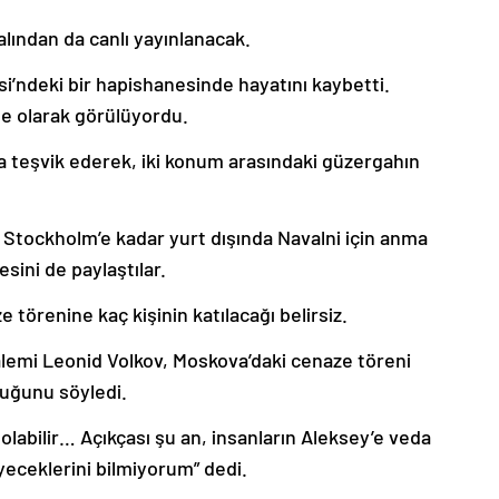
lından da canlı yayınlanacak.
i’ndeki bir hapishanesinde hayatını kaybetti.
le olarak görülüyordu.
ya teşvik ederek, iki konum arasındaki güzergahın
 Stockholm’e kadar yurt dışında Navalni için anma
sini de paylaştılar.
örenine kaç kişinin katılacağı belirsiz.
alemi Leonid Volkov, Moskova’daki cenaze töreni
duğunu söyledi.
olabilir… Açıkçası şu an, insanların Aleksey’e veda
eceklerini bilmiyorum” dedi.