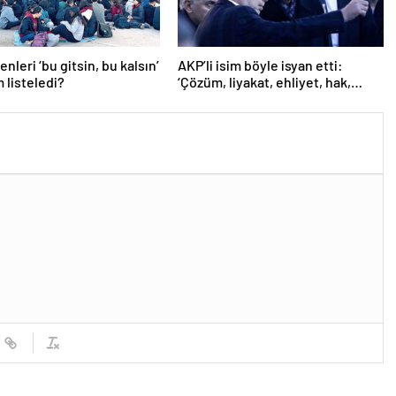
nleri ‘bu gitsin, bu kalsın’
AKP’li isim böyle isyan etti:
m listeledi?
‘Çözüm, liyakat, ehliyet, hak,
adalet’