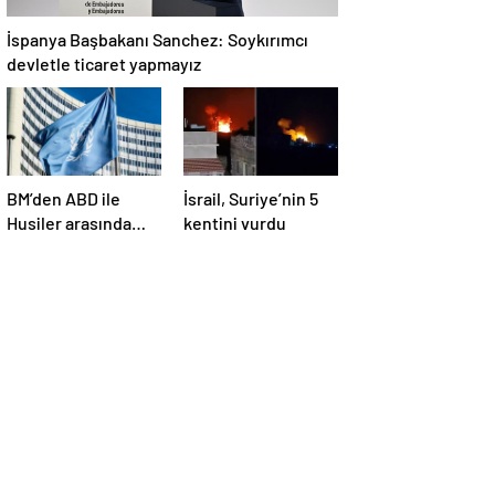
İspanya Başbakanı Sanchez: Soykırımcı
devletle ticaret yapmayız
BM’den ABD ile
İsrail, Suriye’nin 5
Husiler arasında
kentini vurdu
yapılan ateşkese
ilişkin
değerlendirme