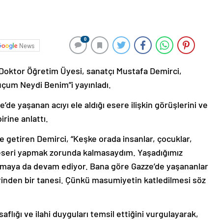
0
News
i Doktor Öğretim Üyesi, sanatçı Mustafa Demirci,
Suçum Neydi Benim”i yayınladı.
’de yaşanan acıyı ele aldığı esere ilişkin görüşlerini ve
rine anlattı.
le getiren Demirci, “Keşke orada insanlar, çocuklar,
 eseri yapmak zorunda kalmasaydım. Yaşadığımız
olmaya da devam ediyor. Bana göre Gazze’de yaşananlar
erinden bir tanesi. Çünkü masumiyetin katledilmesi söz
flığı ve ilahi duyguları temsil ettiğini vurgulayarak,