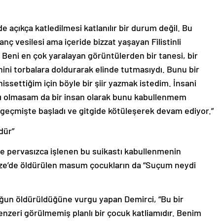
açıkça katledilmesi katlanılır bir durum değil. Bu
anç vesilesi ama içeride bizzat yaşayan Filistinli
ı. Beni en çok yaralayan görüntülerden bir tanesi, bir
ni torbalara doldurarak elinde tutmasıydı. Bunu bir
hissettiğim için böyle bir şiir yazmak istedim. İnsani
tçı olmasam da bir insan olarak bunu kabullenmem
geçmişte başladı ve gitgide kötüleşerek devam ediyor.”
dür”
ve pervasızca işlenen bu suikastı kabullenmenin
zze’de öldürülen masum çocukların da “Suçum neydi
uğun öldürüldüğüne vurgu yapan Demirci, “Bu bir
enzeri görülmemiş planlı bir çocuk katliamıdır. Benim