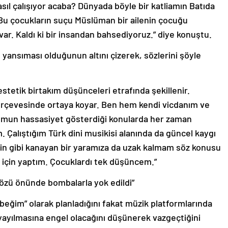
nasıl çalışıyor acaba? Dünyada böyle bir katliamın Batıda
Bu çocukların suçu Müslüman bir ailenin çocuğu
var. Kaldı ki bir insandan bahsediyoruz.” diye konuştu.
yansıması olduğunun altını çizerek, sözlerini şöyle
estetik birtakım düşünceleri etrafında şekillenir.
çerçevesinde ortaya koyar. Ben hem kendi vicdanım ve
mun hassasiyet gösterdiği konularda her zaman
 Çalıştığım Türk dini musikisi alanında da güncel kaygı
tin gibi kanayan bir yaramıza da uzak kalmam söz konusu
 için yaptım. Çocuklardı tek düşüncem.”
özü önünde bombalarla yok edildi”
ebeğim” olarak planladığını fakat müzik platformlarında
yayılmasına engel olacağını düşünerek vazgeçtiğini