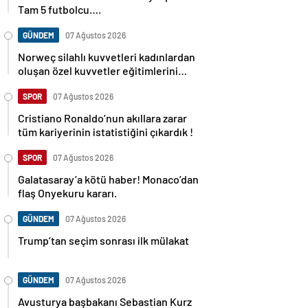
Tam 5 futbolcu….
GÜNDEM
07 Ağustos 2026
Norweç silahlı kuvvetleri kadınlardan
oluşan özel kuvvetler eğitimlerini
başlattı.
SPOR
07 Ağustos 2026
Cristiano Ronaldo’nun akıllara zarar
tüm kariyerinin istatistiğini çıkardık !
SPOR
07 Ağustos 2026
Galatasaray’a kötü haber! Monaco’dan
flaş Onyekuru kararı.
GÜNDEM
07 Ağustos 2026
Trump’tan seçim sonrası ilk mülakat
GÜNDEM
07 Ağustos 2026
Avusturya başbakanı Sebastian Kurz