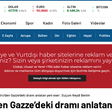
DOLAR
EURO
ALTIN
BITCOIN
47,7115
55,0680
6.495,34
%
0.04%
-0.13%
0,04
Ekonomi
Spor
Kadın
Foto Galeri
Videolar
3.Sayfa
Avrupa
Bülten
Din
Eğitim
Hayat
Politika
rci’den Gazze’deki dramı anlatan yeni eser: Suçum Neydi Benim
en Gazze’deki dramı anlata