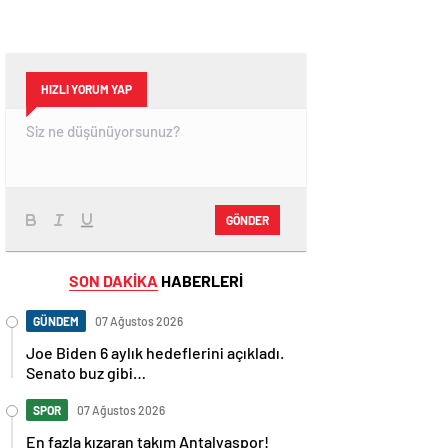
HIZLI YORUM YAP
GÖNDER
SON DAKİKA
HABERLERİ
GÜNDEM
07 Ağustos 2026
Joe Biden 6 aylık hedeflerini açıkladı.
Senato buz gibi…
SPOR
07 Ağustos 2026
En fazla kızaran takım Antalyaspor!