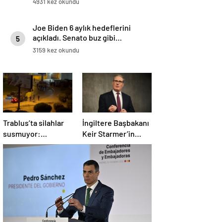
4931 kez okundu
Joe Biden 6 aylık hedeflerini
açıkladı. Senato buz gibi…
5
3159 kez okundu
Trablus’ta silahlar
İngiltere Başbakanı
susmuyor:
Keir Starmer’in
Çatışmalar
evinde yangın çıktı
tırmanırken şehir
alarmda