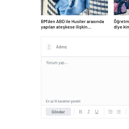
BM’den ABD ile Husiler arasında
Öğretme
yapılan ateşkese ilişkin
diye ki
değerlendirme
En az 10 karakter gerekli
Gönder