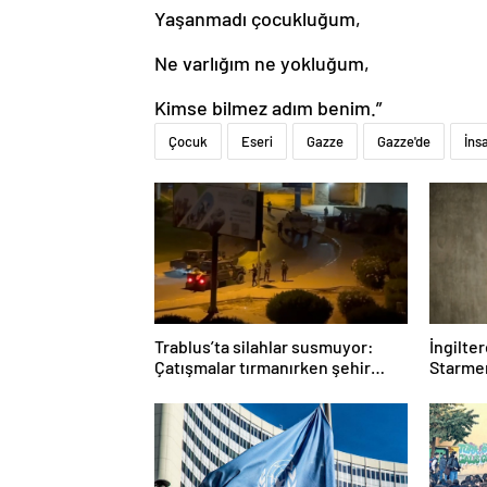
Yaşanmadı çocukluğum,
Ne varlığım ne yokluğum,
Kimse bilmez adım benim.”
Çocuk
Eseri
Gazze
Gazze'de
İns
Trablus’ta silahlar susmuyor:
İngilte
Çatışmalar tırmanırken şehir
Starmer
alarmda