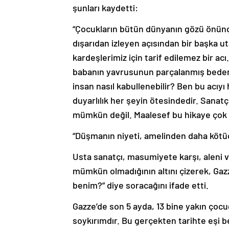
şunları kaydetti:
“Çocukların bütün dünyanın gözü önünde 
dışarıdan izleyen açısından bir başka ut
kardeşlerimiz için tarif edilemez bir ac
babanın yavrusunun parçalanmış bedeni
insan nasıl kabullenebilir? Ben bu acıyı 
duyarlılık her şeyin ötesindedir. Sana
mümkün değil. Maalesef bu hikaye çok 
“Düşmanın niyeti, amelinden daha kötü
Usta sanatçı, masumiyete karşı, aleni 
mümkün olmadığının altını çizerek, Ga
benim?” diye soracağını ifade etti.
Gazze’de son 5 ayda, 13 bine yakın çoc
soykırımdır. Bu gerçekten tarihte eşi b