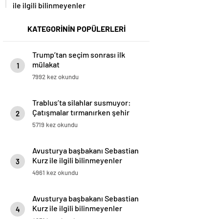
ile ilgili bilinmeyenler
KATEGORİNİN POPÜLERLERİ
Trump’tan seçim sonrası ilk
mülakat
1
7992 kez okundu
Trablus’ta silahlar susmuyor:
Çatışmalar tırmanırken şehir
2
alarmda
5719 kez okundu
Avusturya başbakanı Sebastian
Kurz ile ilgili bilinmeyenler
3
4961 kez okundu
Avusturya başbakanı Sebastian
Kurz ile ilgili bilinmeyenler
4