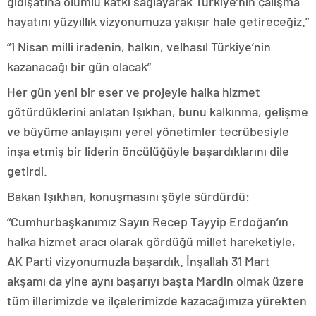
gidişatına olumlu katkı sağlayarak Türkiye’nin çalışma
hayatını yüzyıllık vizyonumuza yakışır hale getireceğiz.”
“1 Nisan milli iradenin, halkın, velhasıl Türkiye’nin
kazanacağı bir gün olacak”
Her gün yeni bir eser ve projeyle halka hizmet
götürdüklerini anlatan Işıkhan, bunu kalkınma, gelişme
ve büyüme anlayışını yerel yönetimler tecrübesiyle
inşa etmiş bir liderin öncülüğüyle başardıklarını dile
getirdi.
Bakan Işıkhan, konuşmasını şöyle sürdürdü:
“Cumhurbaşkanımız Sayın Recep Tayyip Erdoğan’ın
halka hizmet aracı olarak gördüğü millet hareketiyle,
AK Parti vizyonumuzla başardık. İnşallah 31 Mart
akşamı da yine aynı başarıyı başta Mardin olmak üzere
tüm illerimizde ve ilçelerimizde kazacağımıza yürekten