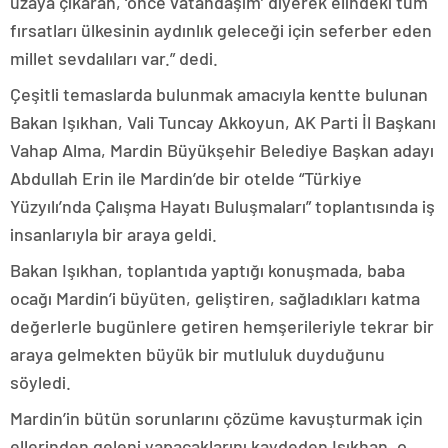
uzaya çıkaran, ‘önce vatandaşım’ diyerek elindeki tüm
fırsatları ülkesinin aydınlık geleceği için seferber eden
millet sevdalıları var.” dedi.
Çeşitli temaslarda bulunmak amacıyla kentte bulunan
Bakan Işıkhan, Vali Tuncay Akkoyun, AK Parti İl Başkanı
Vahap Alma, Mardin Büyükşehir Belediye Başkan adayı
Abdullah Erin ile Mardin’de bir otelde “Türkiye
Yüzyılı’nda Çalışma Hayatı Buluşmaları” toplantısında iş
insanlarıyla bir araya geldi.
Bakan Işıkhan, toplantıda yaptığı konuşmada, baba
ocağı Mardin’i büyüten, geliştiren, sağladıkları katma
değerlerle bugünlere getiren hemşerileriyle tekrar bir
araya gelmekten büyük bir mutluluk duyduğunu
söyledi.
Mardin’in bütün sorunlarını çözüme kavuşturmak için
ellerinden geleni yapacaklarını kaydeden Işıkhan, o