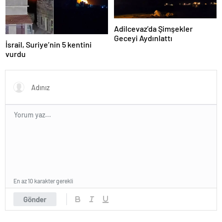
Adilcevaz’da Şimşekler
Geceyi Aydınlattı
İsrail, Suriye’nin 5 kentini
vurdu
En az 10 karakter gerekli
Gönder