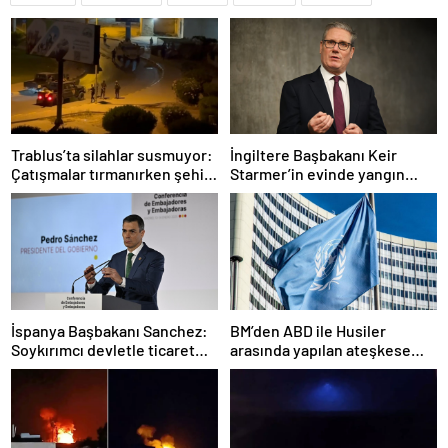
Trablus’ta silahlar susmuyor:
İngiltere Başbakanı Keir
Çatışmalar tırmanırken şehir
Starmer’in evinde yangın
alarmda
çıktı
İspanya Başbakanı Sanchez:
BM’den ABD ile Husiler
Soykırımcı devletle ticaret
arasında yapılan ateşkese
yapmayız
ilişkin değerlendirme