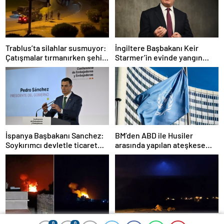
Trablus’ta silahlar susmuyor:
İngiltere Başbakanı Keir
Çatışmalar tırmanırken şehir
Starmer’in evinde yangın
alarmda
çıktı
İspanya Başbakanı Sanchez:
BM’den ABD ile Husiler
Soykırımcı devletle ticaret
arasında yapılan ateşkese
yapmayız
ilişkin değerlendirme
Adilcevaz’da Şimşekler
0
0
0
0