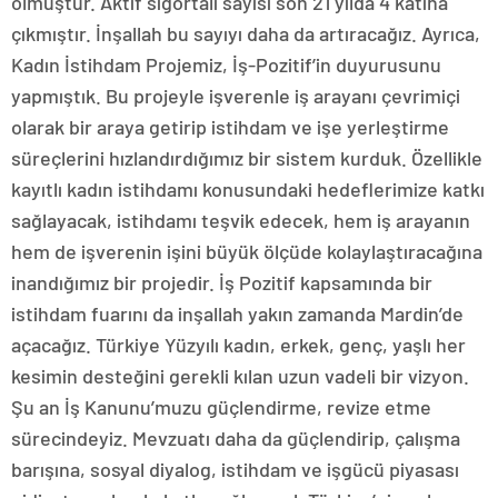
olmuştur. Aktif sigortalı sayısı son 21 yılda 4 katına
çıkmıştır. İnşallah bu sayıyı daha da artıracağız. Ayrıca,
Kadın İstihdam Projemiz, İş-Pozitif’in duyurusunu
yapmıştık. Bu projeyle işverenle iş arayanı çevrimiçi
olarak bir araya getirip istihdam ve işe yerleştirme
süreçlerini hızlandırdığımız bir sistem kurduk. Özellikle
kayıtlı kadın istihdamı konusundaki hedeflerimize katkı
sağlayacak, istihdamı teşvik edecek, hem iş arayanın
hem de işverenin işini büyük ölçüde kolaylaştıracağına
inandığımız bir projedir. İş Pozitif kapsamında bir
istihdam fuarını da inşallah yakın zamanda Mardin’de
açacağız. Türkiye Yüzyılı kadın, erkek, genç, yaşlı her
kesimin desteğini gerekli kılan uzun vadeli bir vizyon.
Şu an İş Kanunu’muzu güçlendirme, revize etme
sürecindeyiz. Mevzuatı daha da güçlendirip, çalışma
barışına, sosyal diyalog, istihdam ve işgücü piyasası