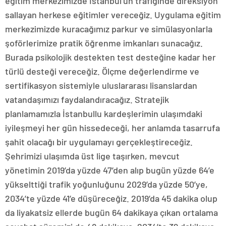
eğitim merkezimizde İstanbul’un trafiğinde direksiyon
sallayan herkese eğitimler vereceğiz. Uygulama eğitim
merkezimizde kuracağımız parkur ve simülasyonlarla
şoförlerimize pratik öğrenme imkanları sunacağız.
Burada psikolojik destekten test desteğine kadar her
türlü desteği vereceğiz. Ölçme değerlendirme ve
sertifikasyon sistemiyle uluslararası lisanslardan
vatandaşımızı faydalandıracağız. Stratejik
planlamamızla İstanbullu kardeşlerimin ulaşımdaki
iyileşmeyi her gün hissedeceği, her anlamda tasarrufa
şahit olacağı bir uygulamayı gerçekleştireceğiz.
Şehrimizi ulaşımda üst lige taşırken, mevcut
yönetimin 2019’da yüzde 47’den alıp bugün yüzde 64’e
yükselttiği trafik yoğunluğunu 2029’da yüzde 50’ye,
2034’te yüzde 41’e düşüreceğiz. 2019’da 45 dakika olup
da liyakatsiz ellerde bugün 64 dakikaya çıkan ortalama