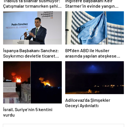
Trablus’ta silahlar susmuyor:
İngiltere Başbakanı Keir
Çatışmalar tırmanırken şehir
Starmer’in evinde yangın
alarmda
çıktı
İspanya Başbakanı Sanchez:
BM’den ABD ile Husiler
Soykırımcı devletle ticaret
arasında yapılan ateşkese
yapmayız
ilişkin değerlendirme
Adilcevaz’da Şimşekler
Geceyi Aydınlattı
İsrail, Suriye’nin 5 kentini
vurdu