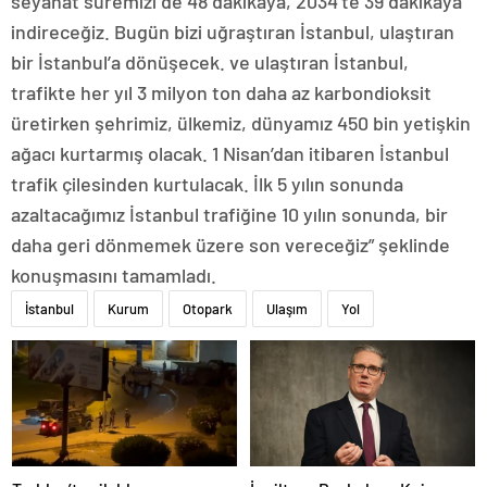
seyahat süremizi de 48 dakikaya, 2034’te 39 dakikaya
indireceğiz. Bugün bizi uğraştıran İstanbul, ulaştıran
bir İstanbul’a dönüşecek. ve ulaştıran İstanbul,
trafikte her yıl 3 milyon ton daha az karbondioksit
üretirken şehrimiz, ülkemiz, dünyamız 450 bin yetişkin
ağacı kurtarmış olacak. 1 Nisan’dan itibaren İstanbul
trafik çilesinden kurtulacak. İlk 5 yılın sonunda
azaltacağımız İstanbul trafiğine 10 yılın sonunda, bir
daha geri dönmemek üzere son vereceğiz” şeklinde
konuşmasını tamamladı.
İstanbul
Kurum
Otopark
Ulaşım
Yol