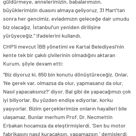
güldürmeye, annelerimizin, babalarımızın,
büyüklerimizin duasını almaya geliyoruz. 31 Mart’tan
sonra her gencimiz, evladımızın geleceğe dair umudu
biz olacağız. İstanbul’un yeniden dirilişine
yürüyeceğiz.” ifadelerini kullandı.
CHP’li mevcut İBB yönetimi ve Kartal Belediyesi’nin
kente tek bir çakılı çivilerinin olmadığını aktaran
Kurum, şöyle devam etti:
“Biz diyoruz ki, 650 bin konutu dönüştüreceğiz. Onlar,
‘Ne gerek var, olmazsa da olur, yapmasanız da olur.
Nasıl yapacaksınız?’ diyor. Bal gibi de yapacağımızı çok
iyi biliyorlar. Bu yüzden endişe ediyorlar, korku
yaşıyorlar. Bizim gerçeklerimize onların hayalleri bile
ulaşamaz. Bunlar merhum Prof. Dr. Necmettin
Erbakan hocamıza da eleştirmişlerdi. ‘Sen bu motor
fabrikasını nasıl kuracaksın, yapamazsın.’ demişlerdi.