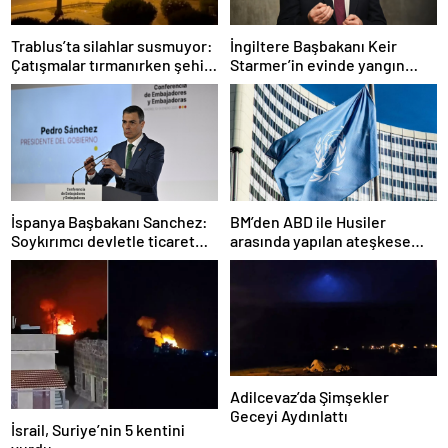
Trablus’ta silahlar susmuyor:
İngiltere Başbakanı Keir
Çatışmalar tırmanırken şehir
Starmer’in evinde yangın
alarmda
çıktı
İspanya Başbakanı Sanchez:
BM’den ABD ile Husiler
Soykırımcı devletle ticaret
arasında yapılan ateşkese
yapmayız
ilişkin değerlendirme
Adilcevaz’da Şimşekler
Geceyi Aydınlattı
İsrail, Suriye’nin 5 kentini