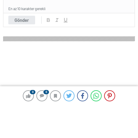
En az 10 karakter gerekli
Gönder
0
0
0
0
193 okunma