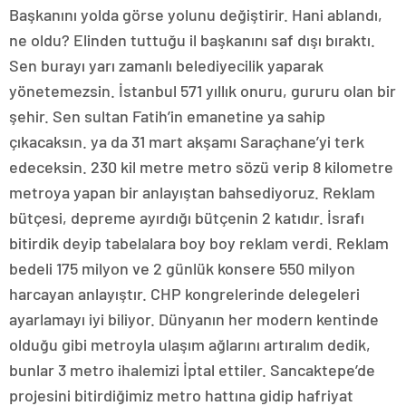
Başkanını yolda görse yolunu değiştirir. Hani ablandı,
ne oldu? Elinden tuttuğu il başkanını saf dışı bıraktı.
Sen burayı yarı zamanlı belediyecilik yaparak
yönetemezsin. İstanbul 571 yıllık onuru, gururu olan bir
şehir. Sen sultan Fatih’in emanetine ya sahip
çıkacaksın. ya da 31 mart akşamı Saraçhane’yi terk
edeceksin. 230 kil metre metro sözü verip 8 kilometre
metroya yapan bir anlayıştan bahsediyoruz. Reklam
bütçesi, depreme ayırdığı bütçenin 2 katıdır. İsrafı
bitirdik deyip tabelalara boy boy reklam verdi. Reklam
bedeli 175 milyon ve 2 günlük konsere 550 milyon
harcayan anlayıştır. CHP kongrelerinde delegeleri
ayarlamayı iyi biliyor. Dünyanın her modern kentinde
olduğu gibi metroyla ulaşım ağlarını artıralım dedik,
bunlar 3 metro ihalemizi İptal ettiler. Sancaktepe’de
projesini bitirdiğimiz metro hattına gidip hafriyat