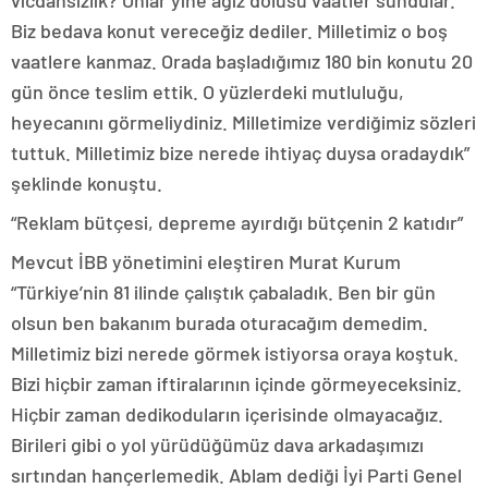
vicdansızlık? Onlar yine ağız dolusu vaatler sundular.
Biz bedava konut vereceğiz dediler. Milletimiz o boş
vaatlere kanmaz. Orada başladığımız 180 bin konutu 20
gün önce teslim ettik. O yüzlerdeki mutluluğu,
heyecanını görmeliydiniz. Milletimize verdiğimiz sözleri
tuttuk. Milletimiz bize nerede ihtiyaç duysa oradaydık”
şeklinde konuştu.
“Reklam bütçesi, depreme ayırdığı bütçenin 2 katıdır”
Mevcut İBB yönetimini eleştiren Murat Kurum
“Türkiye’nin 81 ilinde çalıştık çabaladık. Ben bir gün
olsun ben bakanım burada oturacağım demedim.
Milletimiz bizi nerede görmek istiyorsa oraya koştuk.
Bizi hiçbir zaman iftiralarının içinde görmeyeceksiniz.
Hiçbir zaman dedikoduların içerisinde olmayacağız.
Birileri gibi o yol yürüdüğümüz dava arkadaşımızı
sırtından hançerlemedik. Ablam dediği İyi Parti Genel