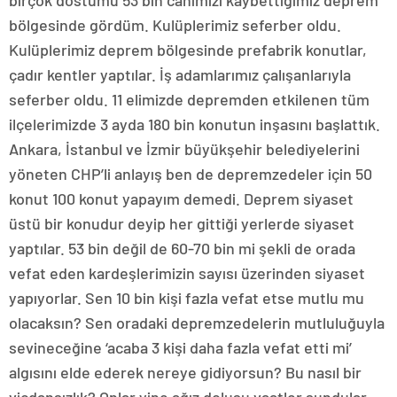
birçok dostumu 53 bin canımızı kaybettiğimiz deprem
bölgesinde gördüm. Kulüplerimiz seferber oldu.
Kulüplerimiz deprem bölgesinde prefabrik konutlar,
çadır kentler yaptılar. İş adamlarımız çalışanlarıyla
seferber oldu. 11 elimizde depremden etkilenen tüm
ilçelerimizde 3 ayda 180 bin konutun inşasını başlattık.
Ankara, İstanbul ve İzmir büyükşehir belediyelerini
yöneten CHP’li anlayış ben de depremzedeler için 50
konut 100 konut yapayım demedi. Deprem siyaset
üstü bir konudur deyip her gittiği yerlerde siyaset
yaptılar. 53 bin değil de 60-70 bin mi şekli de orada
vefat eden kardeşlerimizin sayısı üzerinden siyaset
yapıyorlar. Sen 10 bin kişi fazla vefat etse mutlu mu
olacaksın? Sen oradaki depremzedelerin mutluluğuyla
sevineceğine ‘acaba 3 kişi daha fazla vefat etti mi’
algısını elde ederek nereye gidiyorsun? Bu nasıl bir