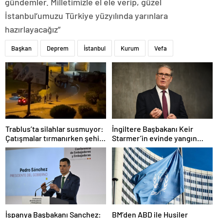
gündemler. Milletimizle el ele verip, güzel
İstanbul’umuzu Türkiye yüzyılında yarınlara
hazırlayacağız”
Başkan
Deprem
İstanbul
Kurum
Vefa
Trablus’ta silahlar susmuyor:
İngiltere Başbakanı Keir
Çatışmalar tırmanırken şehir
Starmer’in evinde yangın
alarmda
çıktı
İspanya Başbakanı Sanchez:
BM’den ABD ile Husiler