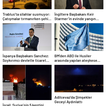
Trablus’ta silahlar susmuyor:
İngiltere Başbakanı Keir
Çatışmalar tırmanırken şehir
Starmer’in evinde yangın
alarmda
çıktı
İspanya Başbakanı Sanchez:
BM’den ABD ile Husiler
Soykırımcı devletle ticaret
arasında yapılan ateşkese
yapmayız
ilişkin değerlendirme
Adilcevaz’da Şimşekler
Geceyi Aydınlattı
İsrail, Suriye’nin 5 kentini