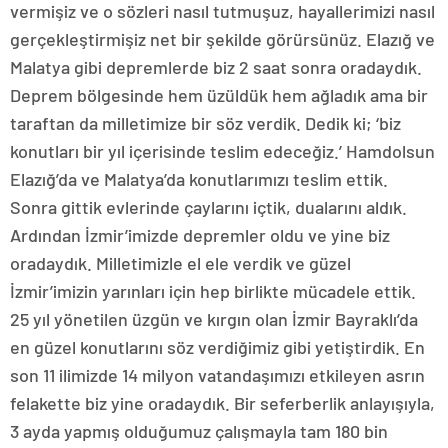
vermişiz ve o sözleri nasıl tutmuşuz, hayallerimizi nasıl
gerçekleştirmişiz net bir şekilde görürsünüz. Elazığ ve
Malatya gibi depremlerde biz 2 saat sonra oradaydık.
Deprem bölgesinde hem üzüldük hem ağladık ama bir
taraftan da milletimize bir söz verdik. Dedik ki; ‘biz
konutları bir yıl içerisinde teslim edeceğiz.’ Hamdolsun
Elazığ’da ve Malatya’da konutlarımızı teslim ettik.
Sonra gittik evlerinde çaylarını içtik, dualarını aldık.
Ardından İzmir’imizde depremler oldu ve yine biz
oradaydık. Milletimizle el ele verdik ve güzel
İzmir’imizin yarınları için hep birlikte mücadele ettik.
25 yıl yönetilen üzgün ve kırgın olan İzmir Bayraklı’da
en güzel konutlarını söz verdiğimiz gibi yetiştirdik. En
son 11 ilimizde 14 milyon vatandaşımızı etkileyen asrın
felakette biz yine oradaydık. Bir seferberlik anlayışıyla,
3 ayda yapmış olduğumuz çalışmayla tam 180 bin