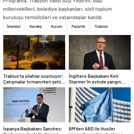
Programa, Trabzon Valisi Aziz Yıldırım, bazı
milletvekilleri, belediye başkanları, sivil toplum
kuruluşu temsilcileri ve vatandaşlar katıldı.
İstanbul
Kardeş
Kurum
Pazarlık
Trabzon
Trablus’ta silahlar susmuyor:
İngiltere Başbakanı Keir
Çatışmalar tırmanırken şehir
Starmer’in evinde yangın
alarmda
çıktı
İspanya Başbakanı Sanchez:
BM’den ABD ile Husiler