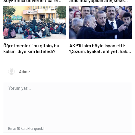
Soykırımcı devletle ticaret
arasında yapılan ateşkese
yapmayız
ilişkin değerlendirme
Öğretmenleri ‘bu gitsin, bu
AKP’li isim böyle isyan etti:
kalsın’ diye kim listeledi?
‘Çözüm, liyakat, ehliyet, hak,
adalet’
En az 10 karakter gerekli