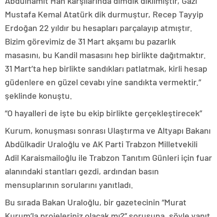
Abdülhamit Han karşılarında dimdik dikilmiştir, Gazi
Mustafa Kemal Atatürk dik durmuştur, Recep Tayyip
Erdoğan 22 yıldır bu hesapları parçalayıp atmıştır.
Bizim görevimiz de 31 Mart akşamı bu pazarlık
masasını, bu Kandil masasını hep birlikte dağıtmaktır.
31 Mart’ta hep birlikte sandıkları patlatmak, kirli hesap
güdenlere en güzel cevabı yine sandıkta vermektir.”
şeklinde konuştu.
“O hayalleri de işte bu ekip birlikte gerçekleştirecek”
Kurum, konuşması sonrası Ulaştırma ve Altyapı Bakanı
Abdülkadir Uraloğlu ve AK Parti Trabzon Milletvekili
Adil Karaismailoğlu ile Trabzon Tanıtım Günleri için fuar
alanındaki stantları gezdi, ardından basın
mensuplarının sorularını yanıtladı.
Bu sırada Bakan Uraloğlu, bir gazetecinin “Murat
Kurum’la projeleriniz olacak mı?” sorusuna, şöyle yanıt