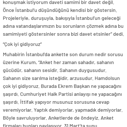
konuşmak istiyorum daveti samimi bir davet değil.
Önce İstanbul’u düşündüğünü kendisi bir göstersin.
Projeleriyle, duruşuyla, bakışıyla İstanbul’un geleceği
adına vatandaşlarımızın bu sorunların çözmek adına bu
samimiyeti göstersinler sonra bizi davet etsinler” dedi.
“Çok iyi gidiyoruz”
Muhabirin İstanbul’da ankette son durum nedir sorusu
üzerine Kurum, “Anket her zaman sahadır, sahanın
gücüdür, sahanın sesidir. Sahanın duygusudur.
Sahanın size sarılma isteğidir, arzusudur. Hamdolsun
çok iyi gidiyoruz. Burada Ekrem Başkan ne yapacağını
şaşırdı. Cumhuriyet Halk Partisi anlayışı ne yapacağını
şaşırdı. İttifak yapıyor musunuz sorusuna cevap
veremiyorlar. Yaptık demiyorlar, yapmadık demiyorlar.
Böyle savruluyorlar. Anketlerde de öndeyiz. Anket
firmaları bunları paylaşıyor. 31 Mart’ta şunu