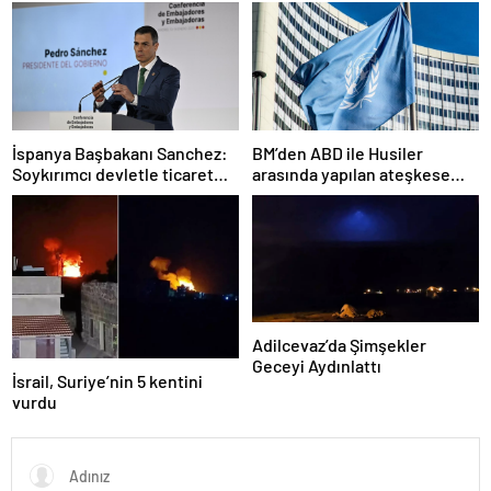
alarmda
çıktı
İspanya Başbakanı Sanchez:
BM’den ABD ile Husiler
Soykırımcı devletle ticaret
arasında yapılan ateşkese
yapmayız
ilişkin değerlendirme
Adilcevaz’da Şimşekler
Geceyi Aydınlattı
İsrail, Suriye’nin 5 kentini
vurdu