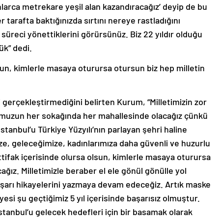
nlarca metrekare yeşil alan kazandıracağız’ deyip de bu
 tarafta baktığınızda sırtını nereye rastladığını
kte süreci yönettiklerini görürsünüz. Biz 22 yıldır olduğu
ük” dedi.
lsun, kimlerle masaya oturursa otursun biz hep milletin
 gerçekleştirmediğini belirten Kurum, “Milletimizin zor
umuzun her sokağında her mahallesinde olacağız çünkü
İstanbul’u Türkiye Yüzyılı’nın parlayan şehri haline
ze, geleceğimize, kadınlarımıza daha güvenli ve huzurlu
ittifak içerisinde olursa olsun, kimlerle masaya oturursa
ğız. Milletimizle beraber el ele gönül gönülle yol
aşarı hikayelerini yazmaya devam edeceğiz. Artık maske
si şu geçtiğimiz 5 yıl içerisinde başarısız olmuştur.
İstanbul’u gelecek hedefleri için bir basamak olarak