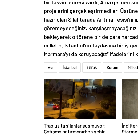
bir takvim süreci vardı. Ama gelinen s
projelerini gerçekleştirmediler. Üstüne ü
hazır olan Silahtarağa Arıtma Tesisi’ni i
göremeyeceğiniz, karşılaşmayacağınız b
bekleyerek o törene bir de para harcadı
milletin, İstanbul’un faydasına bir iş ge
Marmara’yı da koruyacağız” ifadelerini k
Adı
İstanbul
İttifak
Kurum
Millet
Trablus’ta silahlar susmuyor:
İngilte
Çatışmalar tırmanırken şehir
Starmer
alarmda