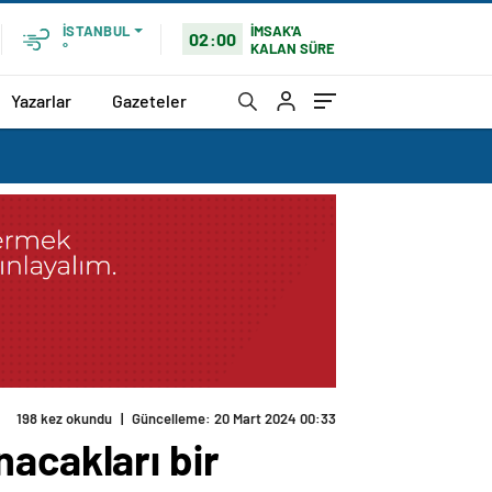
İMSAK'A
İSTANBUL
02:00
KALAN SÜRE
°
Yazarlar
Gazeteler
acakları bir