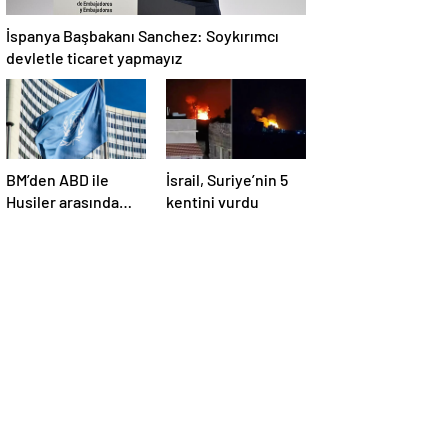
İspanya Başbakanı Sanchez: Soykırımcı
devletle ticaret yapmayız
BM’den ABD ile
İsrail, Suriye’nin 5
Husiler arasında
kentini vurdu
yapılan ateşkese
ilişkin
değerlendirme