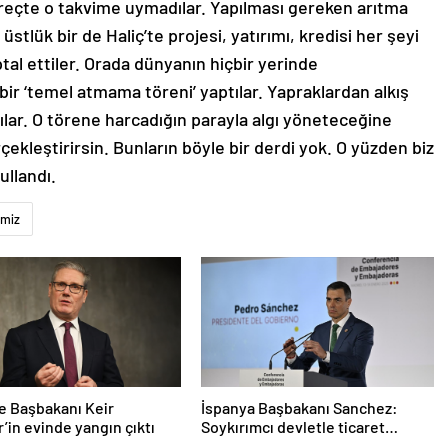
üreçte o takvime uymadılar. Yapılması gereken arıtma
stlük bir de Haliç’te projesi, yatırımı, kredisi her şeyi
ptal ettiler. Orada dünyanın hiçbir yerinde
ir ‘temel atmama töreni’ yaptılar. Yapraklardan alkış
lar. O törene harcadığın parayla algı yöneteceğine
rçekleştirirsin. Bunların böyle bir derdi yok. O yüzden biz
ullandı.
imiz
re Başbakanı Keir
İspanya Başbakanı Sanchez:
’in evinde yangın çıktı
Soykırımcı devletle ticaret
yapmayız