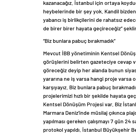
kazanacağız. İstanbul için ortaya koyd
heybelerinde bir şey yok. Kandil bizden
yabancı iş birlikçilerini de rahatsız ed
de birer birer hayata geçireceğiz” şekl
“Biz bunlara pabuç bırakmadık”
Mevcut İBB yönetiminin Kentsel Dönüşüm
görüşlerini belirten gazeteciye cevap
göreceğiz deyip her alanda bunun siyaset
yararına ne iş varsa hangi proje varsa 
karşıyayız. Biz bunlara pabuç bırakmadı
projelerimizi hızlı bir şekilde hayata ge
Kentsel Dönüşüm Projesi var. Biz İstanbu
Marmara Deniz’inde müsilaj çıkınca plajd
yapılması gereken çalışmayı 7 gün 24 sa
protokol yapıldı. İstanbul Büyükşehir Be