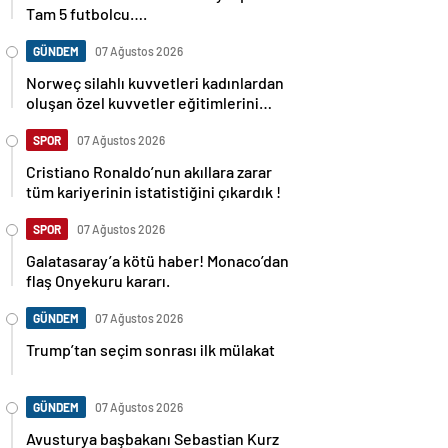
Tam 5 futbolcu….
GÜNDEM
07 Ağustos 2026
Norweç silahlı kuvvetleri kadınlardan
oluşan özel kuvvetler eğitimlerini
başlattı.
SPOR
07 Ağustos 2026
Cristiano Ronaldo’nun akıllara zarar
tüm kariyerinin istatistiğini çıkardık !
SPOR
07 Ağustos 2026
Galatasaray’a kötü haber! Monaco’dan
flaş Onyekuru kararı.
GÜNDEM
07 Ağustos 2026
Trump’tan seçim sonrası ilk mülakat
GÜNDEM
07 Ağustos 2026
Avusturya başbakanı Sebastian Kurz