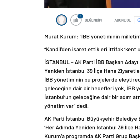
0
BEĞENDİM
ABONE OL
Murat Kurum: “İBB yönetiminin milletimi
“Kandil’den işaret ettikleri ittifak ‘kent uz
İSTANBUL – AK Parti İBB Başkan Adayı
Yeniden İstanbul 39 İlçe Hane Ziyaretle
İBB yönetiminin bu projelerde eleştirece
geleceğine dair bir hedefleri yok. İBB y
İstanbul’un geleceğine dair bir adım atm
yönetim var” dedi.
AK Parti İstanbul Büyükşehir Belediy
‘Her Adımda Yeniden İstanbul 39 İlçe Ha
Kurum’a programda AK Parti Grup Başk