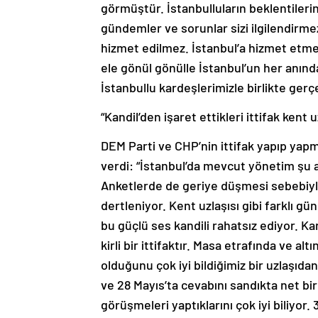
görmüştür. İstanbulluların beklentileri
gündemler ve sorunlar sizi ilgilendirme
hizmet edilmez. İstanbul’a hizmet etmek 
ele gönül gönülle İstanbul’un her anınd
İstanbullu kardeşlerimizle birlikte ger
“Kandil’den işaret ettikleri ittifak kent uzl
DEM Parti ve CHP’nin ittifak yapıp yap
verdi: “İstanbul’da mevcut yönetim şu a
Anketlerde de geriye düşmesi sebebiyle 
dertleniyor. Kent uzlaşısı gibi farklı gü
bu güçlü ses kandili rahatsız ediyor. Kand
kirli bir ittifaktır. Masa etrafında ve a
olduğunu çok iyi bildiğimiz bir uzlaşıda
ve 28 Mayıs’ta cevabını sandıkta net bir
görüşmeleri yaptıklarını çok iyi biliyor. 