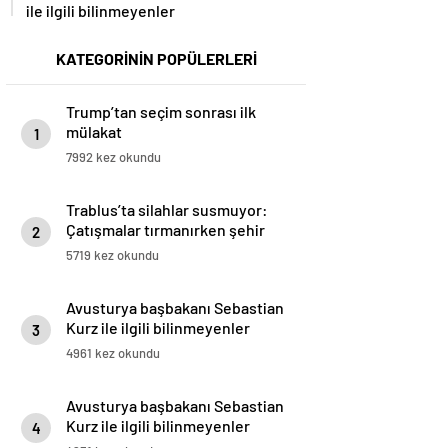
ile ilgili bilinmeyenler
KATEGORİNİN POPÜLERLERİ
Trump’tan seçim sonrası ilk
mülakat
1
7992 kez okundu
Trablus’ta silahlar susmuyor:
Çatışmalar tırmanırken şehir
2
alarmda
5719 kez okundu
Avusturya başbakanı Sebastian
Kurz ile ilgili bilinmeyenler
3
4961 kez okundu
Avusturya başbakanı Sebastian
Kurz ile ilgili bilinmeyenler
4