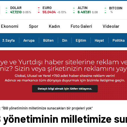
DOLAR
EURO
ALTIN
BITCOIN
47,7210
55,0404
6.497,81
%
0.05%
-0.13%
0,08
Ekonomi
Spor
Kadın
Foto Galeri
Videolar
3.Sayfa
Avrupa
Bülten
Din
Eğitim
Hayat
Politika
“İBB yönetiminin milletimize sunacakları bir projeleri yok”
yönetiminin milletimize sun