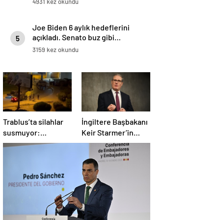
4931 kez okundu
Joe Biden 6 aylık hedeflerini
açıkladı. Senato buz gibi…
5
3159 kez okundu
Trablus’ta silahlar
İngiltere Başbakanı
susmuyor:
Keir Starmer’in
Çatışmalar
evinde yangın çıktı
tırmanırken şehir
alarmda