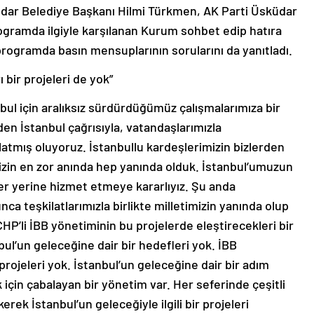
dar Belediye Başkanı Hilmi Türkmen, AK Parti Üsküdar
rogramda ilgiyle karşılanan Kurum sohbet edip hatıra
programda basın mensuplarının sorularını da yanıtladı.
 bir projeleri de yok”
ul için aralıksız sürdürdüğümüz çalışmalarımıza bir
en İstanbul çağrısıyla, vatandaşlarımızla
şlatmış oluyoruz. İstanbullu kardeşlerimizin bizlerden
imizin en zor anında hep yanında olduk. İstanbul’umuzun
her yerine hizmet etmeye kararlıyız. Şu anda
 teşkilatlarımızla birlikte milletimizin yanında olup
 CHP’li İBB yönetiminin bu projelerde eleştirecekleri bir
bul’un geleceğine dair bir hedefleri yok. İBB
projeleri yok. İstanbul’un geleceğine dair bir adım
 için çabalayan bir yönetim var. Her seferinde çeşitli
rek İstanbul’un geleceğiyle ilgili bir projeleri