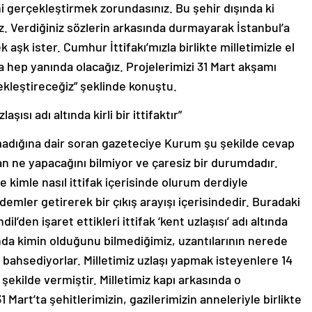
ni gerçekleştirmek zorundasınız. Bu şehir dışında ki
z. Verdiğiniz sözlerin arkasında durmayarak İstanbul’a
aşk ister. Cumhur İttifakı’mızla birlikte milletimizle el
a hep yanında olacağız. Projelerimizi 31 Mart akşamı
çekleştireceğiz” şeklinde konuştu.
aşısı adı altında kirli bir ittifaktır”
madığına dair soran gazeteciye Kurum şu şekilde cevap
n ne yapacağını bilmiyor ve çaresiz bir durumdadır.
kimle nasıl ittifak içerisinde olurum derdiyle
ndemler getirerek bir çıkış arayışı içerisindedir. Buradaki
il’den işaret ettikleri ittifak ‘kent uzlaşısı’ adı altında
ltında kimin olduğunu bilmediğimiz, uzantılarının nerede
n bahsediyorlar. Milletimiz uzlaşı yapmak isteyenlere 14
 şekilde vermiştir. Milletimiz kapı arkasında o
31 Mart’ta şehitlerimizin, gazilerimizin anneleriyle birlikte