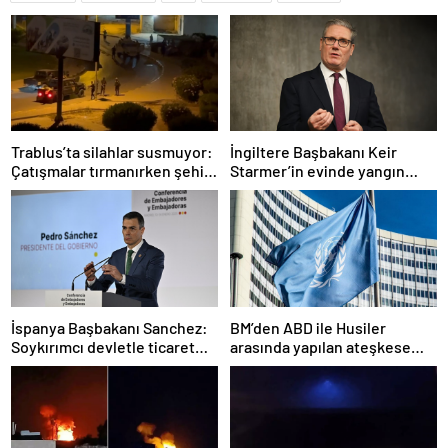
Trablus’ta silahlar susmuyor:
İngiltere Başbakanı Keir
Çatışmalar tırmanırken şehir
Starmer’in evinde yangın
alarmda
çıktı
İspanya Başbakanı Sanchez:
BM’den ABD ile Husiler
Soykırımcı devletle ticaret
arasında yapılan ateşkese
yapmayız
ilişkin değerlendirme