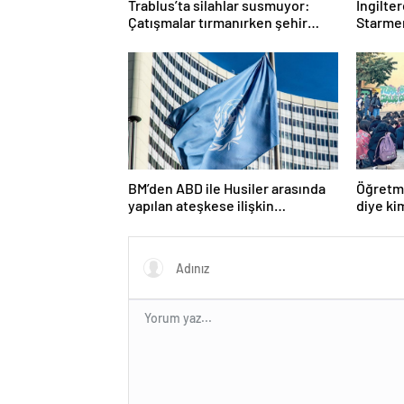
Trablus’ta silahlar susmuyor:
İngilte
Çatışmalar tırmanırken şehir
Starmer
alarmda
BM’den ABD ile Husiler arasında
Öğretme
yapılan ateşkese ilişkin
diye ki
değerlendirme