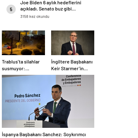
Joe Biden 6 aylık hedeflerini
açıkladı. Senato buz gibi…
5
3158 kez okundu
Trablus’ta silahlar
İngiltere Başbakanı
susmuyor:
Keir Starmer’in
Çatışmalar
evinde yangın çıktı
tırmanırken şehir
alarmda
İspanya Başbakanı Sanchez: Soykırımcı