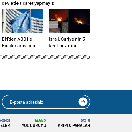
devletle ticaret yapmayız
BM’den ABD ile
İsrail, Suriye’nin 5
Husiler arasında
kentini vurdu
yapılan ateşkese
ilişkin
değerlendirme
KONOMİ
TRAFİK
CANLI
TELER
YOL DURUMU
KRIPTO PARALAR