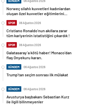
GÜNDEM
06 Ağustos 2026
Norweç silahlı kuvvetleri kadınlardan
oluşan özel kuvvetler eğitimlerini
başlattı.
SPOR
06 Ağustos 2026
Cristiano Ronaldo’nun akıllara zarar
tüm kariyerinin istatistiğini çıkardık !
SPOR
06 Ağustos 2026
Galatasaray’a kötü haber! Monaco’dan
flaş Onyekuru kararı.
GÜNDEM
06 Ağustos 2026
Trump’tan seçim sonrası ilk mülakat
GÜNDEM
06 Ağustos 2026
Avusturya başbakanı Sebastian Kurz
ile ilgili bilinmeyenler