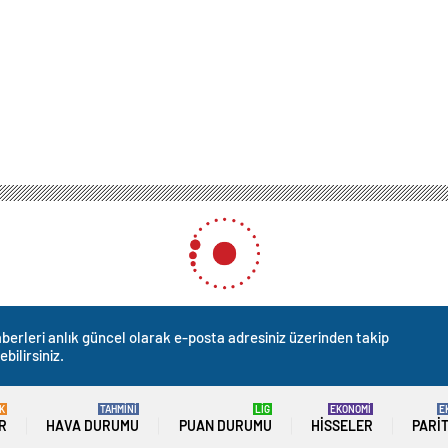
berleri anlık güncel olarak e-posta adresiniz üzerinden takip
ebilirsiniz.
K
TAHMİNİ
LİG
EKONOMİ
E
R
HAVA DURUMU
PUAN DURUMU
HISSELER
PARI