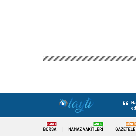
Ha
ed
CANLI
ANLIK
GÜNLÜ
BORSA
NAMAZ VAKITLERI
GAZETELE