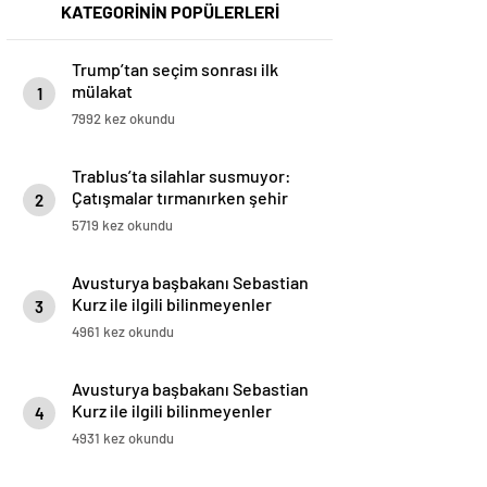
KATEGORİNİN POPÜLERLERİ
Trump’tan seçim sonrası ilk
mülakat
1
7992 kez okundu
Trablus’ta silahlar susmuyor:
Çatışmalar tırmanırken şehir
2
alarmda
5719 kez okundu
Avusturya başbakanı Sebastian
Kurz ile ilgili bilinmeyenler
3
4961 kez okundu
Avusturya başbakanı Sebastian
Kurz ile ilgili bilinmeyenler
4
4931 kez okundu