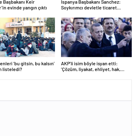
re Başbakanı Keir
İspanya Başbakanı Sanchez:
’in evinde yangın çıktı
Soykırımcı devletle ticaret
yapmayız
nleri ‘bu gitsin, bu kalsın’
AKP’li isim böyle isyan etti:
m listeledi?
‘Çözüm, liyakat, ehliyet, hak,
adalet’