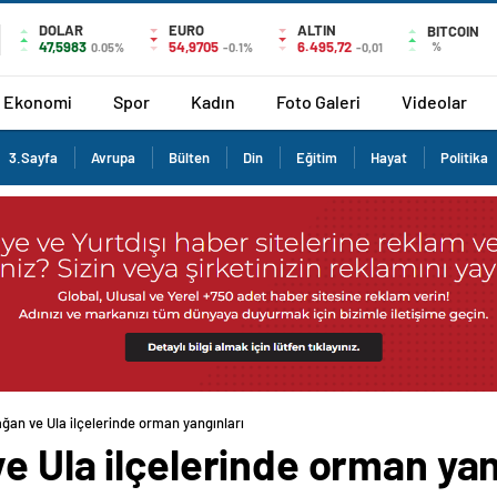
DOLAR
EURO
ALTIN
BITCOIN
47,5983
54,9705
6.495,72
%
0.05%
-0.1%
-0,01
Ekonomi
Spor
Kadın
Foto Galeri
Videolar
3.Sayfa
Avrupa
Bülten
Din
Eğitim
Hayat
Politika
ğan ve Ula ilçelerinde orman yangınları
e Ula ilçelerinde orman yan