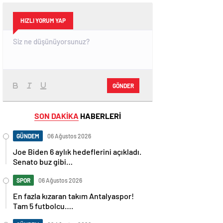
HIZLI YORUM YAP
GÖNDER
SON DAKİKA
HABERLERİ
GÜNDEM
06 Ağustos 2026
Joe Biden 6 aylık hedeflerini açıkladı.
Senato buz gibi…
SPOR
06 Ağustos 2026
En fazla kızaran takım Antalyaspor!
Tam 5 futbolcu….