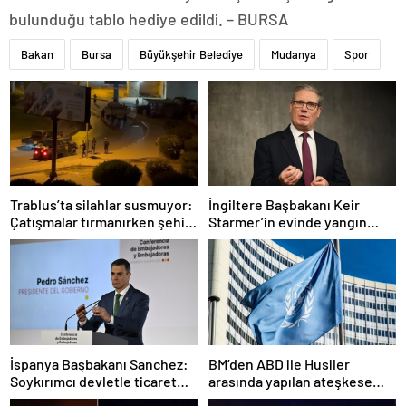
bulunduğu tablo hediye edildi. – BURSA
Bakan
Bursa
Büyükşehir Belediye
Mudanya
Spor
Trablus’ta silahlar susmuyor:
İngiltere Başbakanı Keir
Çatışmalar tırmanırken şehir
Starmer’in evinde yangın
alarmda
çıktı
İspanya Başbakanı Sanchez:
BM’den ABD ile Husiler
Soykırımcı devletle ticaret
arasında yapılan ateşkese
yapmayız
ilişkin değerlendirme