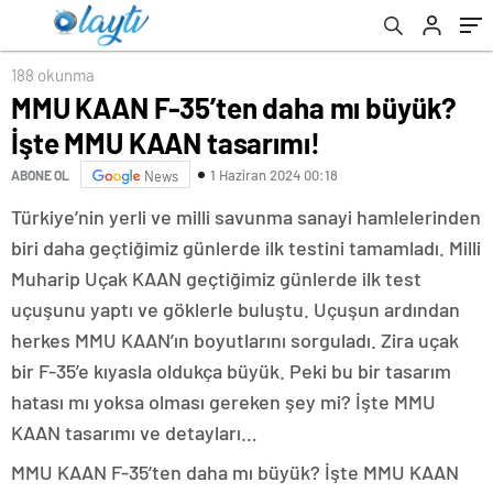
188 okunma
MMU KAAN F-35’ten daha mı büyük?
İşte MMU KAAN tasarımı!
1 Haziran 2024 00:18
ABONE OL
News
Türkiye’nin yerli ve milli savunma sanayi hamlelerinden
biri daha geçtiğimiz günlerde ilk testini tamamladı. Milli
Muharip Uçak KAAN geçtiğimiz günlerde ilk test
uçuşunu yaptı ve göklerle buluştu. Uçuşun ardından
herkes MMU KAAN’ın boyutlarını sorguladı. Zira uçak
bir F-35’e kıyasla oldukça büyük. Peki bu bir tasarım
hatası mı yoksa olması gereken şey mi? İşte MMU
KAAN tasarımı ve detayları…
MMU KAAN F-35’ten daha mı büyük? İşte MMU KAAN