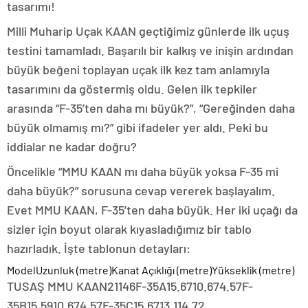
tasarımı!
Milli Muharip Uçak KAAN geçtiğimiz günlerde ilk uçuş
testini tamamladı. Başarılı bir kalkış ve inişin ardından
büyük beğeni toplayan uçak ilk kez tam anlamıyla
tasarımını da göstermiş oldu. Gelen ilk tepkiler
arasında “F-35’ten daha mı büyük?”, “Gereğinden daha
büyük olmamış mı?” gibi ifadeler yer aldı. Peki bu
iddialar ne kadar doğru?
Öncelikle “MMU KAAN mı daha büyük yoksa F-35 mi
daha büyük?” sorusuna cevap vererek başlayalım.
Evet MMU KAAN, F-35’ten daha büyük. Her iki uçağı da
sizler için boyut olarak kıyasladığımız bir tablo
hazırladık. İşte tablonun detayları:
ModelUzunluk (metre)Kanat Açıklığı (metre)Yükseklik (metre)
TUSAŞ MMU KAAN21146F-35A15.6710.674.57F-
35B15.5910.674.57F-35C15.6713.114.72