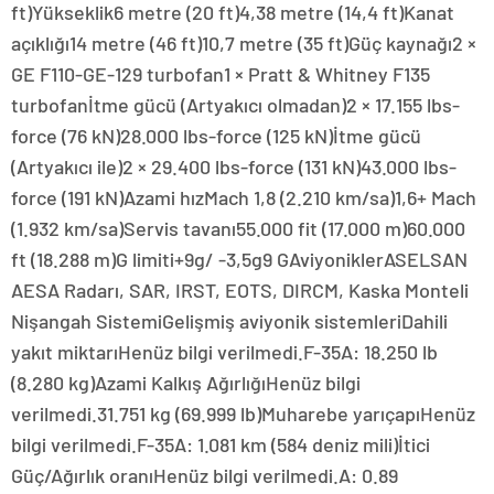
ft)Yükseklik6 metre (20 ft)4,38 metre (14,4 ft)Kanat
açıklığı14 metre (46 ft)10,7 metre (35 ft)Güç kaynağı2 ×
GE F110-GE-129 turbofan1 × Pratt & Whitney F135
turbofanİtme gücü (Artyakıcı olmadan)2 × 17.155 lbs-
force (76 kN)28.000 lbs-force (125 kN)İtme gücü
(Artyakıcı ile)2 × 29.400 lbs-force (131 kN)43.000 lbs-
force (191 kN)Azami hızMach 1,8 (2.210 km/sa)1,6+ Mach
(1.932 km/sa)Servis tavanı55.000 fit (17.000 m)60.000
ft (18.288 m)G limiti+9g/ -3,5g9 GAviyoniklerASELSAN
AESA Radarı, SAR, IRST, EOTS, DIRCM, Kaska Monteli
Nişangah SistemiGelişmiş aviyonik sistemleriDahili
yakıt miktarıHenüz bilgi verilmedi.F-35A: 18.250 lb
(8.280 kg)Azami Kalkış AğırlığıHenüz bilgi
verilmedi.31.751 kg (69.999 lb)Muharebe yarıçapıHenüz
bilgi verilmedi.F-35A: 1.081 km (584 deniz mili)İtici
Güç/Ağırlık oranıHenüz bilgi verilmedi.A: 0.89