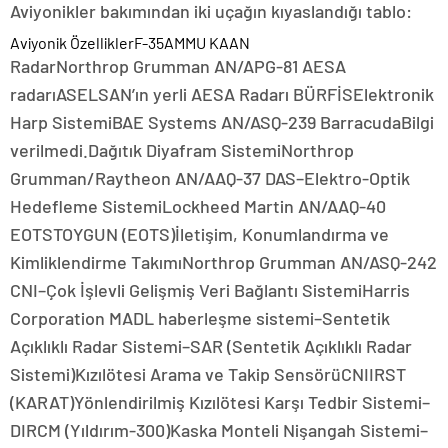
Aviyonikler bakımından iki uçağın kıyaslandığı tablo:
Aviyonik ÖzelliklerF-35AMMU KAAN
RadarNorthrop Grumman AN/APG-81 AESA
radarıASELSAN’ın yerli AESA Radarı BÜRFİSElektronik
Harp SistemiBAE Systems AN/ASQ-239 BarracudaBilgi
verilmedi.Dağıtık Diyafram SistemiNorthrop
Grumman/Raytheon AN/AAQ-37 DAS–Elektro-Optik
Hedefleme SistemiLockheed Martin AN/AAQ-40
EOTSTOYGUN (EOTS)İletişim, Konumlandırma ve
Kimliklendirme TakımıNorthrop Grumman AN/ASQ-242
CNI–Çok İşlevli Gelişmiş Veri Bağlantı SistemiHarris
Corporation MADL haberleşme sistemi–Sentetik
Açıklıklı Radar Sistemi–SAR (Sentetik Açıklıklı Radar
Sistemi)Kızılötesi Arama ve Takip SensörüCNIIRST
(KARAT)Yönlendirilmiş Kızılötesi Karşı Tedbir Sistemi–
DIRCM (Yıldırım-300)Kaska Monteli Nişangah Sistemi–