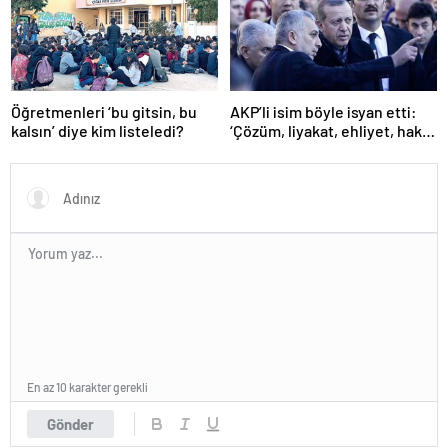
Öğretmenleri ‘bu gitsin, bu
AKP’li isim böyle isyan etti:
kalsın’ diye kim listeledi?
‘Çözüm, liyakat, ehliyet, hak,
adalet’
En az 10 karakter gerekli
Gönder