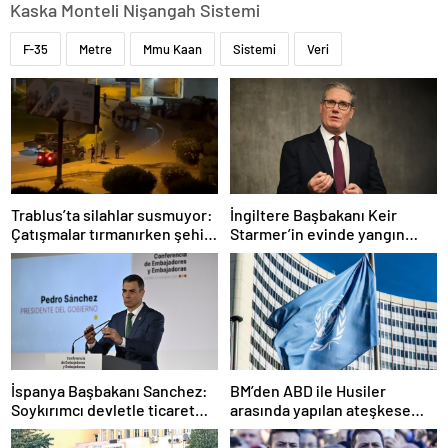
Kaska Monteli Nişangah Sistemi
F-35
Metre
Mmu Kaan
Sistemi
Veri
Trablus’ta silahlar susmuyor:
İngiltere Başbakanı Keir
Çatışmalar tırmanırken şehir
Starmer’in evinde yangın
alarmda
çıktı
İspanya Başbakanı Sanchez:
BM’den ABD ile Husiler
Soykırımcı devletle ticaret
arasında yapılan ateşkese
yapmayız
ilişkin değerlendirme