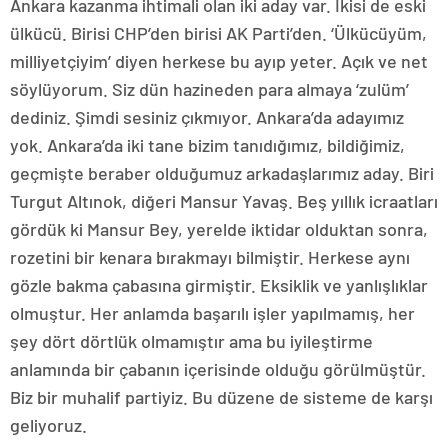
Ankara kazanma ihtimali olan iki aday var. İkisi de eski
ülkücü. Birisi CHP’den birisi AK Parti’den. ‘Ülkücüyüm,
milliyetçiyim’ diyen herkese bu ayıp yeter. Açık ve net
söylüyorum. Siz dün hazineden para almaya ‘zulüm’
dediniz. Şimdi sesiniz çıkmıyor. Ankara’da adayımız
yok. Ankara’da iki tane bizim tanıdığımız, bildiğimiz,
geçmişte beraber olduğumuz arkadaşlarımız aday. Biri
Turgut Altınok, diğeri Mansur Yavaş. Beş yıllık icraatları
gördük ki Mansur Bey, yerelde iktidar olduktan sonra,
rozetini bir kenara bırakmayı bilmiştir. Herkese aynı
gözle bakma çabasına girmiştir. Eksiklik ve yanlışlıklar
olmuştur. Her anlamda başarılı işler yapılmamış, her
şey dört dörtlük olmamıştır ama bu iyileştirme
anlamında bir çabanın içerisinde olduğu görülmüştür.
Biz bir muhalif partiyiz. Bu düzene de sisteme de karşı
geliyoruz.