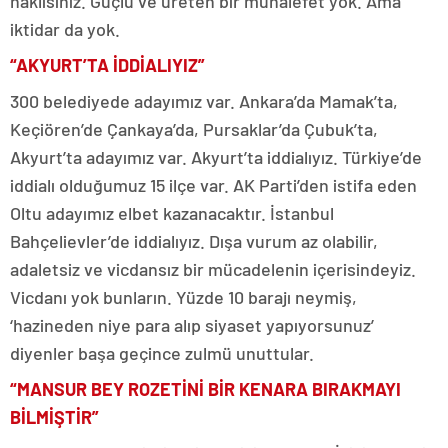
haklısınız. Güçlü ve üreten bir muhalefet yok. Ama
iktidar da yok.
“AKYURT’TA İDDİALIYIZ”
300 belediyede adayımız var. Ankara’da Mamak’ta,
Keçiören’de Çankaya’da, Pursaklar’da Çubuk’ta,
Akyurt’ta adayımız var. Akyurt’ta iddialıyız. Türkiye’de
iddialı olduğumuz 15 ilçe var. AK Parti’den istifa eden
Oltu adayımız elbet kazanacaktır. İstanbul
Bahçelievler’de iddialıyız. Dışa vurum az olabilir,
adaletsiz ve vicdansız bir mücadelenin içerisindeyiz.
Vicdanı yok bunların. Yüzde 10 barajı neymiş,
‘hazineden niye para alıp siyaset yapıyorsunuz’
diyenler başa geçince zulmü unuttular.
“MANSUR BEY ROZETİNİ BİR KENARA BIRAKMAYI
BİLMİŞTİR”