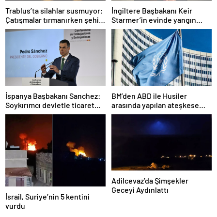
Trablus’ta silahlar susmuyor:
İngiltere Başbakanı Keir
Çatışmalar tırmanırken şehir
Starmer’in evinde yangın
alarmda
çıktı
İspanya Başbakanı Sanchez:
BM’den ABD ile Husiler
Soykırımcı devletle ticaret
arasında yapılan ateşkese
yapmayız
ilişkin değerlendirme
Adilcevaz’da Şimşekler
Geceyi Aydınlattı
İsrail, Suriye’nin 5 kentini
vurdu