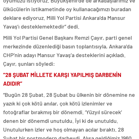
oyumuzu istiyoruz. Büyükşehirde de arkadaşlarımız ve
ülkücülerin istikametinde oy kullanacağımızı buradan
deklare ediyoruz. Milli Yol Partisi Ankara’da Mansur
Yavaş’ı desteklemektedir” dedi.
Milli Yol Partisi Genel Başkanı Remzi Çayır, parti genel
merkezinde düzenlediği basın toplantısıyla, Ankara’da
CHP’nin adayı Mansur Yavaş’a desteklerini açıkladı.
Çayır, şunları söyledi:
“28 ŞUBAT MİLLETE KARŞI YAPILMIŞ DARBENİN
ADIDIR”
“Bugün 28 Şubat. 28 Şubat bu ülkenin bir dönemine ne
yazık ki çok kötü anılar, çok kötü izlenimler ve
fotoğraflar bırakmış bir dönemdi. ‘Yüzyıl sürecek’
denen bir dönemdi unutuldu. İyi ki de unutuldu.
Unutulurken izler ve hoş olmayan acılar bıraktı. 28
Şubat bir postmodern darbeydi. Alışa geldiğimiz 1960,