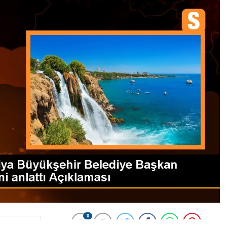
0
News