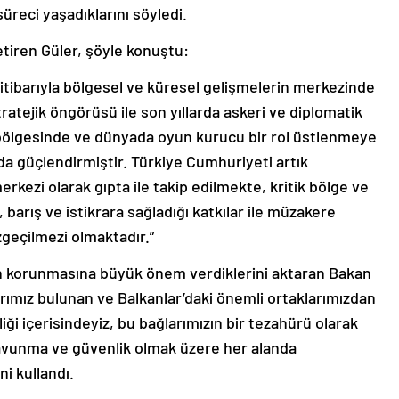
süreci yaşadıklarını söyledi.
etiren Güler, şöyle konuştu:
itibarıyla bölgesel ve küresel gelişmelerin merkezinde
atejik öngörüsü ile son yıllarda askeri ve diplomatik
 bölgesinde ve dünyada oyun kurucu bir rol üstlenmeye
a güçlendirmiştir. Türkiye Cumhuriyeti artık
rkezi olarak gıpta ile takip edilmekte, kritik bölge ve
 barış ve istikrara sağladığı katkılar ile müzakere
zgeçilmezi olmaktadır.”
arın korunmasına büyük önem verdiklerini aktaran Bakan
arımız bulunan ve Balkanlar’daki önemli ortaklarımızdan
liği içerisindeyiz, bu bağlarımızın bir tezahürü olarak
 savunma ve güvenlik olmak üzere her alanda
i kullandı.