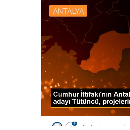
0
BEĞENDİM
ABONE OL