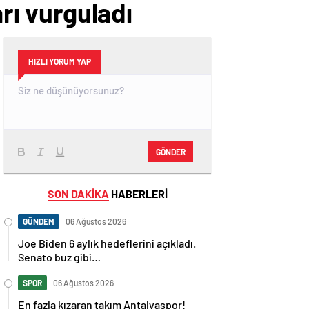
arı vurguladı
HIZLI YORUM YAP
GÖNDER
SON DAKİKA
HABERLERİ
GÜNDEM
06 Ağustos 2026
Joe Biden 6 aylık hedeflerini açıkladı.
Senato buz gibi…
SPOR
06 Ağustos 2026
En fazla kızaran takım Antalyaspor!