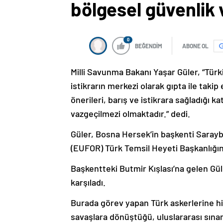
bölgesel güvenlik v
0
BEĞENDİM
ABONE OL
Milli Savunma Bakanı Yaşar Güler, “Tür
istikrarın merkezi olarak gıpta ile taki
önerileri, barış ve istikrara sağladığı 
vazgeçilmezi olmaktadır.” dedi.
Güler, Bosna Hersek’in başkenti Sarayb
(EUFOR) Türk Temsil Heyeti Başkanlığını
Başkentteki Butmir Kışlası’na gelen Gü
karşıladı.
Burada görev yapan Türk askerlerine hi
savaşlara dönüştüğü, uluslararası sınam