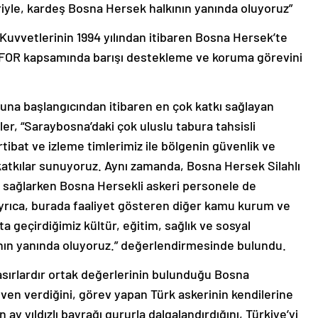
eriyle, kardeş Bosna Hersek halkının yanında oluyoruz”
 Kuvvetlerinin 1994 yılından itibaren Bosna Hersek’te
UFOR kapsamında barışı destekleme ve koruma görevini
na başlangıcından itibaren en çok katkı sağlayan
er, “Saraybosna’daki çok uluslu tabura tahsisli
 irtibat ve izleme timlerimiz ile bölgenin güvenlik ve
tkılar sunuyoruz. Aynı zamanda, Bosna Hersek Silahlı
 sağlarken Bosna Hersekli askeri personele de
 Ayrıca, burada faaliyet gösteren diğer kamu kurum ve
ata geçirdiğimiz kültür, eğitim, sağlık ve sosyal
ının yanında oluyoruz.” değerlendirmesinde bulundu.
 asırlardır ortak değerlerinin bulunduğu Bosna
üven verdiğini, görev yapan Türk askerinin kendilerine
ay yıldızlı bayrağı gururla dalgalandırdığını, Türkiye’yi