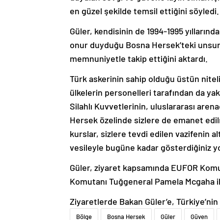
en güzel şekilde temsil ettiğini söyledi.
Güler, kendisinin de 1994-1995 yılların
onur duyduğu Bosna Hersek’teki unsurları
memnuniyetle takip ettiğini aktardı.
Türk askerinin sahip olduğu üstün nitelik
ülkelerin personelleri tarafından da yak
Silahlı Kuvvetlerinin, uluslararası aren
Hersek özelinde sizlere de emanet edilm
kurslar, sizlere tevdi edilen vazifenin 
vesileyle bugüne kadar gösterdiğiniz y
Güler, ziyaret kapsamında EUFOR Komu
Komutanı Tuğgeneral Pamela Mcgaha il
Ziyaretlerde Bakan Güler’e, Türkiye’nin
Bölge
Bosna Hersek
Güler
Güven