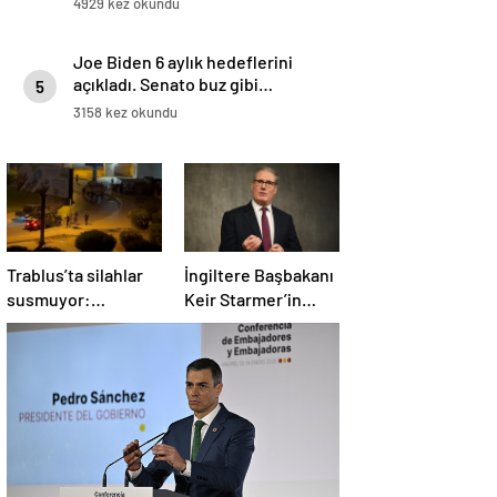
4929 kez okundu
Joe Biden 6 aylık hedeflerini
açıkladı. Senato buz gibi…
5
3158 kez okundu
Trablus’ta silahlar
İngiltere Başbakanı
susmuyor:
Keir Starmer’in
Çatışmalar
evinde yangın çıktı
tırmanırken şehir
alarmda