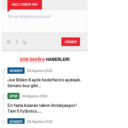
HIZLI YORUM YAP
GÖNDER
SON DAKİKA
HABERLERİ
GÜNDEM
06 Ağustos 2026
Joe Biden 6 aylık hedeflerini açıkladı.
Senato buz gibi…
SPOR
06 Ağustos 2026
En fazla kızaran takım Antalyaspor!
Tam 5 futbolcu….
GÜNDEM
06 Ağustos 2026