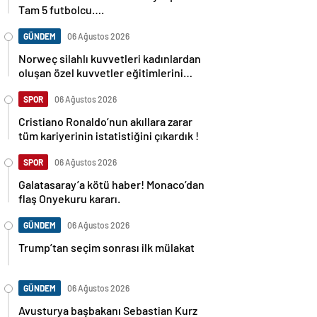
Tam 5 futbolcu….
GÜNDEM
06 Ağustos 2026
Norweç silahlı kuvvetleri kadınlardan
oluşan özel kuvvetler eğitimlerini
başlattı.
SPOR
06 Ağustos 2026
Cristiano Ronaldo’nun akıllara zarar
tüm kariyerinin istatistiğini çıkardık !
SPOR
06 Ağustos 2026
Galatasaray’a kötü haber! Monaco’dan
flaş Onyekuru kararı.
GÜNDEM
06 Ağustos 2026
Trump’tan seçim sonrası ilk mülakat
GÜNDEM
06 Ağustos 2026
Avusturya başbakanı Sebastian Kurz