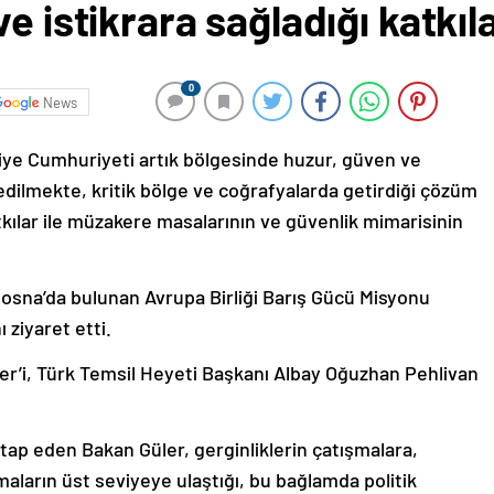
e istikrara sağladığı katkıl
0
News
kiye Cumhuriyeti artık bölgesinde huzur, güven ve
p edilmekte, kritik bölge ve coğrafyalarda getirdiği çözüm
katkılar ile müzakere masalarının ve güvenlik mimarisinin
osna’da bulunan Avrupa Birliği Barış Gücü Misyonu
 ziyaret etti.
ler’i, Türk Temsil Heyeti Başkanı Albay Oğuzhan Pehlivan
tap eden Bakan Güler, gerginliklerin çatışmalara,
aların üst seviyeye ulaştığı, bu bağlamda politik