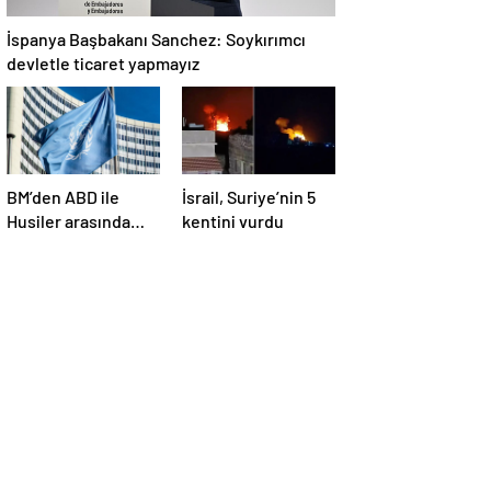
İspanya Başbakanı Sanchez: Soykırımcı
devletle ticaret yapmayız
BM’den ABD ile
İsrail, Suriye’nin 5
Husiler arasında
kentini vurdu
yapılan ateşkese
ilişkin
değerlendirme