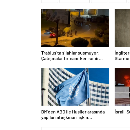
Trablus’ta silahlar susmuyor:
İngilte
Çatışmalar tırmanırken şehir
Starmer
alarmda
BM’den ABD ile Husiler arasında
İsrail, 
yapılan ateşkese ilişkin
değerlendirme