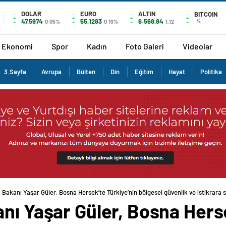
DOLAR
EURO
ALTIN
BITCOIN
47,5974
55,1283
6.568,84
%
0.05%
0.19%
1,12
Ekonomi
Spor
Kadın
Foto Galeri
Videolar
3.Sayfa
Avrupa
Bülten
Din
Eğitim
Hayat
Politika
 Bakanı Yaşar Güler, Bosna Hersek’te Türkiye’nin bölgesel güvenlik ve istikrara s
nı Yaşar Güler, Bosna Herse