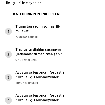
ile ilgili bilinmeyenler
KATEGORİNİN POPÜLERLERİ
Trump’tan seçim sonrası ilk
mülakat
1
7990 kez okundu
Trablus’ta silahlar susmuyor:
Çatışmalar tırmanırken şehir
2
alarmda
5719 kez okundu
Avusturya başbakanı Sebastian
Kurz ile ilgili bilinmeyenler
3
4960 kez okundu
Avusturya başbakanı Sebastian
Kurz ile ilgili bilinmeyenler
4