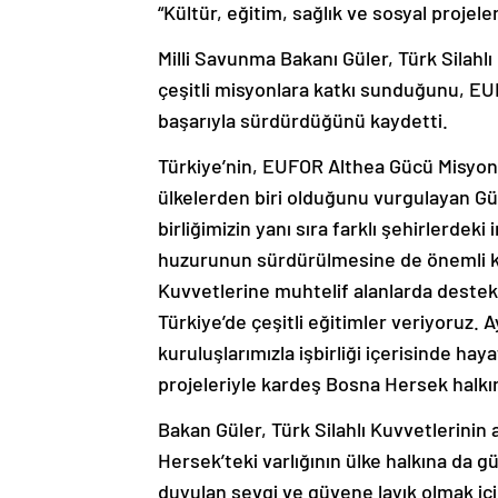
“Kültür, eğitim, sağlık ve sosyal projel
Milli Savunma Bakanı Güler, Türk Silahlı
çeşitli misyonlara katkı sunduğunu, E
başarıyla sürdürdüğünü kaydetti.
Türkiye’nin, EUFOR Althea Gücü Misyonu
ülkelerden biri olduğunu vurgulayan Gül
birliğimizin yanı sıra farklı şehirlerdeki
huzurunun sürdürülmesine de önemli ka
Kuvvetlerine muhtelif alanlarda destek
Türkiye’de çeşitli eğitimler veriyoruz.
kuruluşlarımızla işbirliği içerisinde hay
projeleriyle kardeş Bosna Hersek halk
Bakan Güler, Türk Silahlı Kuvvetlerinin
Hersek’teki varlığının ülke halkına da g
duyulan sevgi ve güvene layık olmak için 