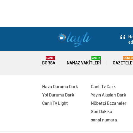
Ha
ed
CANLI
ANLIK
GÜNLÜ
BORSA
NAMAZ VAKITLERI
GAZETELE
Hava Durumu Dark
Canlı Tv Dark
Yol Durumu Dark
Yayın Akışları Dark
Canlı Tv Light
Nöbetçi Eczaneler
Son Dakika
sanal numara