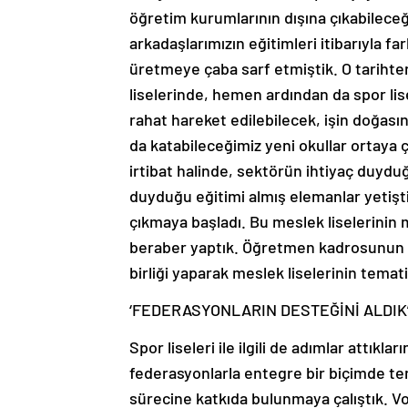
öğretim kurumlarının dışına çıkabilece
arkadaşlarımızın eğitimleri itibarıyla f
üretmeye çaba sarf etmiştik. O tarihten
liselerinde, hemen ardından da spor li
rahat hareket edilebilecek, işin doğası
da katabileceğimiz yeni okullar ortaya çı
irtibat halinde, sektörün ihtiyaç duydu
duyduğu eğitimi almış elemanlar yetişt
çıkmaya başladı. Bu meslek liselerinin me
beraber yaptık. Öğretmen kadrosunun se
birliği yaparak meslek liselerinin temati
‘FEDERASYONLARIN DESTEĞİNİ ALDIK
Spor liseleri ile ilgili de adımlar attıkla
federasyonlarla entegre bir biçimde te
sürecine katkıda bulunmaya çalıştık. Vol