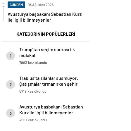
GÜNDEM
08 Ağustos 2026
Avusturya başbakanı Sebastian Kurz
ile ilgili bilinmeyenler
KATEGORİNİN POPÜLERLERİ
Trump’tan seçim sonrası ilk
mülakat
1
7993 kez okundu
Trablus’ta silahlar susmuyor:
Çatışmalar tırmanırken şehir
2
alarmda
5719 kez okundu
Avusturya başbakanı Sebastian
Kurz ile ilgili bilinmeyenler
3
4961 kez okundu