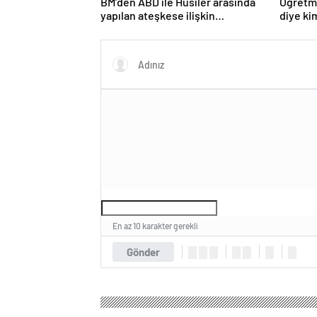
BM’den ABD ile Husiler arasında
Öğretme
yapılan ateşkese ilişkin
diye ki
değerlendirme
En az 10 karakter gerekli
Gönder