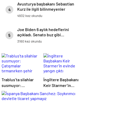
Avusturya başbakanı Sebastian
Kurz ile ilgili bilinmeyenler
4
4932 kez okundu
Joe Biden 6 aylık hedeflerini
açıkladı. Senato buz gibi…
5
3160 kez okundu
Trablus’ta silahlar
İngiltere Başbakanı
susmuyor:
Keir Starmer’in
Çatışmalar
evinde yangın çıktı
tırmanırken şehir
alarmda