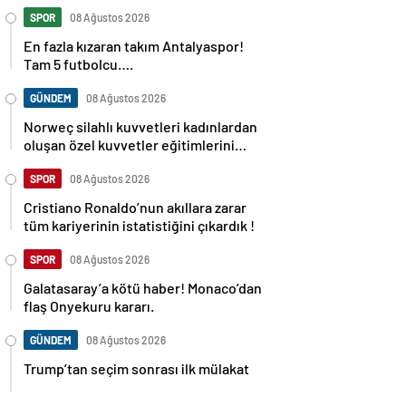
SPOR
08 Ağustos 2026
En fazla kızaran takım Antalyaspor!
Tam 5 futbolcu….
GÜNDEM
08 Ağustos 2026
Norweç silahlı kuvvetleri kadınlardan
oluşan özel kuvvetler eğitimlerini
başlattı.
SPOR
08 Ağustos 2026
Cristiano Ronaldo’nun akıllara zarar
tüm kariyerinin istatistiğini çıkardık !
SPOR
08 Ağustos 2026
Galatasaray’a kötü haber! Monaco’dan
flaş Onyekuru kararı.
GÜNDEM
08 Ağustos 2026
Trump’tan seçim sonrası ilk mülakat