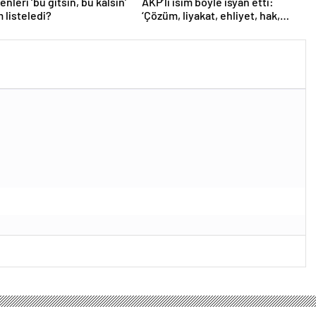
nleri ‘bu gitsin, bu kalsın’
AKP’li isim böyle isyan etti:
m listeledi?
‘Çözüm, liyakat, ehliyet, hak,
adalet’