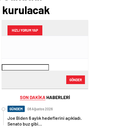
rı kurulacak
HIZLI YORUM YAP
GÖNDER
SON DAKİKA
HABERLERİ
GÜNDEM
08 Ağustos 2026
Joe Biden 6 aylık hedeflerini açıkladı.
Senato buz gibi…