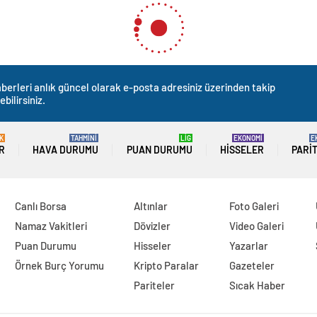
berleri anlık güncel olarak e-posta adresiniz üzerinden takip
ebilirsiniz.
K
TAHMİNİ
LİG
EKONOMİ
E
R
HAVA DURUMU
PUAN DURUMU
HISSELER
PARI
Canlı Borsa
Altınlar
Foto Galeri
Namaz Vakitleri
Dövizler
Video Galeri
Puan Durumu
Hisseler
Yazarlar
Örnek Burç Yorumu
Kripto Paralar
Gazeteler
Pariteler
Sıcak Haber