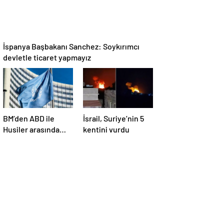
İspanya Başbakanı Sanchez: Soykırımcı
devletle ticaret yapmayız
BM’den ABD ile
İsrail, Suriye’nin 5
Husiler arasında
kentini vurdu
yapılan ateşkese
ilişkin
değerlendirme