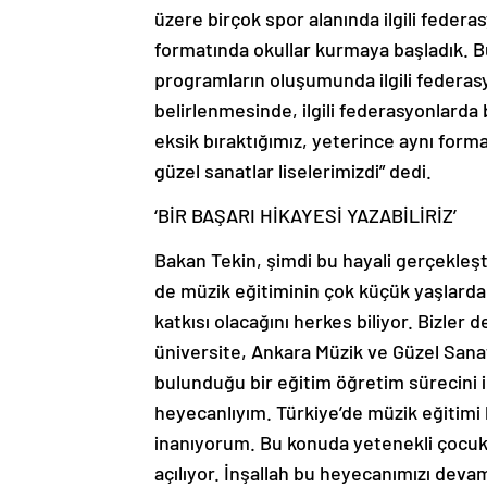
üzere birçok spor alanında ilgili feder
formatında okullar kurmaya başladık. Bu o
programların oluşumunda ilgili federasyo
belirlenmesinde, ilgili federasyonlarda 
eksik bıraktığımız, yeterince aynı form
güzel sanatlar liselerimizdi” dedi.
‘BİR BAŞARI HİKAYESİ YAZABİLİRİZ’
Bakan Tekin, şimdi bu hayali gerçekleşt
de müzik eğitiminin çok küçük yaşlarda
katkısı olacağını herkes biliyor. Bizler 
üniversite, Ankara Müzik ve Güzel Sanat
bulunduğu bir eğitim öğretim sürecini 
heyecanlıyım. Türkiye’de müzik eğitimi
inanıyorum. Bu konuda yetenekli çocukla
açılıyor. İnşallah bu heyecanımızı deva