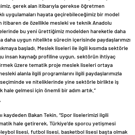
ğimiz, gerek alan itibarıyla gerekse öğretmen
arklı uygulamaları hayata geçirebileceğimiz bir model
 itibaren de özellikle mesleki ve teknik Anadolu
selerinde bu yeni ürettiğimiz modelden hareketle daha
na daha uygun nitelikte sürecin içerisinde paydaşlarımızı
kmaya başladı. Meslek liseleri ile ilgili kısımda sektörle
ğu insan kaynağı profiline uygun, sektörün ihtiyaç
irmek üzere tematik proje meslek liseleri ortaya
sleki alanla ilgili programlarını ilgili paydaşlarımızla
çiminde ve niteliklerinde yine sektörle birlikte iş
k hale gelmesi için önemli bir adım artık.”
’
rını kaydeden Bakan Tekin, “Spor liselerimizi ilgili
matik hale getirerek, Türkiye’de sporcu yetişmesi
eybol lisesi, futbol lisesi, basketbol lisesi başta olmak