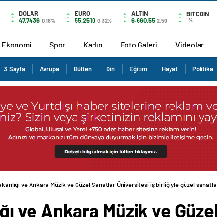
DOLAR
EURO
ALTIN
BITCOIN
47,7436
55,2510
6.660,55
%
0.18%
0.32%
2,59
Ekonomi
Spor
Kadın
Foto Galeri
Videolar
3.Sayfa
Avrupa
Bülten
Din
Eğitim
Hayat
Politika
Bakanlığı ve Ankara Müzik ve Güzel Sanatlar Üniversitesi iş birliğiyle güzel sanatla
lığı ve Ankara Müzik ve Güze