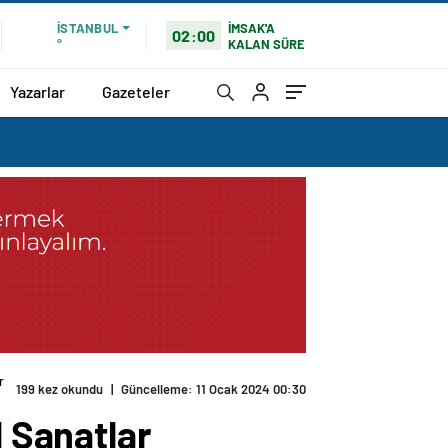
İMSAK'A
İSTANBUL
02:00
KALAN SÜRE
°
Yazarlar
Gazeteler
r
199 kez okundu
|
Güncelleme: 11 Ocak 2024 00:30
l Sanatlar