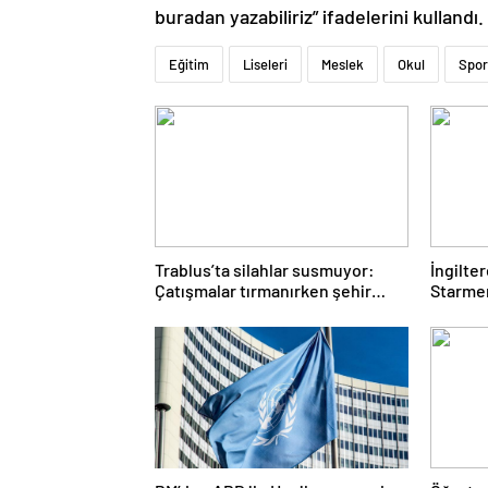
buradan yazabiliriz” ifadelerini kullandı.
Eğitim
Liseleri
Meslek
Okul
Spor
Trablus’ta silahlar susmuyor:
İngilte
Çatışmalar tırmanırken şehir
Starmer
alarmda