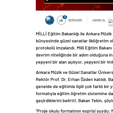
0
BEĞENDİM
ABONE OL
MİLLİ Eğitim Bakanlığı ile Ankara Müzik
bünyesinde güzel sanatlar ilköğretim okul
protokolü imzalandı. Milli Eğitim Bakan
devrim niteliğinde bir adım olduğuna i
yepyeni bir alan açılıyor, yepyeni bir imk
Ankara Müzik ve Güzel Sanatlar Ünivers
Rektör Prof. Dr. Erhan Özden katıldı. B
genelde de eğitimle ilgili çok farklı bir 
formatıyla eğitim öğretim sistemine dahi
geçirdiklerini belirtti. Bakan Tekin, şöy
“Proje okulu formatının esprisi şuydu; M