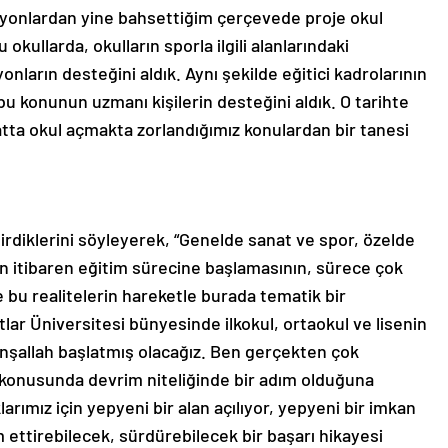
asyonlardan yine bahsettiğim çerçevede proje okul
kullarda, okulların sporla ilgili alanlarındaki
nların desteğini aldık. Aynı şekilde eğitici kadrolarının
bu konunun uzmanı kişilerin desteğini aldık. O tarihte
atta okul açmakta zorlandığımız konulardan bir tanesi
irdiklerini söyleyerek, “Genelde sanat ve spor, özelde
n itibaren eğitim sürecine başlamasının, sürece çok
de bu realitelerin hareketle burada tematik bir
lar Üniversitesi bünyesinde ilkokul, ortaokul ve lisenin
inşallah başlatmış olacağız. Ben gerçekten çok
 konusunda devrim niteliğinde bir adım olduğuna
rımız için yepyeni bir alan açılıyor, yepyeni bir imkan
m ettirebilecek, sürdürebilecek bir başarı hikayesi