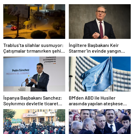
Trablus’ta silahlar susmuyor:
İngiltere Başbakanı Keir
Çatışmalar tırmanırken şehir
Starmer’in evinde yangın
alarmda
çıktı
İspanya Başbakanı Sanchez:
BM’den ABD ile Husiler
Soykırımcı devletle ticaret
arasında yapılan ateşkese
yapmayız
ilişkin değerlendirme