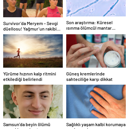
Son araştırma: Küresel
Survivor’da Meryem – Sevgi
ısınma ölümcül mantar
düellosu! Yağmur’un rakibi
hastalığını yayabilir
belli oldu
Yürüme hızının kalp ritmini
Güneş kremlerinde
etkilediği belirlendi
sahteciliğe karşı dikkat
Samsun’da beyin ölümü
Sağlıklı yaşam kalbi korumaya