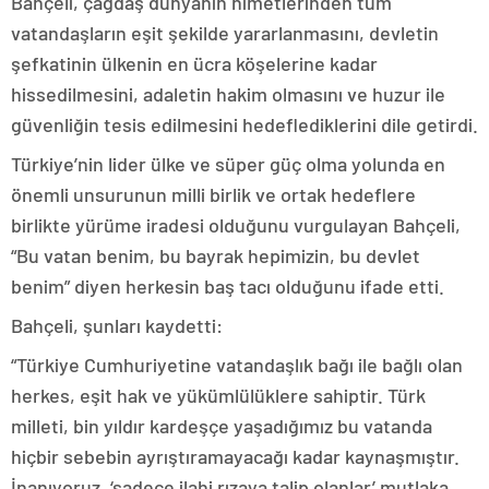
Bahçeli, çağdaş dünyanın nimetlerinden tüm
vatandaşların eşit şekilde yararlanmasını, devletin
şefkatinin ülkenin en ücra köşelerine kadar
hissedilmesini, adaletin hakim olmasını ve huzur ile
güvenliğin tesis edilmesini hedeflediklerini dile getirdi.
Türkiye’nin lider ülke ve süper güç olma yolunda en
önemli unsurunun milli birlik ve ortak hedeflere
birlikte yürüme iradesi olduğunu vurgulayan Bahçeli,
“Bu vatan benim, bu bayrak hepimizin, bu devlet
benim” diyen herkesin baş tacı olduğunu ifade etti.
Bahçeli, şunları kaydetti:
“Türkiye Cumhuriyetine vatandaşlık bağı ile bağlı olan
herkes, eşit hak ve yükümlülüklere sahiptir. Türk
milleti, bin yıldır kardeşçe yaşadığımız bu vatanda
hiçbir sebebin ayrıştıramayacağı kadar kaynaşmıştır.
İnanıyoruz, ‘sadece ilahi rızaya talip olanlar’ mutlaka