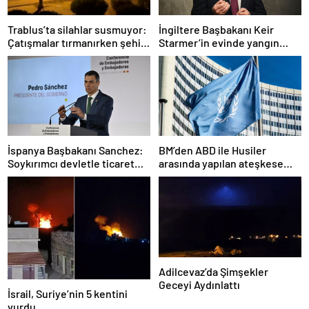
Trablus’ta silahlar susmuyor:
İngiltere Başbakanı Keir
Çatışmalar tırmanırken şehir
Starmer’in evinde yangın
alarmda
çıktı
İspanya Başbakanı Sanchez:
BM’den ABD ile Husiler
Soykırımcı devletle ticaret
arasında yapılan ateşkese
yapmayız
ilişkin değerlendirme
Adilcevaz’da Şimşekler
Geceyi Aydınlattı
İsrail, Suriye’nin 5 kentini
vurdu