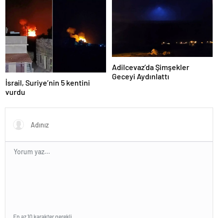
Adilcevaz’da Şimşekler
Geceyi Aydınlattı
İsrail, Suriye’nin 5 kentini
vurdu
En az 10 karakter gerekli