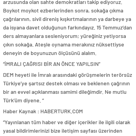
arzusunda olan sahte demokratları takip ediyoruz.
Boykot moykot ezberlerinden sonra, sokağa çıkma
çağrılarının, sivil direniş kışkırtmalarının ya darbeye ya
da isyana davet olduğunun farkındayız. 15 Temmuz’dan
ders almayanlara sesleniyorum; yüreğiniz yetiyorsa
çıkın sokağa. Ateşle oynama merakınız nüksettiyse
deneyin de boyunuzun ölçüsünü alalım.
“İMRALI ÇAĞRISI BİR AN ÖNCE YAPILSIN”
DEM heyeti ile İmralı arasındaki görüşmelerin terörsüz
Türkiye’ye şartsız destek olması ve beklenen çağrının
bir an evvel açıklanması samimi dileğimdir. Ne mutlu
Türk’üm diyene. “
Haber Kaynak : HABERTURK.COM
“Yayınlanan tüm haber ve diğer içerikler ile ilgili olarak
yasal bildirimlerinizi bize iletişim sayfası üzerinden