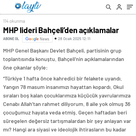
114 okunma
MHP lideri Bahçeli’den açıklamalar
28 Ocak 2025 12:11
ABONE OL
News
MHP Genel Başkanı Devlet Bahçeli, partisinin grup
toplantısında konuştu. Bahçeli’nin açıklamalarından
öne çıkanlar şöyle:
“Türkiye 1 hafta önce kahredici bir felakete uyandı.
Yangın 78 masum insanımızı hayattan kopardı. Okul
sıraları boş kalan çocuklarımıza küçücük yavrularımıza
Cenabı Allah’tan rahmet diliyorum. 8 aile yok olmuş 36
çocuğumuz hayata veda etmiş. Geçen haftadan beri
süregelen değersiz tartışmalardan bir şey anlayan var
mı? Hangi ara siyasi ve ideolojik ihtirasların bu kadar