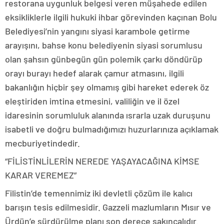
restorana uygunluk belgesi veren müşahede edilen
eksikliklerle ilgili hukuki ihbar görevinden kaçınan Bolu
Belediyesi’nin yangını siyasi karambole getirme
arayışını, bahse konu belediyenin siyasi sorumlusu
olan şahsın günbegün gün polemik çarkı döndürüp
orayı burayı hedef alarak çamur atmasını, ilgili
bakanlığın hiçbir şey olmamış gibi hareket ederek öz
eleştiriden imtina etmesini, valiliğin ve il özel
idaresinin sorumluluk alanında ısrarla uzak duruşunu
isabetli ve doğru bulmadığımızı huzurlarınıza açıklamak
mecburiyetindedir.
“FİLİSTİNLİLERİN NEREDE YAŞAYACAĞINA KİMSE
KARAR VEREMEZ”
Filistin’de temennimiz iki devletli çözüm ile kalıcı
barışın tesis edilmesidir. Gazzeli mazlumların Mısır ve
Ürdün’e sürdürülme planı son derece sakıncalıdır.