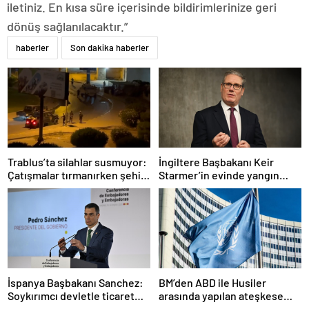
iletiniz. En kısa süre içerisinde bildirimlerinize geri
dönüş sağlanılacaktır.”
haberler
Son dakika haberler
Trablus’ta silahlar susmuyor:
İngiltere Başbakanı Keir
Çatışmalar tırmanırken şehir
Starmer’in evinde yangın
alarmda
çıktı
İspanya Başbakanı Sanchez:
BM’den ABD ile Husiler
Soykırımcı devletle ticaret
arasında yapılan ateşkese
yapmayız
ilişkin değerlendirme