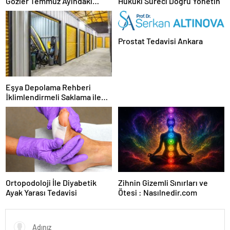
Gözler Temmuz Ayındaki
Hukuki Süreci Doğru Yönetin
Karar Duruşmasına Çevrildi
Prostat Tedavisi Ankara
Eşya Depolama Rehberi
İklimlendirmeli Saklama ile
Güvenli Kullanım
Ortopodoloji İle Diyabetik
Zihnin Gizemli Sınırları ve
Ayak Yarası Tedavisi
Ötesi : Nasılnedir.com